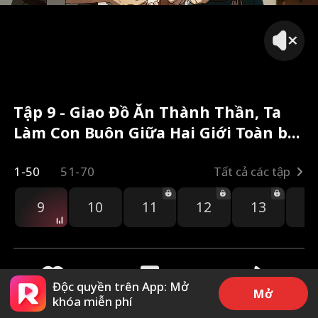
Tập 9 - Giao Đồ Ăn Thành Thần, Ta
Làm Con Buôn Giữa Hai Giới Toàn bộ
phim
1-50
51-70
Tất cả các tập
9
10
11
12
13
1
Độc quyền trên App: Mở
Mở
khóa miễn phí
35
581
Chia sẻ