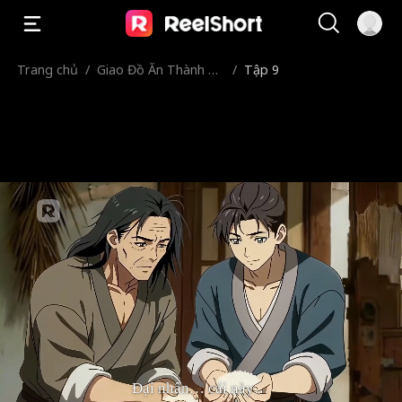
Trang chủ
/
Giao Đồ Ăn Thành Th
/
Tập 9
ần, Ta Làm Con Buôn
Giữa Hai Giới
Đại nhân… cái này…