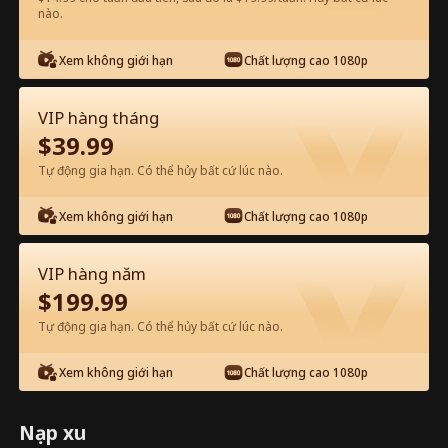
nào.
Xem miễn phí trên App
Xem không giới hạn
Chất lượng cao 1080p
VIP hàng tháng
$
39.99
Tự động gia hạn. Có thể hủy bất cứ lúc nào.
Xem không giới hạn
Chất lượng cao 1080p
Tập 9 - Nắm Giữ Trái Tim Chàng Toàn
VIP hàng năm
bộ phim
$
199.99
Tự động gia hạn. Có thể hủy bất cứ lúc nào.
1-30
Tất cả các tập
Xem không giới hạn
Chất lượng cao 1080p
9
10
11
12
13
1
Nạp xu