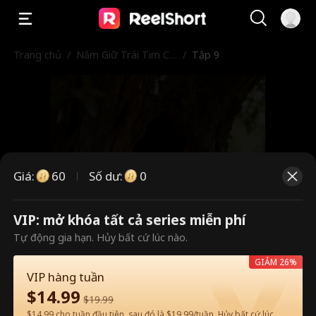
Trang chủ
/
Nắm Giữ Trái Tim Ch
/
Tập 9
àng
Giá
:
60
Số dư
:
0
VIP: mở khóa tất cả series miễn phí
Đây là các tập trả phí. Vui lòng
Tự động gia hạn. Hủy bất cứ lúc nào.
mở khóa để xem.
GIẢM 26%
VIP hàng tuần
$
14.99
$
19.99
60
Mở khóa ngay
$14.99 cho tuần đầu tiên, sau đó là $19.99/tuần. Hủy bất cứ lúc