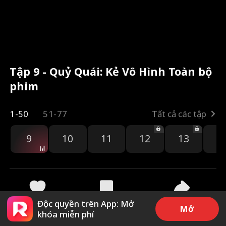
Tập 9 - Quỷ Quái: Kẻ Vô Hình Toàn bộ
phim
1-50
51-77
Tất cả các tập
9
10
11
12
13
1
Độc quyền trên App: Mở
89
943
Chia sẻ
Mở
khóa miễn phí