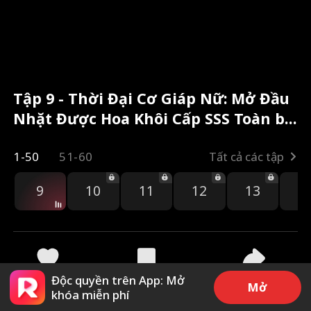
Tập 9 - Thời Đại Cơ Giáp Nữ: Mở Đầu
Nhặt Được Hoa Khôi Cấp SSS Toàn bộ
phim
1-50
51-60
Tất cả các tập
9
10
11
12
13
1
Độc quyền trên App: Mở
124
16.4k
Chia sẻ
Mở
khóa miễn phí