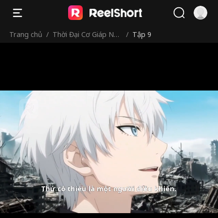
Trang chủ
/
Thời Đại Cơ Giáp Nữ:
/
Tập 9
Mở Đầu Nhặt Được
Hoa Khôi Cấp SSS