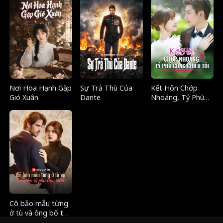
Nơi Hoa Hạnh Gặp
Sự Trả Thù Của
Kết Hôn Chớp
Gió Xuân
Dante
Nhoáng, Tỷ Phú
Cung Chiêu Tôi
Cô bảo mẫu từng
ở tù và ông bố tỷ
phú độc thân