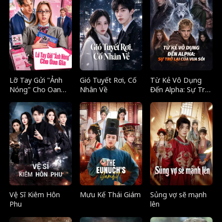
Lỡ Tay Gửi "Ảnh
Gió Tuyết Rơi, Cố
Từ Kẻ Vô Dụng
Nóng" Cho Oan
Nhân Về
Đến Alpha: Sự Trở
Gia
Lại Của Vua Sói
Vệ Sĩ Kiêm Hôn
Mưu Kế Thái Giám
Sủng vợ sẽ mạnh
Phu
lên