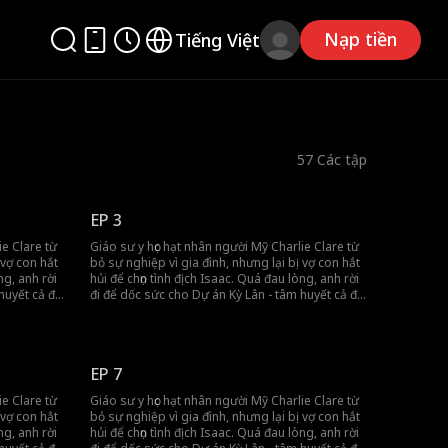
Nạp tiền
Tiếng Việt
57
Các tập
EP 3
ie Clare từ
Giáo sư y học hạt nhân người Mỹ Charlie Clare từ
 vợ con hắt
bỏ sự nghiệp vì gia đình, nhưng lại bị vợ con hắt
ng, anh rời
hủi để chọn tình địch Isaac. Quá đau lòng, anh rời
huyết cả đời
đi để dốc sức cho Dự án Kỳ Lân - tâm huyết cả đời
ủa con gái.
nhằm chữa trị căn bệnh hiểm nghèo của con gái.
i mạng
Không hay biết Charlie đang đánh đổi mạng
ét sâu mâu
sống vì mình, vợ con anh liên tục khoét sâu mâu
ại. Khi họ
thuẫn và tự tay phá hủy mọi thứ anh để lại. Khi họ
EP 7
 muộn.
nhận ra sai lầm thì mọi chuyện đã quá muộn.
ie Clare từ
Giáo sư y học hạt nhân người Mỹ Charlie Clare từ
 vợ con hắt
bỏ sự nghiệp vì gia đình, nhưng lại bị vợ con hắt
ng, anh rời
hủi để chọn tình địch Isaac. Quá đau lòng, anh rời