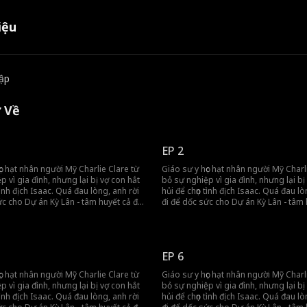
iệu
tập
ở Về
EP 2
ọc hạt nhân người Mỹ Charlie Clare từ
Giáo sư y học hạt nhân người Mỹ Charl
p vì gia đình, nhưng lại bị vợ con hắt
bỏ sự nghiệp vì gia đình, nhưng lại bị
tình địch Isaac. Quá đau lòng, anh rời
hủi để chọn tình địch Isaac. Quá đau lò
ức cho Dự án Kỳ Lân - tâm huyết cả đời
đi để dốc sức cho Dự án Kỳ Lân - tâm 
trị căn bệnh hiểm nghèo của con gái.
nhằm chữa trị căn bệnh hiểm nghèo c
biết Charlie đang đánh đổi mạng
Không hay biết Charlie đang đánh đổ
h, vợ con anh liên tục khoét sâu mâu
sống vì mình, vợ con anh liên tục kho
tay phá hủy mọi thứ anh để lại. Khi họ
thuẫn và tự tay phá hủy mọi thứ anh để l
EP 6
 lầm thì mọi chuyện đã quá muộn.
nhận ra sai lầm thì mọi chuyện đã quá
ọc hạt nhân người Mỹ Charlie Clare từ
Giáo sư y học hạt nhân người Mỹ Charl
p vì gia đình, nhưng lại bị vợ con hắt
bỏ sự nghiệp vì gia đình, nhưng lại bị
tình địch Isaac. Quá đau lòng, anh rời
hủi để chọn tình địch Isaac. Quá đau lò