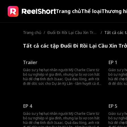
Trang chủ
Thể loại
Thương h
Trang chủ
/
Đuổi Đi Rồi Lại Cầu Xin Trở
/
Tất cả các 
Về
Tất cả các tập Đuổi Đi Rồi Lại Cầu Xin Tr
Trailer
EP 1
Giáo sư y học hạt nhân người Mỹ Charlie Clare từ
Giáo sư y h
bỏ sự nghiệp vì gia đình, nhưng lại bị vợ con hắt
bỏ sự nghiệ
hủi để chọn tình địch Isaac. Quá đau lòng, anh rời
hủi để chọn 
đi để dốc sức cho Dự án Kỳ Lân - tâm huyết cả đời
đi để dốc s
nhằm chữa trị căn bệnh hiểm nghèo của con gái.
nhằm chữa 
Không hay biết Charlie đang đánh đổi mạng
Không hay 
sống vì mình, vợ con anh liên tục khoét sâu mâu
sống vì mìn
thuẫn và tự tay phá hủy mọi thứ anh để lại. Khi họ
thuẫn và tự 
EP 4
EP 5
nhận ra sai lầm thì mọi chuyện đã quá muộn.
nhận ra sai
Giáo sư y học hạt nhân người Mỹ Charlie Clare từ
Giáo sư y h
bỏ sự nghiệp vì gia đình, nhưng lại bị vợ con hắt
bỏ sự nghiệ
hủi để chọn tình địch Isaac. Quá đau lòng, anh rời
hủi để chọn 