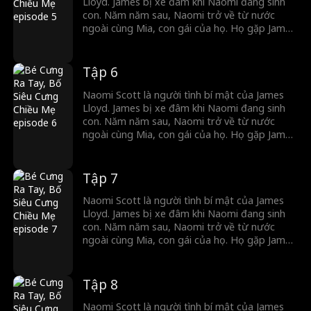
Lloyd. James bị xe đâm khi Naomi đang sinh
con. Năm năm sau, Naomi trở về từ nước
ngoài cùng Mia, con gái của họ. Họ gặp James
ăn mặc như kẻ ăn xin trên đường và đưa anh
về. Ba người dần dần giải quyết những hiểu
lầm trong quá khứ, đồng thời trả thù những
Tập 6
kẻ đã làm tổn thương họ.
Naomi Scott là người tình bí mật của James
Lloyd. James bị xe đâm khi Naomi đang sinh
con. Năm năm sau, Naomi trở về từ nước
ngoài cùng Mia, con gái của họ. Họ gặp James
ăn mặc như kẻ ăn xin trên đường và đưa anh
về. Ba người dần dần giải quyết những hiểu
lầm trong quá khứ, đồng thời trả thù những
Tập 7
kẻ đã làm tổn thương họ.
Naomi Scott là người tình bí mật của James
Lloyd. James bị xe đâm khi Naomi đang sinh
con. Năm năm sau, Naomi trở về từ nước
ngoài cùng Mia, con gái của họ. Họ gặp James
ăn mặc như kẻ ăn xin trên đường và đưa anh
về. Ba người dần dần giải quyết những hiểu
lầm trong quá khứ, đồng thời trả thù những
Tập 8
kẻ đã làm tổn thương họ.
Naomi Scott là người tình bí mật của James