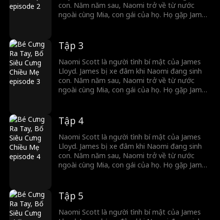
con. Năm năm sau, Naomi trở về từ nước
ngoài cùng Mia, con gái của họ. Họ gặp James
ăn mặc như kẻ ăn xin trên đường và đưa anh
về. Ba người dần dần giải quyết những hiểu
lầm trong quá khứ, đồng thời trả thù những
Tập 3
kẻ đã làm tổn thương họ.
Naomi Scott là người tình bí mật của James
Lloyd. James bị xe đâm khi Naomi đang sinh
con. Năm năm sau, Naomi trở về từ nước
ngoài cùng Mia, con gái của họ. Họ gặp James
ăn mặc như kẻ ăn xin trên đường và đưa anh
về. Ba người dần dần giải quyết những hiểu
lầm trong quá khứ, đồng thời trả thù những
Tập 4
kẻ đã làm tổn thương họ.
Naomi Scott là người tình bí mật của James
Lloyd. James bị xe đâm khi Naomi đang sinh
con. Năm năm sau, Naomi trở về từ nước
ngoài cùng Mia, con gái của họ. Họ gặp James
ăn mặc như kẻ ăn xin trên đường và đưa anh
về. Ba người dần dần giải quyết những hiểu
lầm trong quá khứ, đồng thời trả thù những
Tập 5
kẻ đã làm tổn thương họ.
Naomi Scott là người tình bí mật của James