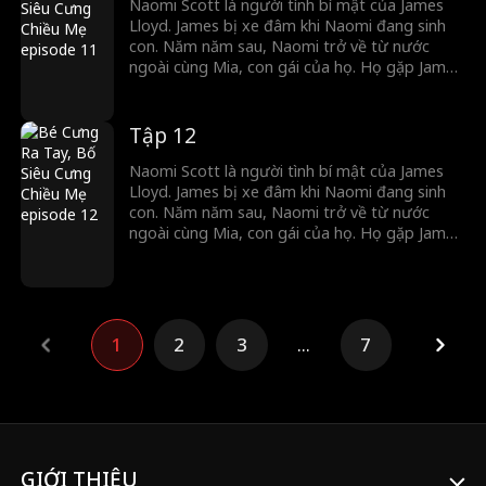
Naomi Scott là người tình bí mật của James
Lloyd. James bị xe đâm khi Naomi đang sinh
con. Năm năm sau, Naomi trở về từ nước
ngoài cùng Mia, con gái của họ. Họ gặp James
ăn mặc như kẻ ăn xin trên đường và đưa anh
về. Ba người dần dần giải quyết những hiểu
lầm trong quá khứ, đồng thời trả thù những
Tập 12
kẻ đã làm tổn thương họ.
Naomi Scott là người tình bí mật của James
Lloyd. James bị xe đâm khi Naomi đang sinh
con. Năm năm sau, Naomi trở về từ nước
ngoài cùng Mia, con gái của họ. Họ gặp James
ăn mặc như kẻ ăn xin trên đường và đưa anh
về. Ba người dần dần giải quyết những hiểu
lầm trong quá khứ, đồng thời trả thù những
kẻ đã làm tổn thương họ.
1
2
3
...
7
GIỚI THIỆU