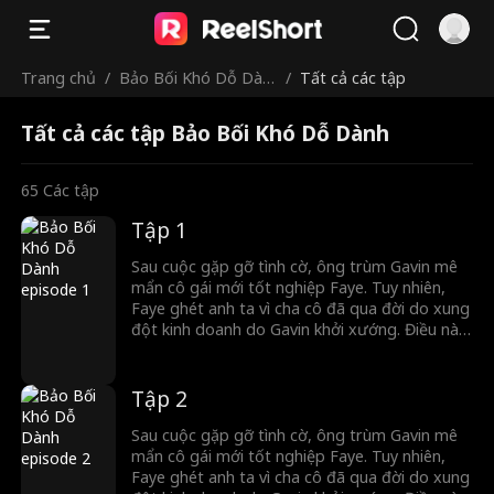
Trang chủ
/
Bảo Bối Khó Dỗ Dàn
/
Tất cả các tập
h
Tất cả các tập Bảo Bối Khó Dỗ Dành
65
Các tập
Tập 1
Sau cuộc gặp gỡ tình cờ, ông trùm Gavin mê
mẩn cô gái mới tốt nghiệp Faye. Tuy nhiên,
Faye ghét anh ta vì cha cô đã qua đời do xung
đột kinh doanh do Gavin khởi xướng. Điều này
dẫn đến trò chơi mèo vờn chuột căng thẳng
giữa hai người. Cuối cùng, Gavin ép Faye kết
hôn, và dù cô cố gắng đẩy anh ra xa, cô dần
Tập 2
dần yêu anh...
Sau cuộc gặp gỡ tình cờ, ông trùm Gavin mê
mẩn cô gái mới tốt nghiệp Faye. Tuy nhiên,
Faye ghét anh ta vì cha cô đã qua đời do xung