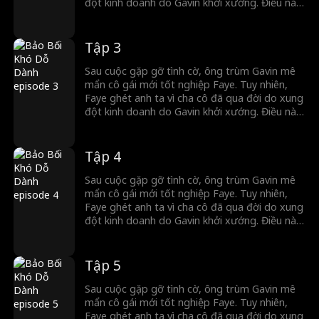
đột kinh doanh do Gavin khởi xướng. Điều này
dẫn đến trò chơi mèo vờn chuột căng thẳng
giữa hai người. Cuối cùng, Gavin ép Faye kết
hôn, và dù cô cố gắng đẩy anh ra xa, cô dần
Tập 3
dần yêu anh...
Sau cuộc gặp gỡ tình cờ, ông trùm Gavin mê
mẩn cô gái mới tốt nghiệp Faye. Tuy nhiên,
Faye ghét anh ta vì cha cô đã qua đời do xung
đột kinh doanh do Gavin khởi xướng. Điều này
dẫn đến trò chơi mèo vờn chuột căng thẳng
giữa hai người. Cuối cùng, Gavin ép Faye kết
hôn, và dù cô cố gắng đẩy anh ra xa, cô dần
Tập 4
dần yêu anh...
Sau cuộc gặp gỡ tình cờ, ông trùm Gavin mê
mẩn cô gái mới tốt nghiệp Faye. Tuy nhiên,
Faye ghét anh ta vì cha cô đã qua đời do xung
đột kinh doanh do Gavin khởi xướng. Điều này
dẫn đến trò chơi mèo vờn chuột căng thẳng
giữa hai người. Cuối cùng, Gavin ép Faye kết
hôn, và dù cô cố gắng đẩy anh ra xa, cô dần
Tập 5
dần yêu anh...
Sau cuộc gặp gỡ tình cờ, ông trùm Gavin mê
mẩn cô gái mới tốt nghiệp Faye. Tuy nhiên,
Faye ghét anh ta vì cha cô đã qua đời do xung