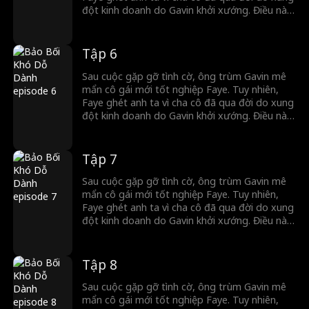
đột kinh doanh do Gavin khởi xướng. Điều này
dẫn đến trò chơi mèo vờn chuột căng thẳng
giữa hai người. Cuối cùng, Gavin ép Faye kết
hôn, và dù cô cố gắng đẩy anh ra xa, cô dần
Tập 6
dần yêu anh...
Sau cuộc gặp gỡ tình cờ, ông trùm Gavin mê
mẩn cô gái mới tốt nghiệp Faye. Tuy nhiên,
Faye ghét anh ta vì cha cô đã qua đời do xung
đột kinh doanh do Gavin khởi xướng. Điều này
dẫn đến trò chơi mèo vờn chuột căng thẳng
giữa hai người. Cuối cùng, Gavin ép Faye kết
hôn, và dù cô cố gắng đẩy anh ra xa, cô dần
Tập 7
dần yêu anh...
Sau cuộc gặp gỡ tình cờ, ông trùm Gavin mê
mẩn cô gái mới tốt nghiệp Faye. Tuy nhiên,
Faye ghét anh ta vì cha cô đã qua đời do xung
đột kinh doanh do Gavin khởi xướng. Điều này
dẫn đến trò chơi mèo vờn chuột căng thẳng
giữa hai người. Cuối cùng, Gavin ép Faye kết
hôn, và dù cô cố gắng đẩy anh ra xa, cô dần
Tập 8
dần yêu anh...
Sau cuộc gặp gỡ tình cờ, ông trùm Gavin mê
mẩn cô gái mới tốt nghiệp Faye. Tuy nhiên,