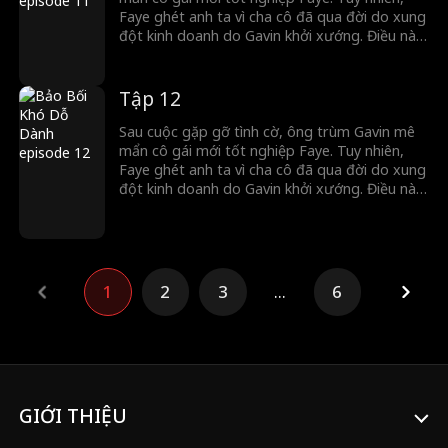
Faye ghét anh ta vì cha cô đã qua đời do xung
đột kinh doanh do Gavin khởi xướng. Điều này
dẫn đến trò chơi mèo vờn chuột căng thẳng
giữa hai người. Cuối cùng, Gavin ép Faye kết
hôn, và dù cô cố gắng đẩy anh ra xa, cô dần
Tập 12
dần yêu anh...
Sau cuộc gặp gỡ tình cờ, ông trùm Gavin mê
mẩn cô gái mới tốt nghiệp Faye. Tuy nhiên,
Faye ghét anh ta vì cha cô đã qua đời do xung
đột kinh doanh do Gavin khởi xướng. Điều này
dẫn đến trò chơi mèo vờn chuột căng thẳng
giữa hai người. Cuối cùng, Gavin ép Faye kết
hôn, và dù cô cố gắng đẩy anh ra xa, cô dần
dần yêu anh...
1
2
3
...
6
GIỚI THIỆU