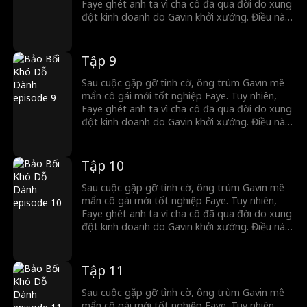
Faye ghét anh ta vì cha cô đã qua đời do xung
đột kinh doanh do Gavin khởi xướng. Điều này
dẫn đến trò chơi mèo vờn chuột căng thẳng
giữa hai người. Cuối cùng, Gavin ép Faye kết
hôn, và dù cô cố gắng đẩy anh ra xa, cô dần
Tập 9
dần yêu anh...
Sau cuộc gặp gỡ tình cờ, ông trùm Gavin mê
mẩn cô gái mới tốt nghiệp Faye. Tuy nhiên,
Faye ghét anh ta vì cha cô đã qua đời do xung
đột kinh doanh do Gavin khởi xướng. Điều này
dẫn đến trò chơi mèo vờn chuột căng thẳng
giữa hai người. Cuối cùng, Gavin ép Faye kết
hôn, và dù cô cố gắng đẩy anh ra xa, cô dần
Tập 10
dần yêu anh...
Sau cuộc gặp gỡ tình cờ, ông trùm Gavin mê
mẩn cô gái mới tốt nghiệp Faye. Tuy nhiên,
Faye ghét anh ta vì cha cô đã qua đời do xung
đột kinh doanh do Gavin khởi xướng. Điều này
dẫn đến trò chơi mèo vờn chuột căng thẳng
giữa hai người. Cuối cùng, Gavin ép Faye kết
hôn, và dù cô cố gắng đẩy anh ra xa, cô dần
Tập 11
dần yêu anh...
Sau cuộc gặp gỡ tình cờ, ông trùm Gavin mê
mẩn cô gái mới tốt nghiệp Faye. Tuy nhiên,