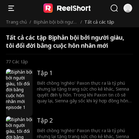
Trang chủ
/
Bị phản bội bởi người
/
Tất cả các tập
giàu, tôi đổi đời bằng
Tất cả các tập Bị phản bội bởi người giàu,
cuộc hôn nhân mới
tôi đổi đời bằng cuộc hôn nhân mới
77
Các tập
Tập 1
Biết chồng 'nghèo' Paxon thực ra là tỷ phú
nhưng lại tặng trang sức cho kẻ khác, Sienna
quyết định ly hôn. Trong khi Paxon tin cô sẽ
quay lại, Sienna gây sốc khi ký hợp đồng hôn
nhân với một ông trùm bí ẩn.
Tập 2
Biết chồng 'nghèo' Paxon thực ra là tỷ phú
nhưng lại tặng trang sức cho kẻ khác, Sienna