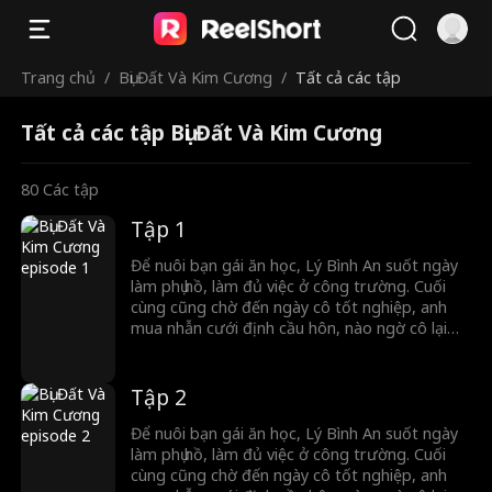
Trang chủ
/
Bụi Đất Và Kim Cương
/
Tất cả các tập
Tất cả các tập Bụi Đất Và Kim Cương
80
Các tập
Tập 1
Để nuôi bạn gái ăn học, Lý Bình An suốt ngày
làm phụ hồ, làm đủ việc ở công trường. Cuối
cùng cũng chờ đến ngày cô tốt nghiệp, anh
mua nhẫn cưới định cầu hôn, nào ngờ cô lại
đổi ý, quay sang đính hôn với chính người anh
em thân nhất của anh. Đúng lúc ấy, Cố Lương
Nguyệt – nữ tổng tài bá đạo của tập đoàn Cố
Tập 2
Thị – tình cờ chứng kiến tất cả. Vì cảm động
trước sự lương thiện và chân thành của Lý
Để nuôi bạn gái ăn học, Lý Bình An suốt ngày
Bình An, cô quyết định cùng anh kết hôn chớp
làm phụ hồ, làm đủ việc ở công trường. Cuối
nhoáng, đăng ký kết hôn ngay tại chỗ…
cùng cũng chờ đến ngày cô tốt nghiệp, anh