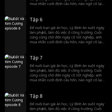
mua nhẫn cưới định cầu hôn, nào ngờ cô lại
đổi ý, quay sang đính hôn với chính người anh
em thân nhất của anh. Đúng lúc ấy, Cố Lương
Nguyệt – nữ tổng tài bá đạo của tập đoàn Cố
Tập 6
Thị – tình cờ chứng kiến tất cả. Vì cảm động
trước sự lương thiện và chân thành của Lý
Để nuôi bạn gái ăn học, Lý Bình An suốt ngày
Bình An, cô quyết định cùng anh kết hôn chớp
làm phụ hồ, làm đủ việc ở công trường. Cuối
nhoáng, đăng ký kết hôn ngay tại chỗ…
cùng cũng chờ đến ngày cô tốt nghiệp, anh
mua nhẫn cưới định cầu hôn, nào ngờ cô lại
đổi ý, quay sang đính hôn với chính người anh
em thân nhất của anh. Đúng lúc ấy, Cố Lương
Nguyệt – nữ tổng tài bá đạo của tập đoàn Cố
Tập 7
Thị – tình cờ chứng kiến tất cả. Vì cảm động
trước sự lương thiện và chân thành của Lý
Để nuôi bạn gái ăn học, Lý Bình An suốt ngày
Bình An, cô quyết định cùng anh kết hôn chớp
làm phụ hồ, làm đủ việc ở công trường. Cuối
nhoáng, đăng ký kết hôn ngay tại chỗ…
cùng cũng chờ đến ngày cô tốt nghiệp, anh
mua nhẫn cưới định cầu hôn, nào ngờ cô lại
đổi ý, quay sang đính hôn với chính người anh
em thân nhất của anh. Đúng lúc ấy, Cố Lương
Nguyệt – nữ tổng tài bá đạo của tập đoàn Cố
Tập 8
Thị – tình cờ chứng kiến tất cả. Vì cảm động
trước sự lương thiện và chân thành của Lý
Để nuôi bạn gái ăn học, Lý Bình An suốt ngày
Bình An, cô quyết định cùng anh kết hôn chớp
làm phụ hồ, làm đủ việc ở công trường. Cuối