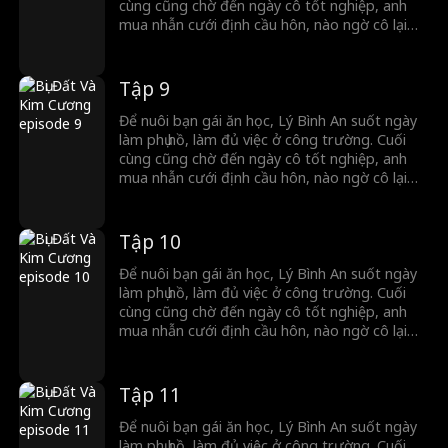
nhoáng, đăng ký kết hôn ngay tại chỗ…
cùng cũng chờ đến ngày cô tốt nghiệp, anh
mua nhẫn cưới định cầu hôn, nào ngờ cô lại
đổi ý, quay sang đính hôn với chính người anh
em thân nhất của anh. Đúng lúc ấy, Cố Lương
Nguyệt – nữ tổng tài bá đạo của tập đoàn Cố
Tập 9
Thị – tình cờ chứng kiến tất cả. Vì cảm động
trước sự lương thiện và chân thành của Lý
Để nuôi bạn gái ăn học, Lý Bình An suốt ngày
Bình An, cô quyết định cùng anh kết hôn chớp
làm phụ hồ, làm đủ việc ở công trường. Cuối
nhoáng, đăng ký kết hôn ngay tại chỗ…
cùng cũng chờ đến ngày cô tốt nghiệp, anh
mua nhẫn cưới định cầu hôn, nào ngờ cô lại
đổi ý, quay sang đính hôn với chính người anh
em thân nhất của anh. Đúng lúc ấy, Cố Lương
Nguyệt – nữ tổng tài bá đạo của tập đoàn Cố
Tập 10
Thị – tình cờ chứng kiến tất cả. Vì cảm động
trước sự lương thiện và chân thành của Lý
Để nuôi bạn gái ăn học, Lý Bình An suốt ngày
Bình An, cô quyết định cùng anh kết hôn chớp
làm phụ hồ, làm đủ việc ở công trường. Cuối
nhoáng, đăng ký kết hôn ngay tại chỗ…
cùng cũng chờ đến ngày cô tốt nghiệp, anh
mua nhẫn cưới định cầu hôn, nào ngờ cô lại
đổi ý, quay sang đính hôn với chính người anh
em thân nhất của anh. Đúng lúc ấy, Cố Lương
Nguyệt – nữ tổng tài bá đạo của tập đoàn Cố
Tập 11
Thị – tình cờ chứng kiến tất cả. Vì cảm động
trước sự lương thiện và chân thành của Lý
Để nuôi bạn gái ăn học, Lý Bình An suốt ngày
Bình An, cô quyết định cùng anh kết hôn chớp
làm phụ hồ, làm đủ việc ở công trường. Cuối