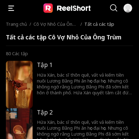
Trang chủ
/
Cô Vợ Nhỏ Của Ông
/
Tất cả các tập
Trùm
Tất cả các tập Cô Vợ Nhỏ Của Ông Trùm
80
Các tập
Tập 1
Hứa Xán, bác sĩ thôn quê, vất vả kiếm tiền
nuôi Lương Bằng Phi ăn học đại học. Nhưng cô
không ngờ rằng Lương Bằng Phi đã sớm kết
hôn ở thành phố. Hứa Xán quyết tâm cắt đứt
hoàn toàn với anh ta. Trong lúc đó,tình cờ cô
cứu được Tống Minh Dã. Tống Minh Dã vừa
gặp đã đem lòng yêu Hứa Xán, thậm chí còn
Tập 2
cầu hôn cô. Bên ngoài anh là người quyết
đoán, lạnh lùng, nhưng khi về nhà lại hóa
Hứa Xán, bác sĩ thôn quê, vất vả kiếm tiền
thành chú cún nhỏ ngoan ngoãn chỉ biết nghe
nuôi Lương Bằng Phi ăn học đại học. Nhưng cô
lời vợ.
không ngờ rằng Lương Bằng Phi đã sớm kết