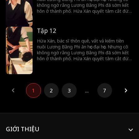
lời vợ.
không ngờ rằng Lương Bằng Phi đã sớm kết
hôn ở thành phố. Hứa Xán quyết tâm cắt đứt
hoàn toàn với anh ta. Trong lúc đó,tình cờ cô
cứu được Tống Minh Dã. Tống Minh Dã vừa
gặp đã đem lòng yêu Hứa Xán, thậm chí còn
Tập 12
cầu hôn cô. Bên ngoài anh là người quyết
đoán, lạnh lùng, nhưng khi về nhà lại hóa
Hứa Xán, bác sĩ thôn quê, vất vả kiếm tiền
thành chú cún nhỏ ngoan ngoãn chỉ biết nghe
nuôi Lương Bằng Phi ăn học đại học. Nhưng cô
lời vợ.
không ngờ rằng Lương Bằng Phi đã sớm kết
hôn ở thành phố. Hứa Xán quyết tâm cắt đứt
hoàn toàn với anh ta. Trong lúc đó,tình cờ cô
cứu được Tống Minh Dã. Tống Minh Dã vừa
gặp đã đem lòng yêu Hứa Xán, thậm chí còn
cầu hôn cô. Bên ngoài anh là người quyết
đoán, lạnh lùng, nhưng khi về nhà lại hóa
1
2
3
...
7
thành chú cún nhỏ ngoan ngoãn chỉ biết nghe
lời vợ.
GIỚI THIỆU