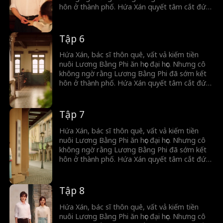
hôn ở thành phố. Hứa Xán quyết tâm cắt đứt
hoàn toàn với anh ta. Trong lúc đó,tình cờ cô
cứu được Tống Minh Dã. Tống Minh Dã vừa
gặp đã đem lòng yêu Hứa Xán, thậm chí còn
Tập 6
cầu hôn cô. Bên ngoài anh là người quyết
đoán, lạnh lùng, nhưng khi về nhà lại hóa
Hứa Xán, bác sĩ thôn quê, vất vả kiếm tiền
thành chú cún nhỏ ngoan ngoãn chỉ biết nghe
nuôi Lương Bằng Phi ăn học đại học. Nhưng cô
lời vợ.
không ngờ rằng Lương Bằng Phi đã sớm kết
hôn ở thành phố. Hứa Xán quyết tâm cắt đứt
hoàn toàn với anh ta. Trong lúc đó,tình cờ cô
cứu được Tống Minh Dã. Tống Minh Dã vừa
gặp đã đem lòng yêu Hứa Xán, thậm chí còn
Tập 7
cầu hôn cô. Bên ngoài anh là người quyết
đoán, lạnh lùng, nhưng khi về nhà lại hóa
Hứa Xán, bác sĩ thôn quê, vất vả kiếm tiền
thành chú cún nhỏ ngoan ngoãn chỉ biết nghe
nuôi Lương Bằng Phi ăn học đại học. Nhưng cô
lời vợ.
không ngờ rằng Lương Bằng Phi đã sớm kết
hôn ở thành phố. Hứa Xán quyết tâm cắt đứt
hoàn toàn với anh ta. Trong lúc đó,tình cờ cô
cứu được Tống Minh Dã. Tống Minh Dã vừa
gặp đã đem lòng yêu Hứa Xán, thậm chí còn
Tập 8
cầu hôn cô. Bên ngoài anh là người quyết
đoán, lạnh lùng, nhưng khi về nhà lại hóa
Hứa Xán, bác sĩ thôn quê, vất vả kiếm tiền
thành chú cún nhỏ ngoan ngoãn chỉ biết nghe
nuôi Lương Bằng Phi ăn học đại học. Nhưng cô