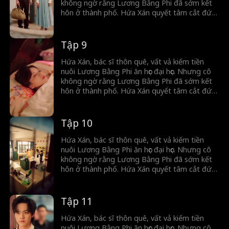
lời vợ.
không ngờ rằng Lương Bằng Phi đã sớm kết
hôn ở thành phố. Hứa Xán quyết tâm cắt đứt
hoàn toàn với anh ta. Trong lúc đó,tình cờ cô
cứu được Tống Minh Dã. Tống Minh Dã vừa
gặp đã đem lòng yêu Hứa Xán, thậm chí còn
Tập 9
cầu hôn cô. Bên ngoài anh là người quyết
đoán, lạnh lùng, nhưng khi về nhà lại hóa
Hứa Xán, bác sĩ thôn quê, vất vả kiếm tiền
thành chú cún nhỏ ngoan ngoãn chỉ biết nghe
nuôi Lương Bằng Phi ăn học đại học. Nhưng cô
lời vợ.
không ngờ rằng Lương Bằng Phi đã sớm kết
hôn ở thành phố. Hứa Xán quyết tâm cắt đứt
hoàn toàn với anh ta. Trong lúc đó,tình cờ cô
cứu được Tống Minh Dã. Tống Minh Dã vừa
gặp đã đem lòng yêu Hứa Xán, thậm chí còn
Tập 10
cầu hôn cô. Bên ngoài anh là người quyết
đoán, lạnh lùng, nhưng khi về nhà lại hóa
Hứa Xán, bác sĩ thôn quê, vất vả kiếm tiền
thành chú cún nhỏ ngoan ngoãn chỉ biết nghe
nuôi Lương Bằng Phi ăn học đại học. Nhưng cô
lời vợ.
không ngờ rằng Lương Bằng Phi đã sớm kết
hôn ở thành phố. Hứa Xán quyết tâm cắt đứt
hoàn toàn với anh ta. Trong lúc đó,tình cờ cô
cứu được Tống Minh Dã. Tống Minh Dã vừa
gặp đã đem lòng yêu Hứa Xán, thậm chí còn
Tập 11
cầu hôn cô. Bên ngoài anh là người quyết
đoán, lạnh lùng, nhưng khi về nhà lại hóa
Hứa Xán, bác sĩ thôn quê, vất vả kiếm tiền
thành chú cún nhỏ ngoan ngoãn chỉ biết nghe
nuôi Lương Bằng Phi ăn học đại học. Nhưng cô