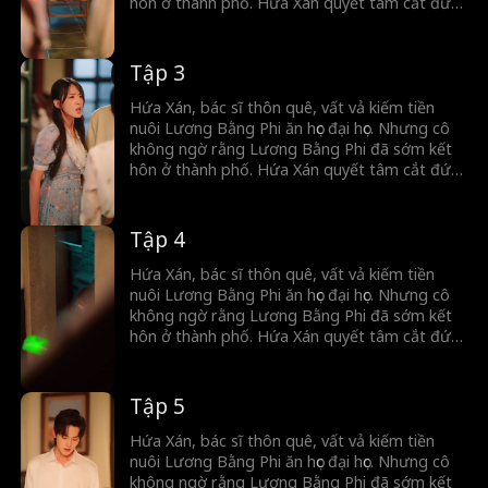
hôn ở thành phố. Hứa Xán quyết tâm cắt đứt
hoàn toàn với anh ta. Trong lúc đó,tình cờ cô
cứu được Tống Minh Dã. Tống Minh Dã vừa
gặp đã đem lòng yêu Hứa Xán, thậm chí còn
Tập 3
cầu hôn cô. Bên ngoài anh là người quyết
đoán, lạnh lùng, nhưng khi về nhà lại hóa
Hứa Xán, bác sĩ thôn quê, vất vả kiếm tiền
thành chú cún nhỏ ngoan ngoãn chỉ biết nghe
nuôi Lương Bằng Phi ăn học đại học. Nhưng cô
lời vợ.
không ngờ rằng Lương Bằng Phi đã sớm kết
hôn ở thành phố. Hứa Xán quyết tâm cắt đứt
hoàn toàn với anh ta. Trong lúc đó,tình cờ cô
cứu được Tống Minh Dã. Tống Minh Dã vừa
gặp đã đem lòng yêu Hứa Xán, thậm chí còn
Tập 4
cầu hôn cô. Bên ngoài anh là người quyết
đoán, lạnh lùng, nhưng khi về nhà lại hóa
Hứa Xán, bác sĩ thôn quê, vất vả kiếm tiền
thành chú cún nhỏ ngoan ngoãn chỉ biết nghe
nuôi Lương Bằng Phi ăn học đại học. Nhưng cô
lời vợ.
không ngờ rằng Lương Bằng Phi đã sớm kết
hôn ở thành phố. Hứa Xán quyết tâm cắt đứt
hoàn toàn với anh ta. Trong lúc đó,tình cờ cô
cứu được Tống Minh Dã. Tống Minh Dã vừa
gặp đã đem lòng yêu Hứa Xán, thậm chí còn
Tập 5
cầu hôn cô. Bên ngoài anh là người quyết
đoán, lạnh lùng, nhưng khi về nhà lại hóa
Hứa Xán, bác sĩ thôn quê, vất vả kiếm tiền
thành chú cún nhỏ ngoan ngoãn chỉ biết nghe
nuôi Lương Bằng Phi ăn học đại học. Nhưng cô
lời vợ.
không ngờ rằng Lương Bằng Phi đã sớm kết