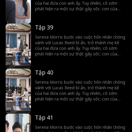
của hai đứa con anh ấy. Tuy nhiên, cô sớm
phát hiện ra một sự thật gây sốc: con của
Lucas thực ra là con của cô, đã mất tích cách
đây năm năm. Khi quá khứ dần hé lộ, những bí
mật chôn vùi lâu nay được phơi bày...
Tập 39
Serena Morris bước vào cuộc hôn nhân chóng
vánh với Lucas Reed bí ẩn, trở thành mẹ kế
của hai đứa con anh ấy. Tuy nhiên, cô sớm
phát hiện ra một sự thật gây sốc: con của
Lucas thực ra là con của cô, đã mất tích cách
đây năm năm. Khi quá khứ dần hé lộ, những bí
mật chôn vùi lâu nay được phơi bày...
Tập 40
Serena Morris bước vào cuộc hôn nhân chóng
vánh với Lucas Reed bí ẩn, trở thành mẹ kế
của hai đứa con anh ấy. Tuy nhiên, cô sớm
phát hiện ra một sự thật gây sốc: con của
Lucas thực ra là con của cô, đã mất tích cách
đây năm năm. Khi quá khứ dần hé lộ, những bí
mật chôn vùi lâu nay được phơi bày...
Tập 41
Serena Morris bước vào cuộc hôn nhân chóng