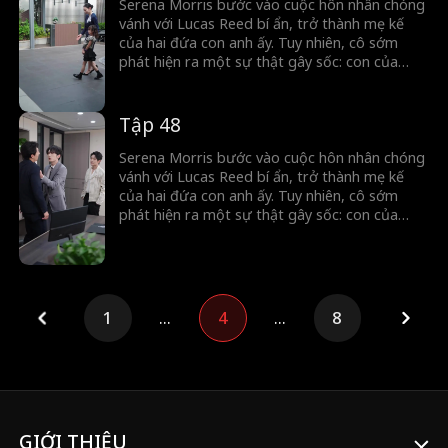
Serena Morris bước vào cuộc hôn nhân chóng
vánh với Lucas Reed bí ẩn, trở thành mẹ kế
của hai đứa con anh ấy. Tuy nhiên, cô sớm
phát hiện ra một sự thật gây sốc: con của
Lucas thực ra là con của cô, đã mất tích cách
đây năm năm. Khi quá khứ dần hé lộ, những bí
mật chôn vùi lâu nay được phơi bày...
Tập 48
Serena Morris bước vào cuộc hôn nhân chóng
vánh với Lucas Reed bí ẩn, trở thành mẹ kế
của hai đứa con anh ấy. Tuy nhiên, cô sớm
phát hiện ra một sự thật gây sốc: con của
Lucas thực ra là con của cô, đã mất tích cách
đây năm năm. Khi quá khứ dần hé lộ, những bí
mật chôn vùi lâu nay được phơi bày...
1
...
4
...
8
GIỚI THIỆU