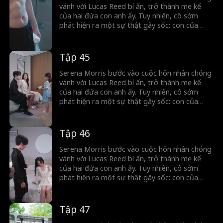
vánh với Lucas Reed bí ẩn, trở thành mẹ kế
của hai đứa con anh ấy. Tuy nhiên, cô sớm
phát hiện ra một sự thật gây sốc: con của
Lucas thực ra là con của cô, đã mất tích cách
đây năm năm. Khi quá khứ dần hé lộ, những bí
mật chôn vùi lâu nay được phơi bày...
Tập 45
Serena Morris bước vào cuộc hôn nhân chóng
vánh với Lucas Reed bí ẩn, trở thành mẹ kế
của hai đứa con anh ấy. Tuy nhiên, cô sớm
phát hiện ra một sự thật gây sốc: con của
Lucas thực ra là con của cô, đã mất tích cách
đây năm năm. Khi quá khứ dần hé lộ, những bí
mật chôn vùi lâu nay được phơi bày...
Tập 46
Serena Morris bước vào cuộc hôn nhân chóng
vánh với Lucas Reed bí ẩn, trở thành mẹ kế
của hai đứa con anh ấy. Tuy nhiên, cô sớm
phát hiện ra một sự thật gây sốc: con của
Lucas thực ra là con của cô, đã mất tích cách
đây năm năm. Khi quá khứ dần hé lộ, những bí
mật chôn vùi lâu nay được phơi bày...
Tập 47