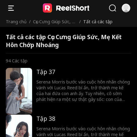
Trang chủ
/
Cục Cưng Giúp Sức, M
/
Tất cả các tập
ẹ Kết Hôn Chớp Nho
Tất cả các tập Cục Cưng Giúp Sức, Mẹ Kết
áng
Hôn Chớp Nhoáng
94
Các tập
Tập 37
Serena Morris bước vào cuộc hôn nhân chóng
vánh với Lucas Reed bí ẩn, trở thành mẹ kế
của hai đứa con anh ấy. Tuy nhiên, cô sớm
phát hiện ra một sự thật gây sốc: con của
Lucas thực ra là con của cô, đã mất tích cách
đây năm năm. Khi quá khứ dần hé lộ, những bí
mật chôn vùi lâu nay được phơi bày...
Tập 38
Serena Morris bước vào cuộc hôn nhân chóng
vánh với Lucas Reed bí ẩn, trở thành mẹ kế