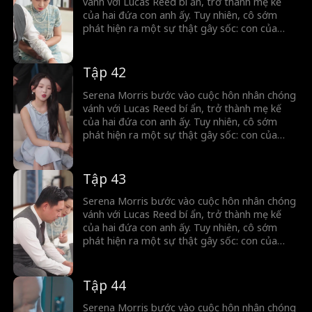
vánh với Lucas Reed bí ẩn, trở thành mẹ kế
của hai đứa con anh ấy. Tuy nhiên, cô sớm
phát hiện ra một sự thật gây sốc: con của
Lucas thực ra là con của cô, đã mất tích cách
đây năm năm. Khi quá khứ dần hé lộ, những bí
mật chôn vùi lâu nay được phơi bày...
Tập 42
Serena Morris bước vào cuộc hôn nhân chóng
vánh với Lucas Reed bí ẩn, trở thành mẹ kế
của hai đứa con anh ấy. Tuy nhiên, cô sớm
phát hiện ra một sự thật gây sốc: con của
Lucas thực ra là con của cô, đã mất tích cách
đây năm năm. Khi quá khứ dần hé lộ, những bí
mật chôn vùi lâu nay được phơi bày...
Tập 43
Serena Morris bước vào cuộc hôn nhân chóng
vánh với Lucas Reed bí ẩn, trở thành mẹ kế
của hai đứa con anh ấy. Tuy nhiên, cô sớm
phát hiện ra một sự thật gây sốc: con của
Lucas thực ra là con của cô, đã mất tích cách
đây năm năm. Khi quá khứ dần hé lộ, những bí
mật chôn vùi lâu nay được phơi bày...
Tập 44
Serena Morris bước vào cuộc hôn nhân chóng