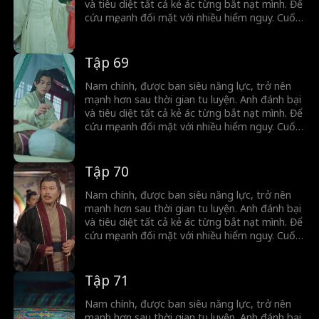
và tiêu diệt tất cả kẻ ác từng bắt nạt mình. Để
cứu mẹ, anh đối mặt với nhiều hiểm nguy. Cuối
cùng, nhờ tập hợp sức mạnh của dân mình,
anh vượt qua cuộc nổi loạn và trở thành lãnh
đạo tối cao.
Tập 69
Nam chính, được ban siêu năng lực, trở nên
mạnh hơn sau thời gian tu luyện. Anh đánh bại
và tiêu diệt tất cả kẻ ác từng bắt nạt mình. Để
cứu mẹ, anh đối mặt với nhiều hiểm nguy. Cuối
cùng, nhờ tập hợp sức mạnh của dân mình,
anh vượt qua cuộc nổi loạn và trở thành lãnh
đạo tối cao.
Tập 70
Nam chính, được ban siêu năng lực, trở nên
mạnh hơn sau thời gian tu luyện. Anh đánh bại
và tiêu diệt tất cả kẻ ác từng bắt nạt mình. Để
cứu mẹ, anh đối mặt với nhiều hiểm nguy. Cuối
cùng, nhờ tập hợp sức mạnh của dân mình,
anh vượt qua cuộc nổi loạn và trở thành lãnh
đạo tối cao.
Tập 71
Nam chính, được ban siêu năng lực, trở nên
mạnh hơn sau thời gian tu luyện. Anh đánh bại