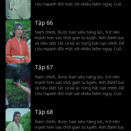
cứu mẹ, anh đối mặt với nhiều hiểm nguy. Cuối
cùng, nhờ tập hợp sức mạnh của dân mình,
anh vượt qua cuộc nổi loạn và trở thành lãnh
đạo tối cao.
Tập 66
Nam chính, được ban siêu năng lực, trở nên
mạnh hơn sau thời gian tu luyện. Anh đánh bại
và tiêu diệt tất cả kẻ ác từng bắt nạt mình. Để
cứu mẹ, anh đối mặt với nhiều hiểm nguy. Cuối
cùng, nhờ tập hợp sức mạnh của dân mình,
anh vượt qua cuộc nổi loạn và trở thành lãnh
đạo tối cao.
Tập 67
Nam chính, được ban siêu năng lực, trở nên
mạnh hơn sau thời gian tu luyện. Anh đánh bại
và tiêu diệt tất cả kẻ ác từng bắt nạt mình. Để
cứu mẹ, anh đối mặt với nhiều hiểm nguy. Cuối
cùng, nhờ tập hợp sức mạnh của dân mình,
anh vượt qua cuộc nổi loạn và trở thành lãnh
đạo tối cao.
Tập 68
Nam chính, được ban siêu năng lực, trở nên
mạnh hơn sau thời gian tu luyện. Anh đánh bại