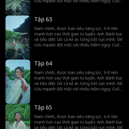
cứu mẹ, anh đối mặt với nhiều hiểm nguy. Cuối
cùng, nhờ tập hợp sức mạnh của dân mình,
anh vượt qua cuộc nổi loạn và trở thành lãnh
đạo tối cao.
Tập 63
Nam chính, được ban siêu năng lực, trở nên
mạnh hơn sau thời gian tu luyện. Anh đánh bại
và tiêu diệt tất cả kẻ ác từng bắt nạt mình. Để
cứu mẹ, anh đối mặt với nhiều hiểm nguy. Cuối
cùng, nhờ tập hợp sức mạnh của dân mình,
anh vượt qua cuộc nổi loạn và trở thành lãnh
đạo tối cao.
Tập 64
Nam chính, được ban siêu năng lực, trở nên
mạnh hơn sau thời gian tu luyện. Anh đánh bại
và tiêu diệt tất cả kẻ ác từng bắt nạt mình. Để
cứu mẹ, anh đối mặt với nhiều hiểm nguy. Cuối
cùng, nhờ tập hợp sức mạnh của dân mình,
anh vượt qua cuộc nổi loạn và trở thành lãnh
đạo tối cao.
Tập 65
Nam chính, được ban siêu năng lực, trở nên
mạnh hơn sau thời gian tu luyện. Anh đánh bại
và tiêu diệt tất cả kẻ ác từng bắt nạt mình. Để