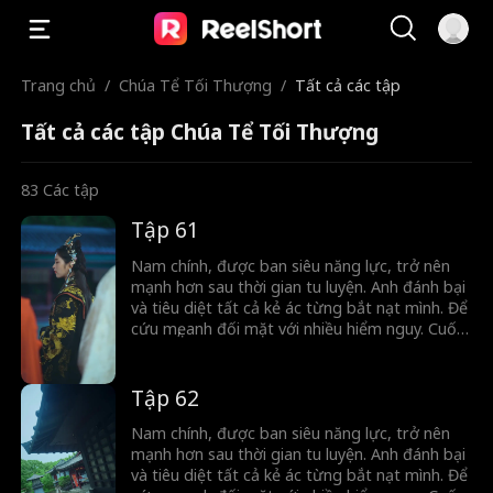
Trang chủ
/
Chúa Tể Tối Thượng
/
Tất cả các tập
Tất cả các tập Chúa Tể Tối Thượng
83
Các tập
Tập 61
Nam chính, được ban siêu năng lực, trở nên
mạnh hơn sau thời gian tu luyện. Anh đánh bại
và tiêu diệt tất cả kẻ ác từng bắt nạt mình. Để
cứu mẹ, anh đối mặt với nhiều hiểm nguy. Cuối
cùng, nhờ tập hợp sức mạnh của dân mình,
anh vượt qua cuộc nổi loạn và trở thành lãnh
đạo tối cao.
Tập 62
Nam chính, được ban siêu năng lực, trở nên
mạnh hơn sau thời gian tu luyện. Anh đánh bại
và tiêu diệt tất cả kẻ ác từng bắt nạt mình. Để