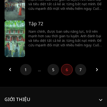
và tiêu diệt tất cả kẻ ác từng bắt nạt mình. Để
cứu mẹ, anh đối mặt với nhiều hiểm nguy. Cuối
cùng, nhờ tập hợp sức mạnh của dân mình,
anh vượt qua cuộc nổi loạn và trở thành lãnh
đạo tối cao.
Tập 72
Nam chính, được ban siêu năng lực, trở nên
mạnh hơn sau thời gian tu luyện. Anh đánh bại
và tiêu diệt tất cả kẻ ác từng bắt nạt mình. Để
cứu mẹ, anh đối mặt với nhiều hiểm nguy. Cuối
cùng, nhờ tập hợp sức mạnh của dân mình,
anh vượt qua cuộc nổi loạn và trở thành lãnh
đạo tối cao.
1
...
5
6
7
GIỚI THIỆU