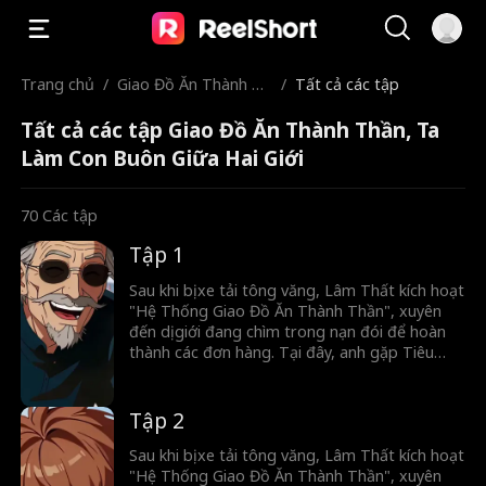
Trang chủ
/
Giao Đồ Ăn Thành Th
/
Tất cả các tập
ần, Ta Làm Con Buôn
Tất cả các tập Giao Đồ Ăn Thành Thần, Ta
Giữa Hai Giới
Làm Con Buôn Giữa Hai Giới
70
Các tập
Tập 1
Sau khi bị xe tải tông văng, Lâm Thất kích hoạt
"Hệ Thống Giao Đồ Ăn Thành Thần", xuyên
đến dị giới đang chìm trong nạn đói để hoàn
thành các đơn hàng. Tại đây, anh gặp Tiêu
Song Nhi. Để giúp gia đình cô trả nợ nặng lãi
cho gian thương và để kiếm vàng, Lâm Thất
bắt đầu hành trình qua lại hai giới.
Tập 2
Sau khi bị xe tải tông văng, Lâm Thất kích hoạt
"Hệ Thống Giao Đồ Ăn Thành Thần", xuyên