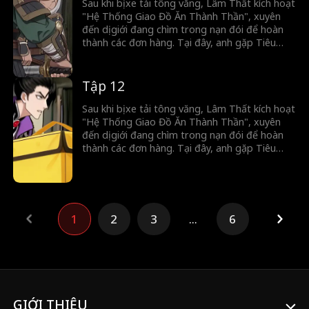
Sau khi bị xe tải tông văng, Lâm Thất kích hoạt
"Hệ Thống Giao Đồ Ăn Thành Thần", xuyên
đến dị giới đang chìm trong nạn đói để hoàn
thành các đơn hàng. Tại đây, anh gặp Tiêu
Song Nhi. Để giúp gia đình cô trả nợ nặng lãi
cho gian thương và để kiếm vàng, Lâm Thất
bắt đầu hành trình qua lại hai giới.
Tập 12
Sau khi bị xe tải tông văng, Lâm Thất kích hoạt
"Hệ Thống Giao Đồ Ăn Thành Thần", xuyên
đến dị giới đang chìm trong nạn đói để hoàn
thành các đơn hàng. Tại đây, anh gặp Tiêu
Song Nhi. Để giúp gia đình cô trả nợ nặng lãi
cho gian thương và để kiếm vàng, Lâm Thất
bắt đầu hành trình qua lại hai giới.
1
2
3
...
6
GIỚI THIỆU