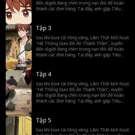
đến dị giới đang chìm trong nạn đói để hoàn
thành các đơn hàng. Tại đây, anh gặp Tiêu
Song Nhi. Để giúp gia đình cô trả nợ nặng lãi
cho gian thương và để kiếm vàng, Lâm Thất
bắt đầu hành trình qua lại hai giới.
Tập 3
Sau khi bị xe tải tông văng, Lâm Thất kích hoạt
"Hệ Thống Giao Đồ Ăn Thành Thần", xuyên
đến dị giới đang chìm trong nạn đói để hoàn
thành các đơn hàng. Tại đây, anh gặp Tiêu
Song Nhi. Để giúp gia đình cô trả nợ nặng lãi
cho gian thương và để kiếm vàng, Lâm Thất
bắt đầu hành trình qua lại hai giới.
Tập 4
Sau khi bị xe tải tông văng, Lâm Thất kích hoạt
"Hệ Thống Giao Đồ Ăn Thành Thần", xuyên
đến dị giới đang chìm trong nạn đói để hoàn
thành các đơn hàng. Tại đây, anh gặp Tiêu
Song Nhi. Để giúp gia đình cô trả nợ nặng lãi
cho gian thương và để kiếm vàng, Lâm Thất
bắt đầu hành trình qua lại hai giới.
Tập 5
Sau khi bị xe tải tông văng, Lâm Thất kích hoạt