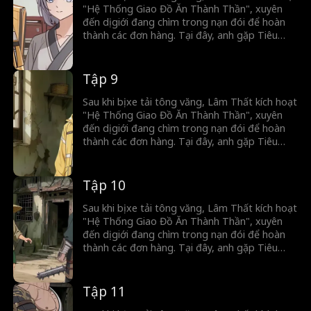
"Hệ Thống Giao Đồ Ăn Thành Thần", xuyên
đến dị giới đang chìm trong nạn đói để hoàn
thành các đơn hàng. Tại đây, anh gặp Tiêu
Song Nhi. Để giúp gia đình cô trả nợ nặng lãi
cho gian thương và để kiếm vàng, Lâm Thất
bắt đầu hành trình qua lại hai giới.
Tập 9
Sau khi bị xe tải tông văng, Lâm Thất kích hoạt
"Hệ Thống Giao Đồ Ăn Thành Thần", xuyên
đến dị giới đang chìm trong nạn đói để hoàn
thành các đơn hàng. Tại đây, anh gặp Tiêu
Song Nhi. Để giúp gia đình cô trả nợ nặng lãi
cho gian thương và để kiếm vàng, Lâm Thất
bắt đầu hành trình qua lại hai giới.
Tập 10
Sau khi bị xe tải tông văng, Lâm Thất kích hoạt
"Hệ Thống Giao Đồ Ăn Thành Thần", xuyên
đến dị giới đang chìm trong nạn đói để hoàn
thành các đơn hàng. Tại đây, anh gặp Tiêu
Song Nhi. Để giúp gia đình cô trả nợ nặng lãi
cho gian thương và để kiếm vàng, Lâm Thất
bắt đầu hành trình qua lại hai giới.
Tập 11