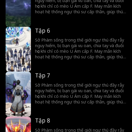
nguy hiểm, bị bạn gái vu oan, chia tay và đuổi
học khi chỉ có mèo U Ám cấp F. May mắn kích
hoạt hệ thống ngự thú sư cấp thần, giúp thú
cưng tiến hóa thành Phệ Nguyên Thú. Từ kẻ
bị coi thường, anh vươn lên cảnh giới diệt thế,
khao khát trở thành thần.
Tập 6
Sở Phàm sống trong thế giới ngự thú đầy rẫy
nguy hiểm, bị bạn gái vu oan, chia tay và đuổi
học khi chỉ có mèo U Ám cấp F. May mắn kích
hoạt hệ thống ngự thú sư cấp thần, giúp thú
cưng tiến hóa thành Phệ Nguyên Thú. Từ kẻ
bị coi thường, anh vươn lên cảnh giới diệt thế,
khao khát trở thành thần.
Tập 7
Sở Phàm sống trong thế giới ngự thú đầy rẫy
nguy hiểm, bị bạn gái vu oan, chia tay và đuổi
học khi chỉ có mèo U Ám cấp F. May mắn kích
hoạt hệ thống ngự thú sư cấp thần, giúp thú
cưng tiến hóa thành Phệ Nguyên Thú. Từ kẻ
bị coi thường, anh vươn lên cảnh giới diệt thế,
khao khát trở thành thần.
Tập 8
Sở Phàm sống trong thế giới ngự thú đầy rẫy