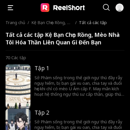
Trang chủ
/
Kệ Bạn Chọn Rồng, M
/
Tất cả các tập
èo Nhà Tôi Hóa Thần
Tất cả các tập Kệ Bạn Chọn Rồng, Mèo Nhà
Liên Quan Gì Đến Bạn
Tôi Hóa Thần Liên Quan Gì Đến Bạn
70
Các tập
Tập 1
Sở Phàm sống trong thế giới ngự thú đầy rẫy
nguy hiểm, bị bạn gái vu oan, chia tay và đuổi
học khi chỉ có mèo U Ám cấp F. May mắn kích
hoạt hệ thống ngự thú sư cấp thần, giúp thú
cưng tiến hóa thành Phệ Nguyên Thú. Từ kẻ
bị coi thường, anh vươn lên cảnh giới diệt thế,
khao khát trở thành thần.
Tập 2
Sở Phàm sống trong thế giới ngự thú đầy rẫy
nguy hiểm, bị bạn gái vu oan, chia tay và đuổi