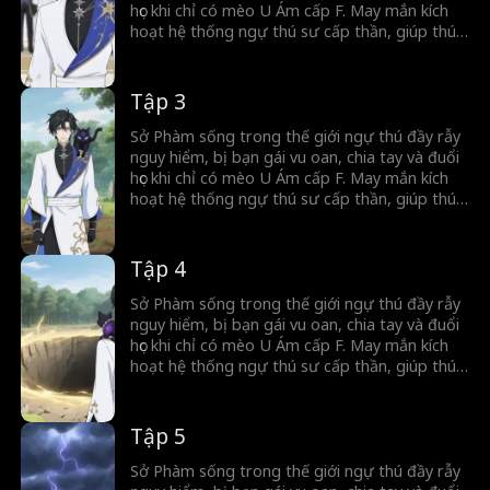
học khi chỉ có mèo U Ám cấp F. May mắn kích
hoạt hệ thống ngự thú sư cấp thần, giúp thú
cưng tiến hóa thành Phệ Nguyên Thú. Từ kẻ
bị coi thường, anh vươn lên cảnh giới diệt thế,
khao khát trở thành thần.
Tập 3
Sở Phàm sống trong thế giới ngự thú đầy rẫy
nguy hiểm, bị bạn gái vu oan, chia tay và đuổi
học khi chỉ có mèo U Ám cấp F. May mắn kích
hoạt hệ thống ngự thú sư cấp thần, giúp thú
cưng tiến hóa thành Phệ Nguyên Thú. Từ kẻ
bị coi thường, anh vươn lên cảnh giới diệt thế,
khao khát trở thành thần.
Tập 4
Sở Phàm sống trong thế giới ngự thú đầy rẫy
nguy hiểm, bị bạn gái vu oan, chia tay và đuổi
học khi chỉ có mèo U Ám cấp F. May mắn kích
hoạt hệ thống ngự thú sư cấp thần, giúp thú
cưng tiến hóa thành Phệ Nguyên Thú. Từ kẻ
bị coi thường, anh vươn lên cảnh giới diệt thế,
khao khát trở thành thần.
Tập 5
Sở Phàm sống trong thế giới ngự thú đầy rẫy