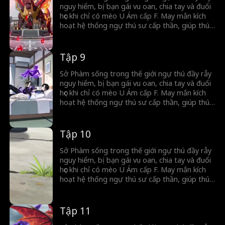
nguy hiểm, bị bạn gái vu oan, chia tay và đuổi
học khi chỉ có mèo U Ám cấp F. May mắn kích
hoạt hệ thống ngự thú sư cấp thần, giúp thú
cưng tiến hóa thành Phệ Nguyên Thú. Từ kẻ
bị coi thường, anh vươn lên cảnh giới diệt thế,
khao khát trở thành thần.
Tập 9
Sở Phàm sống trong thế giới ngự thú đầy rẫy
nguy hiểm, bị bạn gái vu oan, chia tay và đuổi
học khi chỉ có mèo U Ám cấp F. May mắn kích
hoạt hệ thống ngự thú sư cấp thần, giúp thú
cưng tiến hóa thành Phệ Nguyên Thú. Từ kẻ
bị coi thường, anh vươn lên cảnh giới diệt thế,
khao khát trở thành thần.
Tập 10
Sở Phàm sống trong thế giới ngự thú đầy rẫy
nguy hiểm, bị bạn gái vu oan, chia tay và đuổi
học khi chỉ có mèo U Ám cấp F. May mắn kích
hoạt hệ thống ngự thú sư cấp thần, giúp thú
cưng tiến hóa thành Phệ Nguyên Thú. Từ kẻ
bị coi thường, anh vươn lên cảnh giới diệt thế,
khao khát trở thành thần.
Tập 11