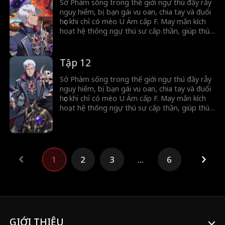
Sở Phàm sống trong thế giới ngự thú đầy rẫy
nguy hiểm, bị bạn gái vu oan, chia tay và đuổi
học khi chỉ có mèo U Ám cấp F. May mắn kích
hoạt hệ thống ngự thú sư cấp thần, giúp thú
cưng tiến hóa thành Phệ Nguyên Thú. Từ kẻ
bị coi thường, anh vươn lên cảnh giới diệt thế,
khao khát trở thành thần.
Tập 12
Sở Phàm sống trong thế giới ngự thú đầy rẫy
nguy hiểm, bị bạn gái vu oan, chia tay và đuổi
học khi chỉ có mèo U Ám cấp F. May mắn kích
hoạt hệ thống ngự thú sư cấp thần, giúp thú
cưng tiến hóa thành Phệ Nguyên Thú. Từ kẻ
bị coi thường, anh vươn lên cảnh giới diệt thế,
khao khát trở thành thần.
1
2
3
...
6
GIỚI THIỆU