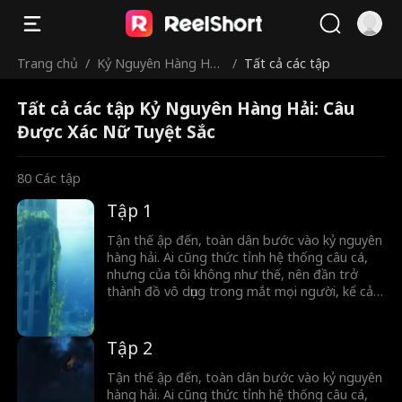
Trang chủ
/
Kỷ Nguyên Hàng Hải:
/
Tất cả các tập
Câu Được Xác Nữ Tu
Tất cả các tập Kỷ Nguyên Hàng Hải: Câu
yệt Sắc
Được Xác Nữ Tuyệt Sắc
80
Các tập
Tập 1
Tận thế ập đến, toàn dân bước vào kỷ nguyên
hàng hải. Ai cũng thức tỉnh hệ thống câu cá,
nhưng của tôi không như thế, nên đần trở
thành đồ vô dụng trong mắt mọi người, kể cả
bạn gái tôi - Liễu Thiên Thiên. Tôi lênh đênh
ngoài biển suốt một tháng để mua món quà
cô ta thích. Không ngờ, lúc tặng quà, tôi lại
Tập 2
bắt gặp cô ta ngoại tình với cậu chủ Từ Đống.
Không những không hối lỗi, cô ta còn cùng
Tận thế ập đến, toàn dân bước vào kỷ nguyên
hắn sỉ nhục tôi. Lâm Nam hoàn toàn buông bỏ,
hàng hải. Ai cũng thức tỉnh hệ thống câu cá,