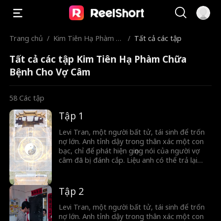
Trang chủ
/
Kim Tiên Hạ Phàm C
/
Tất cả các tập
hữa Bệnh Cho Vợ Câ
Tất cả các tập Kim Tiên Hạ Phàm Chữa
m
Bệnh Cho Vợ Câm
58
Các tập
Tập 1
Levi Tran, một người bất tử, tái sinh để trốn
nợ lớn. Anh tỉnh dậy trong thân xác một con
bạc, chỉ để phát hiện giọng nói của người vợ
câm đã bị đánh cắp. Liệu anh có thể trả lại
giọng nói cho người phụ nữ ấy với thân xác
phàm trần của mình không?
Tập 2
Levi Tran, một người bất tử, tái sinh để trốn
nợ lớn. Anh tỉnh dậy trong thân xác một con