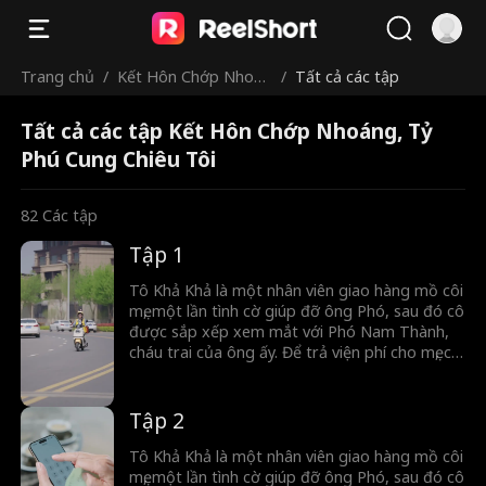
Trang chủ
/
Kết Hôn Chớp Nhoán
/
Tất cả các tập
g, Tỷ Phú Cung Chiêu
Tất cả các tập Kết Hôn Chớp Nhoáng, Tỷ
Tôi
Phú Cung Chiêu Tôi
82
Các tập
Tập 1
Tô Khả Khả là một nhân viên giao hàng mồ côi
mẹ, một lần tình cờ giúp đỡ ông Phó, sau đó cô
được sắp xếp xem mắt với Phó Nam Thành,
cháu trai của ông ấy. Để trả viện phí cho mẹ, cô
đồng ý nhận 200.000 tệ tiền sính lễ và trở
thành vợ Phó Nam Thành. Tuy nhiên, vì cuộc
hôn nhân do sắp đặt nên Phó Nam Thành
Tập 2
luôn đề phòng cô và giấu thân phận của mình.
Hai người dần nảy sinh tình cảm, nhưng vì
Tô Khả Khả là một nhân viên giao hàng mồ côi
thân phận giàu có của Phó Nam Thành thêm
mẹ, một lần tình cờ giúp đỡ ông Phó, sau đó cô