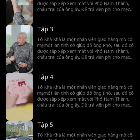
việc mẹ chồng tới thăm, hay thanh mai trúc mã
được sắp xếp xem mắt với Phó Nam Thành,
về nước, tất cả đã tạo nên hàng loạt hiểu lầm
cháu trai của ông ấy. Để trả viện phí cho mẹ, cô
và thử thách đầy thú vị.
đồng ý nhận 200.000 tệ tiền sính lễ và trở
thành vợ Phó Nam Thành. Tuy nhiên, vì cuộc
hôn nhân do sắp đặt nên Phó Nam Thành
Tập 3
luôn đề phòng cô và giấu thân phận của mình.
Hai người dần nảy sinh tình cảm, nhưng vì
Tô Khả Khả là một nhân viên giao hàng mồ côi
thân phận giàu có của Phó Nam Thành thêm
mẹ, một lần tình cờ giúp đỡ ông Phó, sau đó cô
việc mẹ chồng tới thăm, hay thanh mai trúc mã
được sắp xếp xem mắt với Phó Nam Thành,
về nước, tất cả đã tạo nên hàng loạt hiểu lầm
cháu trai của ông ấy. Để trả viện phí cho mẹ, cô
và thử thách đầy thú vị.
đồng ý nhận 200.000 tệ tiền sính lễ và trở
thành vợ Phó Nam Thành. Tuy nhiên, vì cuộc
hôn nhân do sắp đặt nên Phó Nam Thành
Tập 4
luôn đề phòng cô và giấu thân phận của mình.
Hai người dần nảy sinh tình cảm, nhưng vì
Tô Khả Khả là một nhân viên giao hàng mồ côi
thân phận giàu có của Phó Nam Thành thêm
mẹ, một lần tình cờ giúp đỡ ông Phó, sau đó cô
việc mẹ chồng tới thăm, hay thanh mai trúc mã
được sắp xếp xem mắt với Phó Nam Thành,
về nước, tất cả đã tạo nên hàng loạt hiểu lầm
cháu trai của ông ấy. Để trả viện phí cho mẹ, cô
và thử thách đầy thú vị.
đồng ý nhận 200.000 tệ tiền sính lễ và trở
thành vợ Phó Nam Thành. Tuy nhiên, vì cuộc
hôn nhân do sắp đặt nên Phó Nam Thành
Tập 5
luôn đề phòng cô và giấu thân phận của mình.
Hai người dần nảy sinh tình cảm, nhưng vì
Tô Khả Khả là một nhân viên giao hàng mồ côi