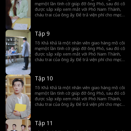
thân phận giàu có của Phó Nam Thành thêm
mẹ, một lần tình cờ giúp đỡ ông Phó, sau đó cô
việc mẹ chồng tới thăm, hay thanh mai trúc mã
được sắp xếp xem mắt với Phó Nam Thành,
về nước, tất cả đã tạo nên hàng loạt hiểu lầm
cháu trai của ông ấy. Để trả viện phí cho mẹ, cô
và thử thách đầy thú vị.
đồng ý nhận 200.000 tệ tiền sính lễ và trở
thành vợ Phó Nam Thành. Tuy nhiên, vì cuộc
hôn nhân do sắp đặt nên Phó Nam Thành
Tập 9
luôn đề phòng cô và giấu thân phận của mình.
Hai người dần nảy sinh tình cảm, nhưng vì
Tô Khả Khả là một nhân viên giao hàng mồ côi
thân phận giàu có của Phó Nam Thành thêm
mẹ, một lần tình cờ giúp đỡ ông Phó, sau đó cô
việc mẹ chồng tới thăm, hay thanh mai trúc mã
được sắp xếp xem mắt với Phó Nam Thành,
về nước, tất cả đã tạo nên hàng loạt hiểu lầm
cháu trai của ông ấy. Để trả viện phí cho mẹ, cô
và thử thách đầy thú vị.
đồng ý nhận 200.000 tệ tiền sính lễ và trở
thành vợ Phó Nam Thành. Tuy nhiên, vì cuộc
hôn nhân do sắp đặt nên Phó Nam Thành
Tập 10
luôn đề phòng cô và giấu thân phận của mình.
Hai người dần nảy sinh tình cảm, nhưng vì
Tô Khả Khả là một nhân viên giao hàng mồ côi
thân phận giàu có của Phó Nam Thành thêm
mẹ, một lần tình cờ giúp đỡ ông Phó, sau đó cô
việc mẹ chồng tới thăm, hay thanh mai trúc mã
được sắp xếp xem mắt với Phó Nam Thành,
về nước, tất cả đã tạo nên hàng loạt hiểu lầm
cháu trai của ông ấy. Để trả viện phí cho mẹ, cô
và thử thách đầy thú vị.
đồng ý nhận 200.000 tệ tiền sính lễ và trở
thành vợ Phó Nam Thành. Tuy nhiên, vì cuộc
hôn nhân do sắp đặt nên Phó Nam Thành
Tập 11
luôn đề phòng cô và giấu thân phận của mình.