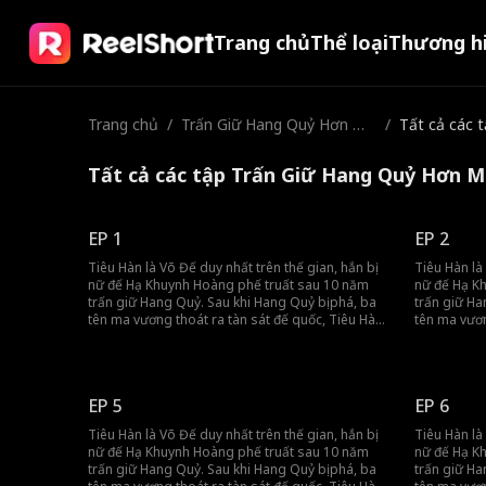
Trang chủ
Thể loại
Thương h
Trang chủ
/
Trấn Giữ Hang Quỷ Hơn Mư
/
Tất cả các 
ời Năm, Ta Bị Cả Nước Khin
h Bỉ
Tất cả các tập Trấn Giữ Hang Quỷ Hơn M
EP 1
EP 2
Tiêu Hàn là Võ Đế duy nhất trên thế gian, hắn bị
Tiêu Hàn là
nữ đế Hạ Khuynh Hoàng phế truất sau 10 năm
nữ đế Hạ K
trấn giữ Hang Quỷ. Sau khi Hang Quỷ bị phá, ba
trấn giữ Ha
tên ma vương thoát ra tàn sát đế quốc, Tiêu Hàn
tên ma vươn
bị truy nã. Nhưng khi đế quốc lâm nguy, hắn đã
bị truy nã.
quay lại cứu giúp, dùng sức mạnh tối thượng
quay lại cứ
bảo vệ đế quốc.
bảo vệ đế 
EP 5
EP 6
Tiêu Hàn là Võ Đế duy nhất trên thế gian, hắn bị
Tiêu Hàn là
nữ đế Hạ Khuynh Hoàng phế truất sau 10 năm
nữ đế Hạ K
trấn giữ Hang Quỷ. Sau khi Hang Quỷ bị phá, ba
trấn giữ Ha