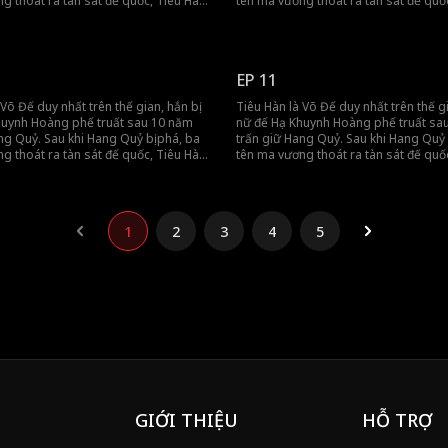
g thoát ra tàn sát đế quốc, Tiêu Hàn
tên ma vương thoát ra tàn sát đế quố
 Nhưng khi đế quốc lâm nguy, hắn đã
bị truy nã. Nhưng khi đế quốc lâm ngu
u giúp, dùng sức mạnh tối thượng
quay lại cứu giúp, dùng sức mạnh tối
quốc.
bảo vệ đế quốc.
EP 11
 Võ Đế duy nhất trên thế gian, hắn bị
Tiêu Hàn là Võ Đế duy nhất trên thế gi
huynh Hoàng phế truất sau 10 năm
nữ đế Hạ Khuynh Hoàng phế truất sa
ng Quỷ. Sau khi Hang Quỷ bị phá, ba
trấn giữ Hang Quỷ. Sau khi Hang Quỷ 
g thoát ra tàn sát đế quốc, Tiêu Hàn
tên ma vương thoát ra tàn sát đế quố
 Nhưng khi đế quốc lâm nguy, hắn đã
bị truy nã. Nhưng khi đế quốc lâm ngu
u giúp, dùng sức mạnh tối thượng
quay lại cứu giúp, dùng sức mạnh tối
quốc.
bảo vệ đế quốc.
1
2
3
4
5
GIỚI THIỆU
HỖ TRỢ