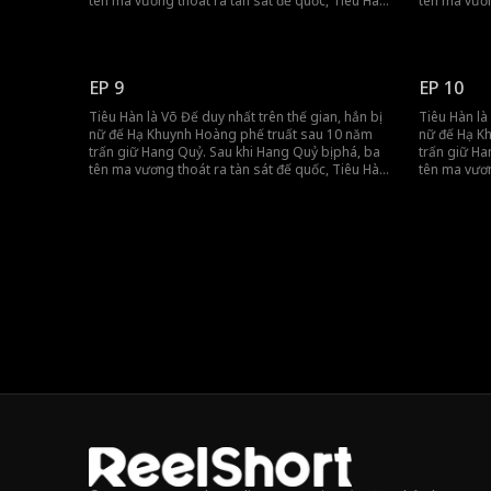
tên ma vương thoát ra tàn sát đế quốc, Tiêu Hàn
tên ma vươn
bị truy nã. Nhưng khi đế quốc lâm nguy, hắn đã
bị truy nã.
quay lại cứu giúp, dùng sức mạnh tối thượng
quay lại cứ
bảo vệ đế quốc.
bảo vệ đế 
EP 9
EP 10
Tiêu Hàn là Võ Đế duy nhất trên thế gian, hắn bị
Tiêu Hàn là
nữ đế Hạ Khuynh Hoàng phế truất sau 10 năm
nữ đế Hạ K
trấn giữ Hang Quỷ. Sau khi Hang Quỷ bị phá, ba
trấn giữ Ha
tên ma vương thoát ra tàn sát đế quốc, Tiêu Hàn
tên ma vươn
bị truy nã. Nhưng khi đế quốc lâm nguy, hắn đã
bị truy nã.
quay lại cứu giúp, dùng sức mạnh tối thượng
quay lại cứ
bảo vệ đế quốc.
bảo vệ đế 