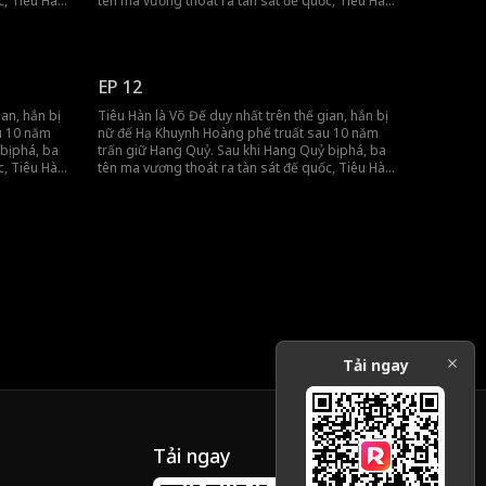
c, Tiêu Hàn
tên ma vương thoát ra tàn sát đế quốc, Tiêu Hàn
y, hắn đã
bị truy nã. Nhưng khi đế quốc lâm nguy, hắn đã
 thượng
quay lại cứu giúp, dùng sức mạnh tối thượng
bảo vệ đế quốc.
EP 12
an, hắn bị
Tiêu Hàn là Võ Đế duy nhất trên thế gian, hắn bị
u 10 năm
nữ đế Hạ Khuynh Hoàng phế truất sau 10 năm
bị phá, ba
trấn giữ Hang Quỷ. Sau khi Hang Quỷ bị phá, ba
c, Tiêu Hàn
tên ma vương thoát ra tàn sát đế quốc, Tiêu Hàn
y, hắn đã
bị truy nã. Nhưng khi đế quốc lâm nguy, hắn đã
 thượng
quay lại cứu giúp, dùng sức mạnh tối thượng
bảo vệ đế quốc.
Tải ngay
Tải ngay