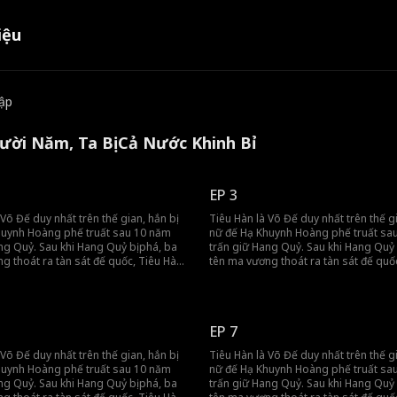
iệu
tập
ười Năm, Ta Bị Cả Nước Khinh Bỉ
EP 3
 Võ Đế duy nhất trên thế gian, hắn bị
Tiêu Hàn là Võ Đế duy nhất trên thế gi
huynh Hoàng phế truất sau 10 năm
nữ đế Hạ Khuynh Hoàng phế truất sa
ng Quỷ. Sau khi Hang Quỷ bị phá, ba
trấn giữ Hang Quỷ. Sau khi Hang Quỷ 
g thoát ra tàn sát đế quốc, Tiêu Hàn
tên ma vương thoát ra tàn sát đế quố
 Nhưng khi đế quốc lâm nguy, hắn đã
bị truy nã. Nhưng khi đế quốc lâm ngu
u giúp, dùng sức mạnh tối thượng
quay lại cứu giúp, dùng sức mạnh tối
quốc.
bảo vệ đế quốc.
EP 7
 Võ Đế duy nhất trên thế gian, hắn bị
Tiêu Hàn là Võ Đế duy nhất trên thế gi
huynh Hoàng phế truất sau 10 năm
nữ đế Hạ Khuynh Hoàng phế truất sa
ng Quỷ. Sau khi Hang Quỷ bị phá, ba
trấn giữ Hang Quỷ. Sau khi Hang Quỷ 