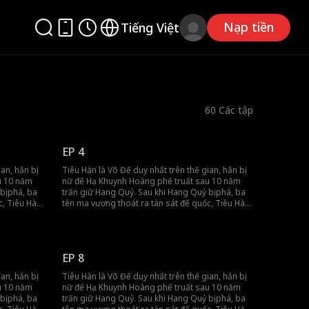
Nạp tiền
Tiếng Việt
60
Các tập
EP 4
an, hắn bị
Tiêu Hàn là Võ Đế duy nhất trên thế gian, hắn bị
u 10 năm
nữ đế Hạ Khuynh Hoàng phế truất sau 10 năm
bị phá, ba
trấn giữ Hang Quỷ. Sau khi Hang Quỷ bị phá, ba
c, Tiêu Hàn
tên ma vương thoát ra tàn sát đế quốc, Tiêu Hàn
y, hắn đã
bị truy nã. Nhưng khi đế quốc lâm nguy, hắn đã
 thượng
quay lại cứu giúp, dùng sức mạnh tối thượng
bảo vệ đế quốc.
EP 8
an, hắn bị
Tiêu Hàn là Võ Đế duy nhất trên thế gian, hắn bị
u 10 năm
nữ đế Hạ Khuynh Hoàng phế truất sau 10 năm
bị phá, ba
trấn giữ Hang Quỷ. Sau khi Hang Quỷ bị phá, ba