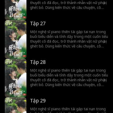
thuyết cô đã đọc, trở thành nhân vật nữ phụ bị
ghét bỏ. Dùng kiến thức về câu chuyện, cô
nhận ra mình chưa bao giờ được gia đình yêu
thương và cố gắng thay đổi số phận bằng
cách đối mặt với người đàn ông lừa dối và
Tập 27
giành được sự ủng hộ của một nhân vật nam
quan trọng, thay đổi con đường đời ban đầu
Một nghệ sĩ piano thiên tài gặp tai nạn trong
của mình.
buổi biểu diễn và tỉnh dậy trong một cuốn tiểu
thuyết cô đã đọc, trở thành nhân vật nữ phụ bị
ghét bỏ. Dùng kiến thức về câu chuyện, cô
nhận ra mình chưa bao giờ được gia đình yêu
thương và cố gắng thay đổi số phận bằng
cách đối mặt với người đàn ông lừa dối và
Tập 28
giành được sự ủng hộ của một nhân vật nam
quan trọng, thay đổi con đường đời ban đầu
Một nghệ sĩ piano thiên tài gặp tai nạn trong
của mình.
buổi biểu diễn và tỉnh dậy trong một cuốn tiểu
thuyết cô đã đọc, trở thành nhân vật nữ phụ bị
ghét bỏ. Dùng kiến thức về câu chuyện, cô
nhận ra mình chưa bao giờ được gia đình yêu
thương và cố gắng thay đổi số phận bằng
cách đối mặt với người đàn ông lừa dối và
Tập 29
giành được sự ủng hộ của một nhân vật nam
quan trọng, thay đổi con đường đời ban đầu
Một nghệ sĩ piano thiên tài gặp tai nạn trong