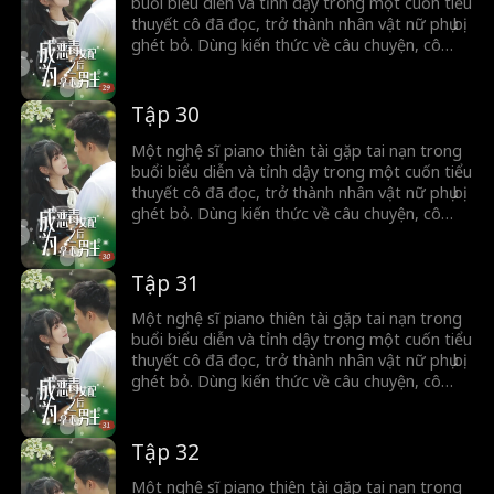
của mình.
buổi biểu diễn và tỉnh dậy trong một cuốn tiểu
thuyết cô đã đọc, trở thành nhân vật nữ phụ bị
ghét bỏ. Dùng kiến thức về câu chuyện, cô
nhận ra mình chưa bao giờ được gia đình yêu
thương và cố gắng thay đổi số phận bằng
cách đối mặt với người đàn ông lừa dối và
Tập 30
giành được sự ủng hộ của một nhân vật nam
quan trọng, thay đổi con đường đời ban đầu
Một nghệ sĩ piano thiên tài gặp tai nạn trong
của mình.
buổi biểu diễn và tỉnh dậy trong một cuốn tiểu
thuyết cô đã đọc, trở thành nhân vật nữ phụ bị
ghét bỏ. Dùng kiến thức về câu chuyện, cô
nhận ra mình chưa bao giờ được gia đình yêu
thương và cố gắng thay đổi số phận bằng
cách đối mặt với người đàn ông lừa dối và
Tập 31
giành được sự ủng hộ của một nhân vật nam
quan trọng, thay đổi con đường đời ban đầu
Một nghệ sĩ piano thiên tài gặp tai nạn trong
của mình.
buổi biểu diễn và tỉnh dậy trong một cuốn tiểu
thuyết cô đã đọc, trở thành nhân vật nữ phụ bị
ghét bỏ. Dùng kiến thức về câu chuyện, cô
nhận ra mình chưa bao giờ được gia đình yêu
thương và cố gắng thay đổi số phận bằng
cách đối mặt với người đàn ông lừa dối và
Tập 32
giành được sự ủng hộ của một nhân vật nam
quan trọng, thay đổi con đường đời ban đầu
Một nghệ sĩ piano thiên tài gặp tai nạn trong