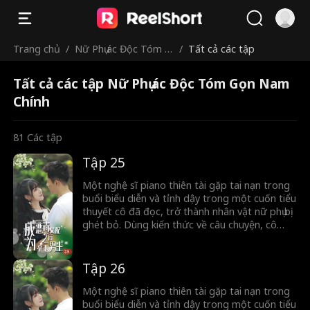
Trang chủ
/
Nữ Phụ ác Độc Tóm G
/
Tất cả các tập
ọn Nam Chính
Tất cả các tập Nữ Phụ ác Độc Tóm Gọn Nam
Chính
81
Các tập
Tập 25
Một nghệ sĩ piano thiên tài gặp tai nạn trong
buổi biểu diễn và tỉnh dậy trong một cuốn tiểu
thuyết cô đã đọc, trở thành nhân vật nữ phụ bị
ghét bỏ. Dùng kiến thức về câu chuyện, cô
nhận ra mình chưa bao giờ được gia đình yêu
thương và cố gắng thay đổi số phận bằng
cách đối mặt với người đàn ông lừa dối và
Tập 26
giành được sự ủng hộ của một nhân vật nam
quan trọng, thay đổi con đường đời ban đầu
Một nghệ sĩ piano thiên tài gặp tai nạn trong
của mình.
buổi biểu diễn và tỉnh dậy trong một cuốn tiểu