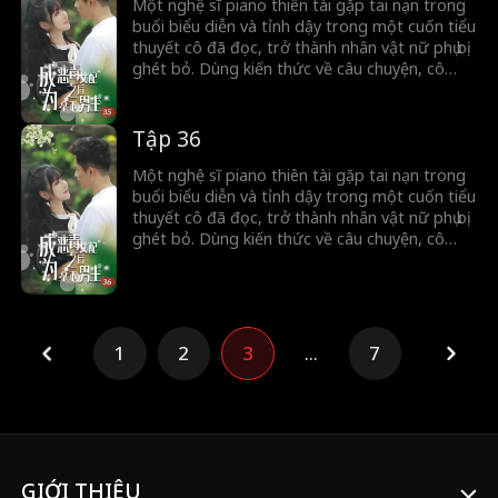
quan trọng, thay đổi con đường đời ban đầu
Một nghệ sĩ piano thiên tài gặp tai nạn trong
của mình.
buổi biểu diễn và tỉnh dậy trong một cuốn tiểu
thuyết cô đã đọc, trở thành nhân vật nữ phụ bị
ghét bỏ. Dùng kiến thức về câu chuyện, cô
nhận ra mình chưa bao giờ được gia đình yêu
thương và cố gắng thay đổi số phận bằng
cách đối mặt với người đàn ông lừa dối và
Tập 36
giành được sự ủng hộ của một nhân vật nam
quan trọng, thay đổi con đường đời ban đầu
Một nghệ sĩ piano thiên tài gặp tai nạn trong
của mình.
buổi biểu diễn và tỉnh dậy trong một cuốn tiểu
thuyết cô đã đọc, trở thành nhân vật nữ phụ bị
ghét bỏ. Dùng kiến thức về câu chuyện, cô
nhận ra mình chưa bao giờ được gia đình yêu
thương và cố gắng thay đổi số phận bằng
cách đối mặt với người đàn ông lừa dối và
giành được sự ủng hộ của một nhân vật nam
quan trọng, thay đổi con đường đời ban đầu
1
2
3
...
7
của mình.
GIỚI THIỆU