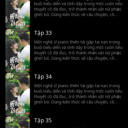
của mình.
buổi biểu diễn và tỉnh dậy trong một cuốn tiểu
thuyết cô đã đọc, trở thành nhân vật nữ phụ bị
ghét bỏ. Dùng kiến thức về câu chuyện, cô
nhận ra mình chưa bao giờ được gia đình yêu
thương và cố gắng thay đổi số phận bằng
cách đối mặt với người đàn ông lừa dối và
Tập 33
giành được sự ủng hộ của một nhân vật nam
quan trọng, thay đổi con đường đời ban đầu
Một nghệ sĩ piano thiên tài gặp tai nạn trong
của mình.
buổi biểu diễn và tỉnh dậy trong một cuốn tiểu
thuyết cô đã đọc, trở thành nhân vật nữ phụ bị
ghét bỏ. Dùng kiến thức về câu chuyện, cô
nhận ra mình chưa bao giờ được gia đình yêu
thương và cố gắng thay đổi số phận bằng
cách đối mặt với người đàn ông lừa dối và
Tập 34
giành được sự ủng hộ của một nhân vật nam
quan trọng, thay đổi con đường đời ban đầu
Một nghệ sĩ piano thiên tài gặp tai nạn trong
của mình.
buổi biểu diễn và tỉnh dậy trong một cuốn tiểu
thuyết cô đã đọc, trở thành nhân vật nữ phụ bị
ghét bỏ. Dùng kiến thức về câu chuyện, cô
nhận ra mình chưa bao giờ được gia đình yêu
thương và cố gắng thay đổi số phận bằng
cách đối mặt với người đàn ông lừa dối và
Tập 35
giành được sự ủng hộ của một nhân vật nam