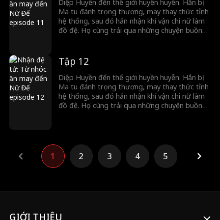
Diệp Huyền đến thế giới huyền huyễn. Hắn bị
Ma tu đánh trọng thương, may thay thức tỉnh
hệ thống, sau đó hắn nhận khí vận chi nữ làm
đồ đệ. Họ cùng trải qua những chuyện buồn
cười. Khi đại nạn ập đến, Thiên Ma Tông gây
loạn, kẻ thù của đồ đệ tìm đến, hắn dẫn đồ đệ
đáp trả, vang danh đại lục.
Tập 12
Diệp Huyền đến thế giới huyền huyễn. Hắn bị
Ma tu đánh trọng thương, may thay thức tỉnh
hệ thống, sau đó hắn nhận khí vận chi nữ làm
đồ đệ. Họ cùng trải qua những chuyện buồn
cười. Khi đại nạn ập đến, Thiên Ma Tông gây
loạn, kẻ thù của đồ đệ tìm đến, hắn dẫn đồ đệ
đáp trả, vang danh đại lục.
1
2
3
4
5
GIỚI THIỆU