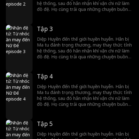
hệ thống, sau đó hắn nhận khí vận chi nữ làm
đồ đệ. Họ cùng trải qua những chuyện buồn
cười. Khi đại nạn ập đến, Thiên Ma Tông gây
loạn, kẻ thù của đồ đệ tìm đến, hắn dẫn đồ đệ
đáp trả, vang danh đại lục.
Tập 3
Diệp Huyền đến thế giới huyền huyễn. Hắn bị
Ma tu đánh trọng thương, may thay thức tỉnh
hệ thống, sau đó hắn nhận khí vận chi nữ làm
đồ đệ. Họ cùng trải qua những chuyện buồn
cười. Khi đại nạn ập đến, Thiên Ma Tông gây
loạn, kẻ thù của đồ đệ tìm đến, hắn dẫn đồ đệ
đáp trả, vang danh đại lục.
Tập 4
Diệp Huyền đến thế giới huyền huyễn. Hắn bị
Ma tu đánh trọng thương, may thay thức tỉnh
hệ thống, sau đó hắn nhận khí vận chi nữ làm
đồ đệ. Họ cùng trải qua những chuyện buồn
cười. Khi đại nạn ập đến, Thiên Ma Tông gây
loạn, kẻ thù của đồ đệ tìm đến, hắn dẫn đồ đệ
đáp trả, vang danh đại lục.
Tập 5
Diệp Huyền đến thế giới huyền huyễn. Hắn bị