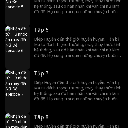
Ma tu đánh trọng thương, may thay thức tỉnh
hệ thống, sau đó hắn nhận khí vận chi nữ làm
đồ đệ. Họ cùng trải qua những chuyện buồn
cười. Khi đại nạn ập đến, Thiên Ma Tông gây
loạn, kẻ thù của đồ đệ tìm đến, hắn dẫn đồ đệ
đáp trả, vang danh đại lục.
Tập 6
Diệp Huyền đến thế giới huyền huyễn. Hắn bị
Ma tu đánh trọng thương, may thay thức tỉnh
hệ thống, sau đó hắn nhận khí vận chi nữ làm
đồ đệ. Họ cùng trải qua những chuyện buồn
cười. Khi đại nạn ập đến, Thiên Ma Tông gây
loạn, kẻ thù của đồ đệ tìm đến, hắn dẫn đồ đệ
đáp trả, vang danh đại lục.
Tập 7
Diệp Huyền đến thế giới huyền huyễn. Hắn bị
Ma tu đánh trọng thương, may thay thức tỉnh
hệ thống, sau đó hắn nhận khí vận chi nữ làm
đồ đệ. Họ cùng trải qua những chuyện buồn
cười. Khi đại nạn ập đến, Thiên Ma Tông gây
loạn, kẻ thù của đồ đệ tìm đến, hắn dẫn đồ đệ
đáp trả, vang danh đại lục.
Tập 8
Diệp Huyền đến thế giới huyền huyễn. Hắn bị