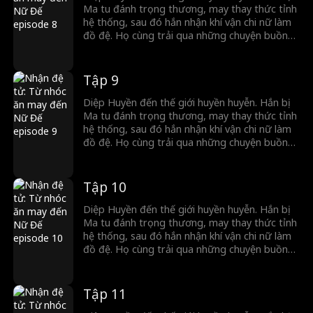
Ma tu đánh trọng thương, may thay thức tỉnh
hệ thống, sau đó hắn nhận khí vận chi nữ làm
đồ đệ. Họ cùng trải qua những chuyện buồn
cười. Khi đại nạn ập đến, Thiên Ma Tông gây
loạn, kẻ thù của đồ đệ tìm đến, hắn dẫn đồ đệ
đáp trả, vang danh đại lục.
Tập 9
Diệp Huyền đến thế giới huyền huyễn. Hắn bị
Ma tu đánh trọng thương, may thay thức tỉnh
hệ thống, sau đó hắn nhận khí vận chi nữ làm
đồ đệ. Họ cùng trải qua những chuyện buồn
cười. Khi đại nạn ập đến, Thiên Ma Tông gây
loạn, kẻ thù của đồ đệ tìm đến, hắn dẫn đồ đệ
đáp trả, vang danh đại lục.
Tập 10
Diệp Huyền đến thế giới huyền huyễn. Hắn bị
Ma tu đánh trọng thương, may thay thức tỉnh
hệ thống, sau đó hắn nhận khí vận chi nữ làm
đồ đệ. Họ cùng trải qua những chuyện buồn
cười. Khi đại nạn ập đến, Thiên Ma Tông gây
loạn, kẻ thù của đồ đệ tìm đến, hắn dẫn đồ đệ
đáp trả, vang danh đại lục.
Tập 11