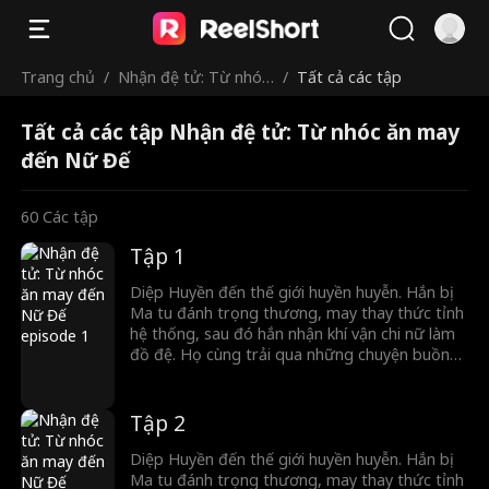
Trang chủ
/
Nhận đệ tử: Từ nhóc
/
Tất cả các tập
ăn may đến Nữ Đế
Tất cả các tập Nhận đệ tử: Từ nhóc ăn may
đến Nữ Đế
60
Các tập
Tập 1
Diệp Huyền đến thế giới huyền huyễn. Hắn bị
Ma tu đánh trọng thương, may thay thức tỉnh
hệ thống, sau đó hắn nhận khí vận chi nữ làm
đồ đệ. Họ cùng trải qua những chuyện buồn
cười. Khi đại nạn ập đến, Thiên Ma Tông gây
loạn, kẻ thù của đồ đệ tìm đến, hắn dẫn đồ đệ
đáp trả, vang danh đại lục.
Tập 2
Diệp Huyền đến thế giới huyền huyễn. Hắn bị
Ma tu đánh trọng thương, may thay thức tỉnh