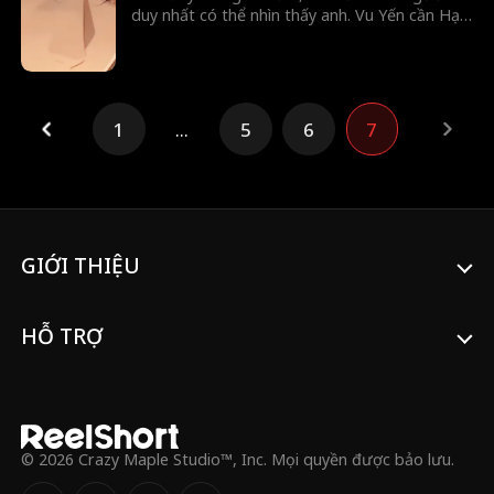
duy nhất có thể nhìn thấy anh. Vu Yến cần Hạ
Ly giúp hóa giải lời nguyền bằng cách dùng
ngọc khuê tế lễ. Trong hành trình tìm cách hóa
giải lời nguyền, Hạ Ly dần dần nảy sinh tình
cảm với anh. Họ cùng trải qua muôn trùng khó
khăn, cuối cùng tình yêu và sự chờ đợi đã vượt
1
...
5
6
7
qua thời gian đưa hai người về bên nhau.
GIỚI THIỆU
HỖ TRỢ
© 2026 Crazy Maple Studio™, Inc. Mọi quyền được bảo lưu.