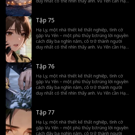
duy nhất có thể nhìn thấy anh. Vu Yến cần Hạ
Ly giúp hóa giải lời nguyền bằng cách dùng
ngọc khuê tế lễ. Trong hành trình tìm cách hóa
giải lời nguyền, Hạ Ly dần dần nảy sinh tình
Tập 75
cảm với anh. Họ cùng trải qua muôn trùng khó
khăn, cuối cùng tình yêu và sự chờ đợi đã vượt
Hạ Ly, một nhà thiết kế thất nghiệp, tình cờ
qua thời gian đưa hai người về bên nhau.
gặp Vu Yến – một phù thủy bị trúng lời nguyền
cách đây ba nghìn năm, cô trở thành người
duy nhất có thể nhìn thấy anh. Vu Yến cần Hạ
Ly giúp hóa giải lời nguyền bằng cách dùng
ngọc khuê tế lễ. Trong hành trình tìm cách hóa
giải lời nguyền, Hạ Ly dần dần nảy sinh tình
Tập 76
cảm với anh. Họ cùng trải qua muôn trùng khó
khăn, cuối cùng tình yêu và sự chờ đợi đã vượt
Hạ Ly, một nhà thiết kế thất nghiệp, tình cờ
qua thời gian đưa hai người về bên nhau.
gặp Vu Yến – một phù thủy bị trúng lời nguyền
cách đây ba nghìn năm, cô trở thành người
duy nhất có thể nhìn thấy anh. Vu Yến cần Hạ
Ly giúp hóa giải lời nguyền bằng cách dùng
ngọc khuê tế lễ. Trong hành trình tìm cách hóa
giải lời nguyền, Hạ Ly dần dần nảy sinh tình
Tập 77
cảm với anh. Họ cùng trải qua muôn trùng khó
khăn, cuối cùng tình yêu và sự chờ đợi đã vượt
Hạ Ly, một nhà thiết kế thất nghiệp, tình cờ
qua thời gian đưa hai người về bên nhau.
gặp Vu Yến – một phù thủy bị trúng lời nguyền
cách đây ba nghìn năm, cô trở thành người