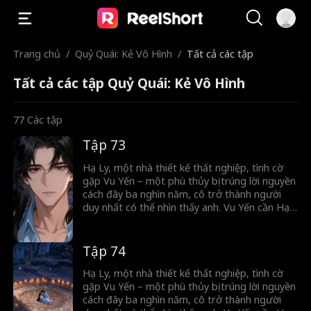
Trang chủ
/
Quỷ Quái: Kẻ Vô Hình
/
Tất cả các tập
Tất cả các tập Quỷ Quái: Kẻ Vô Hình
77
Các tập
Tập 73
Hạ Ly, một nhà thiết kế thất nghiệp, tình cờ
gặp Vu Yến – một phù thủy bị trúng lời nguyền
cách đây ba nghìn năm, cô trở thành người
duy nhất có thể nhìn thấy anh. Vu Yến cần Hạ
Ly giúp hóa giải lời nguyền bằng cách dùng
ngọc khuê tế lễ. Trong hành trình tìm cách hóa
giải lời nguyền, Hạ Ly dần dần nảy sinh tình
Tập 74
cảm với anh. Họ cùng trải qua muôn trùng khó
khăn, cuối cùng tình yêu và sự chờ đợi đã vượt
Hạ Ly, một nhà thiết kế thất nghiệp, tình cờ
qua thời gian đưa hai người về bên nhau.
gặp Vu Yến – một phù thủy bị trúng lời nguyền
cách đây ba nghìn năm, cô trở thành người