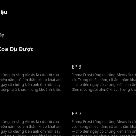
iệu
tập
Xoa Dịu Được
EP 3
từng tin rằng Alexis là cứu rỗi của
Emma Frost từng tin rằng Alexis là cứ
nhiều năm, cô âm thầm khao khát anh
cô. Trong nhiều năm, cô âm thầm kha
gày cô chứng kiến anh ôm hôn say
—cho đến ngày cô chứng kiến anh ô
ười phụ nữ khác. Trong khoảnh khắc
đắm một người phụ nữ khác. Trong kh
, sự sáng tỏ đã đến. Không nói một
đau lòng đó, sự sáng tỏ đã đến. Khôn
ác.
lời, cô rời đi. Nhưng số phận có kế hoạch khác.
p gỡ tình cờ đã đưa cô vào vòng tay
Một cuộc gặp gỡ tình cờ đã đưa cô và
udson—người thừa kế tỷ phú tàn
của Andy Hudson—người thừa kế tỷ 
EP 7
udson Group. Những gì bắt đầu như
nhẫn của Hudson Group. Những gì b
n nhân chóng vánh vì tiện lợi đã sớm
một cuộc hôn nhân chóng vánh vì tiện
từng tin rằng Alexis là cứu rỗi của
Emma Frost từng tin rằng Alexis là cứ
t đáng kinh ngạc: Anh đã chờ đợi
hé lộ một sự thật đáng kinh ngạc: Anh đã chờ đợi
nhiều năm, cô âm thầm khao khát anh
cô. Trong nhiều năm, cô âm thầm kha
 đây, Emma phải điều
cô suốt một thập kỷ. Giờ đây, Emma phải điều
gày cô chứng kiến anh ôm hôn say
—cho đến ngày cô chứng kiến anh ô
hế giới quyền lực và bí mật, nơi
hướng một thế giới quyền lực và bí mậ