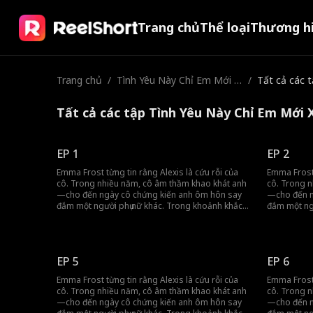
Trang chủ
Thể loại
Thương h
Trang chủ
/
Tình Yêu Này Chỉ Em Mới X
/
Tất cả các 
oa Dịu Được
Tất cả các tập Tình Yêu Này Chỉ Em Mới 
EP 1
EP 2
Emma Frost từng tin rằng Alexis là cứu rỗi của
Emma Frost 
cô. Trong nhiều năm, cô âm thầm khao khát anh
cô. Trong 
—cho đến ngày cô chứng kiến anh ôm hôn say
—cho đến n
đắm một người phụ nữ khác. Trong khoảnh khắc
đắm một ng
đau lòng đó, sự sáng tỏ đã đến. Không nói một
đau lòng đó
lời, cô rời đi. Nhưng số phận có kế hoạch khác.
lời, cô rời đi. Nhưng số phận có kế hoạch kh
Một cuộc gặp gỡ tình cờ đã đưa cô vào vòng tay
Một cuộc gặ
của Andy Hudson—người thừa kế tỷ phú tàn
của Andy H
EP 5
EP 6
nhẫn của Hudson Group. Những gì bắt đầu như
nhẫn của H
một cuộc hôn nhân chóng vánh vì tiện lợi đã sớm
một cuộc hô
Emma Frost từng tin rằng Alexis là cứu rỗi của
Emma Frost 
hé lộ một sự thật đáng kinh ngạc: Anh đã chờ đợi
hé lộ một sự thậ
cô. Trong nhiều năm, cô âm thầm khao khát anh
cô. Trong 
cô suốt một thập kỷ. Giờ đây, Emma phải điều
cô suốt một thập kỷ. Giờ
—cho đến ngày cô chứng kiến anh ôm hôn say
—cho đến n
hướng một thế giới quyền lực và bí mật, nơi
hướng một t