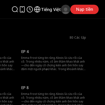
Nạp tiền
Tiếng Việt
80
Các tập
EP 4
u rỗi của
Emma Frost từng tin rằng Alexis là cứu rỗi của
o khát anh
cô. Trong nhiều năm, cô âm thầm khao khát anh
m hôn say
—cho đến ngày cô chứng kiến anh ôm hôn say
oảnh khắc
đắm một người phụ nữ khác. Trong khoảnh khắc
g nói một
đau lòng đó, sự sáng tỏ đã đến. Không nói một
lời, cô rời đi. Nhưng số phận có kế hoạch khác.
o vòng tay
Một cuộc gặp gỡ tình cờ đã đưa cô vào vòng tay
phú tàn
của Andy Hudson—người thừa kế tỷ phú tàn
EP 8
ắt đầu như
nhẫn của Hudson Group. Những gì bắt đầu như
 lợi đã sớm
một cuộc hôn nhân chóng vánh vì tiện lợi đã sớm
u rỗi của
Emma Frost từng tin rằng Alexis là cứu rỗi của
hé lộ một sự thật đáng kinh ngạc: Anh đã chờ đợi
o khát anh
cô. Trong nhiều năm, cô âm thầm khao khát anh
cô suốt một thập kỷ. Giờ đây, Emma phải điều
m hôn say
—cho đến ngày cô chứng kiến anh ôm hôn say
t, nơi
hướng một thế giới quyền lực và bí mật, nơi