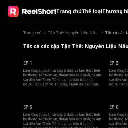
Trang chủ
Thể loại
Thương h
Trang chủ
/
Tận Thế: Nguyên Liệu Nấu
/
Tất cả các 
Ăn Của Tôi Toàn Quỷ Quái
Cấp S
Tất cả các tập Tận Thế: Nguyên Liệu Nấ
EP 1
EP 2
Lâm Khuyết bị căn cứ cấp S đuổi và làm thức tỉnh
Lâm Khuyết 
hệ thống. Mở tiệm ăn, thuần hóa quỷ quái, từ âm
hệ thống. M
sai đến Âm Thiên Tử, thu phục đầu trâu mặt
sai đến Âm 
ngựa, Hắc Bạch Vô Thường, Mạnh Bà. Cứu căn
ngựa, Hắc 
cứ bằng bữa ăn, kiếm tiền bằng táo, gột rửa mối
cứ bằng bữa
nhục. Lâm Khuyết không cần sống, chỉ cần tiền,
nhục. Lâm K
sướng là nhất!
sướng là nh
EP 5
EP 6
Lâm Khuyết bị căn cứ cấp S đuổi và làm thức tỉnh
Lâm Khuyết 
hệ thống. Mở tiệm ăn, thuần hóa quỷ quái, từ âm
hệ thống. M
sai đến Âm Thiên Tử, thu phục đầu trâu mặt
sai đến Âm 