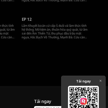
. Cứu căn
ngựa, Hắc Bạch Vô Thường, Mạnh Bà. Cứu căn
gột rửa mối
cứ bằng bữa ăn, kiếm tiền bằng táo, gột rửa mối
 cần tiền,
nhục. Lâm Khuyết không cần sống, chỉ cần tiền,
sướng là nhất!
EP 12
m thức tỉnh
Lâm Khuyết bị căn cứ cấp S đuổi và làm thức tỉnh
quái, từ âm
hệ thống. Mở tiệm ăn, thuần hóa quỷ quái, từ âm
âu mặt
sai đến Âm Thiên Tử, thu phục đầu trâu mặt
. Cứu căn
ngựa, Hắc Bạch Vô Thường, Mạnh Bà. Cứu căn
gột rửa mối
cứ bằng bữa ăn, kiếm tiền bằng táo, gột rửa mối
 cần tiền,
nhục. Lâm Khuyết không cần sống, chỉ cần tiền,
sướng là nhất!
Tải ngay
Tải ngay