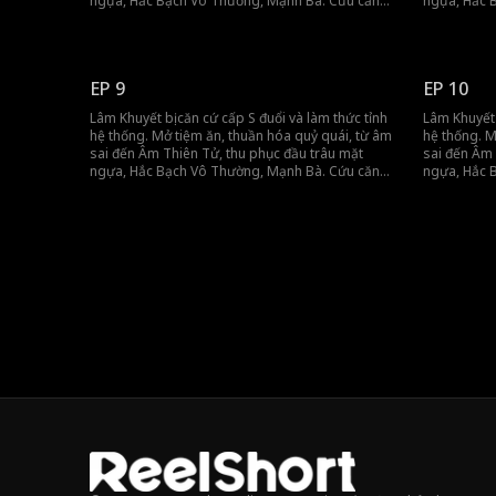
ngựa, Hắc Bạch Vô Thường, Mạnh Bà. Cứu căn
ngựa, Hắc 
cứ bằng bữa ăn, kiếm tiền bằng táo, gột rửa mối
cứ bằng bữa
nhục. Lâm Khuyết không cần sống, chỉ cần tiền,
nhục. Lâm K
sướng là nhất!
sướng là nh
EP 9
EP 10
Lâm Khuyết bị căn cứ cấp S đuổi và làm thức tỉnh
Lâm Khuyết 
hệ thống. Mở tiệm ăn, thuần hóa quỷ quái, từ âm
hệ thống. M
sai đến Âm Thiên Tử, thu phục đầu trâu mặt
sai đến Âm 
ngựa, Hắc Bạch Vô Thường, Mạnh Bà. Cứu căn
ngựa, Hắc 
cứ bằng bữa ăn, kiếm tiền bằng táo, gột rửa mối
cứ bằng bữa
nhục. Lâm Khuyết không cần sống, chỉ cần tiền,
nhục. Lâm K
sướng là nhất!
sướng là nh