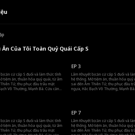
iệu
tập
u Ăn Của Tôi Toàn Quỷ Quái Cấp S
EP 3
bị căn cứ cấp S đuổi và làm thức tỉnh
Lâm Khuyết bị căn cứ cấp S đuổi và là
ở tiệm ăn, thuần hóa quỷ quái, từ âm
hệ thống. Mở tiệm ăn, thuần hóa quỷ 
Thiên Tử, thu phục đầu trâu mặt
sai đến Âm Thiên Tử, thu phục đầu tr
Bạch Vô Thường, Mạnh Bà. Cứu căn
ngựa, Hắc Bạch Vô Thường, Mạnh Bà
 ăn, kiếm tiền bằng táo, gột rửa mối
cứ bằng bữa ăn, kiếm tiền bằng táo, 
huyết không cần sống, chỉ cần tiền,
nhục. Lâm Khuyết không cần sống, chỉ
ất!
sướng là nhất!
EP 7
bị căn cứ cấp S đuổi và làm thức tỉnh
Lâm Khuyết bị căn cứ cấp S đuổi và là
ở tiệm ăn, thuần hóa quỷ quái, từ âm
hệ thống. Mở tiệm ăn, thuần hóa quỷ 
Thiên Tử, thu phục đầu trâu mặt
sai đến Âm Thiên Tử, thu phục đầu tr