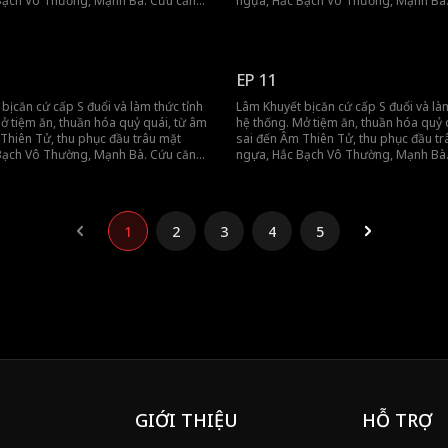
Bạch Vô Thường, Mạnh Bà. Cứu căn
ngựa, Hắc Bạch Vô Thường, Mạnh Bà
 ăn, kiếm tiền bằng táo, gột rửa mối
cứ bằng bữa ăn, kiếm tiền bằng táo, 
huyết không cần sống, chỉ cần tiền,
nhục. Lâm Khuyết không cần sống, chỉ
ất!
sướng là nhất!
EP 11
bị căn cứ cấp S đuổi và làm thức tỉnh
Lâm Khuyết bị căn cứ cấp S đuổi và là
ở tiệm ăn, thuần hóa quỷ quái, từ âm
hệ thống. Mở tiệm ăn, thuần hóa quỷ 
Thiên Tử, thu phục đầu trâu mặt
sai đến Âm Thiên Tử, thu phục đầu tr
Bạch Vô Thường, Mạnh Bà. Cứu căn
ngựa, Hắc Bạch Vô Thường, Mạnh Bà
 ăn, kiếm tiền bằng táo, gột rửa mối
cứ bằng bữa ăn, kiếm tiền bằng táo, 
huyết không cần sống, chỉ cần tiền,
nhục. Lâm Khuyết không cần sống, chỉ
ất!
sướng là nhất!
1
2
3
4
5
GIỚI THIỆU
HỖ TRỢ