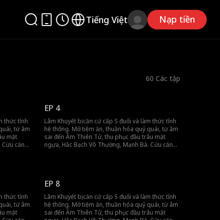
Nạp tiền
Tiếng Việt
60
Các tập
EP 4
m thức tỉnh
Lâm Khuyết bị căn cứ cấp S đuổi và làm thức tỉnh
quái, từ âm
hệ thống. Mở tiệm ăn, thuần hóa quỷ quái, từ âm
âu mặt
sai đến Âm Thiên Tử, thu phục đầu trâu mặt
. Cứu căn
ngựa, Hắc Bạch Vô Thường, Mạnh Bà. Cứu căn
gột rửa mối
cứ bằng bữa ăn, kiếm tiền bằng táo, gột rửa mối
 cần tiền,
nhục. Lâm Khuyết không cần sống, chỉ cần tiền,
sướng là nhất!
EP 8
m thức tỉnh
Lâm Khuyết bị căn cứ cấp S đuổi và làm thức tỉnh
quái, từ âm
hệ thống. Mở tiệm ăn, thuần hóa quỷ quái, từ âm
âu mặt
sai đến Âm Thiên Tử, thu phục đầu trâu mặt