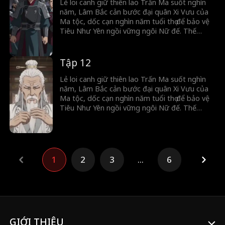
Lẻ loi canh giữ thiên lao Trấn Ma suốt nghìn
năm, Lâm Bắc cản bước đại quân Xi Vưu của
Ma tộc, dốc cạn nghìn năm tuổi thọ để bảo vệ
Tiêu Như Yên ngồi vững ngôi Nữ đế. Thế
nhưng, cô ta vô ơn lại lấy oán báo ơn, chẳng
những tước đoạt chức Trấn Quốc đại tướng
quân, mà còn giáng hắn làm dân thường.
Tập 12
Lẻ loi canh giữ thiên lao Trấn Ma suốt nghìn
năm, Lâm Bắc cản bước đại quân Xi Vưu của
Ma tộc, dốc cạn nghìn năm tuổi thọ để bảo vệ
Tiêu Như Yên ngồi vững ngôi Nữ đế. Thế
nhưng, cô ta vô ơn lại lấy oán báo ơn, chẳng
những tước đoạt chức Trấn Quốc đại tướng
quân, mà còn giáng hắn làm dân thường.
1
2
3
...
6
GIỚI THIỆU