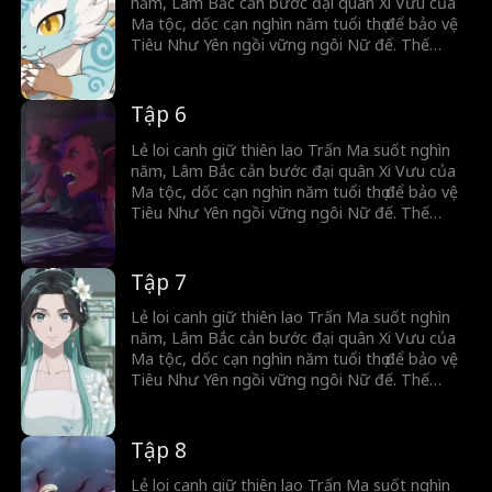
năm, Lâm Bắc cản bước đại quân Xi Vưu của
Ma tộc, dốc cạn nghìn năm tuổi thọ để bảo vệ
Tiêu Như Yên ngồi vững ngôi Nữ đế. Thế
nhưng, cô ta vô ơn lại lấy oán báo ơn, chẳng
những tước đoạt chức Trấn Quốc đại tướng
quân, mà còn giáng hắn làm dân thường.
Tập 6
Lẻ loi canh giữ thiên lao Trấn Ma suốt nghìn
năm, Lâm Bắc cản bước đại quân Xi Vưu của
Ma tộc, dốc cạn nghìn năm tuổi thọ để bảo vệ
Tiêu Như Yên ngồi vững ngôi Nữ đế. Thế
nhưng, cô ta vô ơn lại lấy oán báo ơn, chẳng
những tước đoạt chức Trấn Quốc đại tướng
quân, mà còn giáng hắn làm dân thường.
Tập 7
Lẻ loi canh giữ thiên lao Trấn Ma suốt nghìn
năm, Lâm Bắc cản bước đại quân Xi Vưu của
Ma tộc, dốc cạn nghìn năm tuổi thọ để bảo vệ
Tiêu Như Yên ngồi vững ngôi Nữ đế. Thế
nhưng, cô ta vô ơn lại lấy oán báo ơn, chẳng
những tước đoạt chức Trấn Quốc đại tướng
quân, mà còn giáng hắn làm dân thường.
Tập 8
Lẻ loi canh giữ thiên lao Trấn Ma suốt nghìn