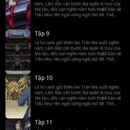
năm, Lâm Bắc cản bước đại quân Xi Vưu của
Ma tộc, dốc cạn nghìn năm tuổi thọ để bảo vệ
Tiêu Như Yên ngồi vững ngôi Nữ đế. Thế
nhưng, cô ta vô ơn lại lấy oán báo ơn, chẳng
những tước đoạt chức Trấn Quốc đại tướng
quân, mà còn giáng hắn làm dân thường.
Tập 9
Lẻ loi canh giữ thiên lao Trấn Ma suốt nghìn
năm, Lâm Bắc cản bước đại quân Xi Vưu của
Ma tộc, dốc cạn nghìn năm tuổi thọ để bảo vệ
Tiêu Như Yên ngồi vững ngôi Nữ đế. Thế
nhưng, cô ta vô ơn lại lấy oán báo ơn, chẳng
những tước đoạt chức Trấn Quốc đại tướng
quân, mà còn giáng hắn làm dân thường.
Tập 10
Lẻ loi canh giữ thiên lao Trấn Ma suốt nghìn
năm, Lâm Bắc cản bước đại quân Xi Vưu của
Ma tộc, dốc cạn nghìn năm tuổi thọ để bảo vệ
Tiêu Như Yên ngồi vững ngôi Nữ đế. Thế
nhưng, cô ta vô ơn lại lấy oán báo ơn, chẳng
những tước đoạt chức Trấn Quốc đại tướng
quân, mà còn giáng hắn làm dân thường.
Tập 11