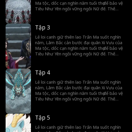
Ma tộc, dốc cạn nghìn năm tuổi thọ để bảo vệ
Tiêu Như Yên ngồi vững ngôi Nữ đế. Thế
nhưng, cô ta vô ơn lại lấy oán báo ơn, chẳng
những tước đoạt chức Trấn Quốc đại tướng
quân, mà còn giáng hắn làm dân thường.
Tập 3
Lẻ loi canh giữ thiên lao Trấn Ma suốt nghìn
năm, Lâm Bắc cản bước đại quân Xi Vưu của
Ma tộc, dốc cạn nghìn năm tuổi thọ để bảo vệ
Tiêu Như Yên ngồi vững ngôi Nữ đế. Thế
nhưng, cô ta vô ơn lại lấy oán báo ơn, chẳng
những tước đoạt chức Trấn Quốc đại tướng
quân, mà còn giáng hắn làm dân thường.
Tập 4
Lẻ loi canh giữ thiên lao Trấn Ma suốt nghìn
năm, Lâm Bắc cản bước đại quân Xi Vưu của
Ma tộc, dốc cạn nghìn năm tuổi thọ để bảo vệ
Tiêu Như Yên ngồi vững ngôi Nữ đế. Thế
nhưng, cô ta vô ơn lại lấy oán báo ơn, chẳng
những tước đoạt chức Trấn Quốc đại tướng
quân, mà còn giáng hắn làm dân thường.
Tập 5
Lẻ loi canh giữ thiên lao Trấn Ma suốt nghìn