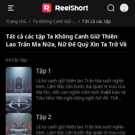
Trang chủ
/
Ta Không Canh Giữ T
/
Tất cả các tập
hiên Lao Trấn Ma Nữ
Tất cả các tập Ta Không Canh Giữ Thiên
a, Nữ Đế Quỳ Xin Ta
Lao Trấn Ma Nữa, Nữ Đế Quỳ Xin Ta Trở Về
Trở Về
64
Các tập
Tập 1
Lẻ loi canh giữ thiên lao Trấn Ma suốt nghìn
năm, Lâm Bắc cản bước đại quân Xi Vưu của
Ma tộc, dốc cạn nghìn năm tuổi thọ để bảo vệ
Tiêu Như Yên ngồi vững ngôi Nữ đế. Thế
nhưng, cô ta vô ơn lại lấy oán báo ơn, chẳng
những tước đoạt chức Trấn Quốc đại tướng
quân, mà còn giáng hắn làm dân thường.
Tập 2
Lẻ loi canh giữ thiên lao Trấn Ma suốt nghìn
năm, Lâm Bắc cản bước đại quân Xi Vưu của