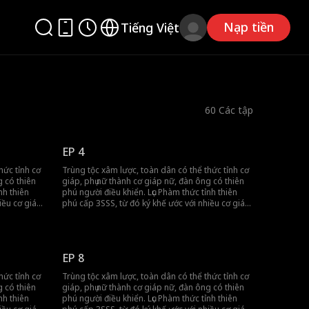
Nạp tiền
Tiếng Việt
60
Các tập
EP 4
hức tỉnh cơ
Trùng tộc xâm lược, toàn dân có thể thức tỉnh cơ
g có thiên
giáp, phụ nữ thành cơ giáp nữ, đàn ông có thiên
nh thiên
phú người điều khiển. Lục Phàm thức tỉnh thiên
iều cơ giáp
phú cấp 3SSS, từ đó ký khế ước với nhiều cơ giáp
nữ cấp 3SSS, quét sạch trùng tộc!
EP 8
hức tỉnh cơ
Trùng tộc xâm lược, toàn dân có thể thức tỉnh cơ
g có thiên
giáp, phụ nữ thành cơ giáp nữ, đàn ông có thiên
nh thiên
phú người điều khiển. Lục Phàm thức tỉnh thiên