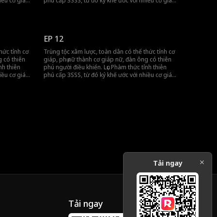
iều cơ giáp
phú cấp 3SSS, từ đó ký khế ước với nhiều cơ giáp
nữ cấp 3SSS, quét sạch trùng tộc!
EP 12
hức tỉnh cơ
Trùng tộc xâm lược, toàn dân có thể thức tỉnh cơ
g có thiên
giáp, phụ nữ thành cơ giáp nữ, đàn ông có thiên
nh thiên
phú người điều khiển. Lục Phàm thức tỉnh thiên
iều cơ giáp
phú cấp 3SSS, từ đó ký khế ước với nhiều cơ giáp
nữ cấp 3SSS, quét sạch trùng tộc!
Tải ngay
Tải ngay