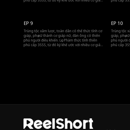
phú cấp 3SSS, từ đó ký khế ước với nhiều cơ giáp
phú cấp 3SS
nữ cấp 3SSS, quét sạch trùng tộc!
nữ cấp 3SSS
EP 9
EP 10
Trùng tộc xâm lược, toàn dân có thể thức tỉnh cơ
Trùng tộc x
giáp, phụ nữ thành cơ giáp nữ, đàn ông có thiên
giáp, phụ n
phú người điều khiển. Lục Phàm thức tỉnh thiên
phú người đ
phú cấp 3SSS, từ đó ký khế ước với nhiều cơ giáp
phú cấp 3SS
nữ cấp 3SSS, quét sạch trùng tộc!
nữ cấp 3SSS