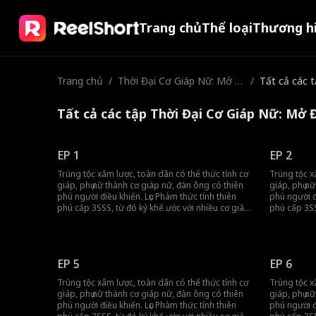
Trang chủ
Thể loại
Thương h
Trang chủ
/
Thời Đại Cơ Giáp Nữ: Mở Đ
/
Tất cả các 
ầu Nhặt Được Hoa Khôi Cấ
p SSS
Tất cả các tập Thời Đại Cơ Giáp Nữ: Mở
EP 1
EP 2
Trùng tộc xâm lược, toàn dân có thể thức tỉnh cơ
Trùng tộc x
giáp, phụ nữ thành cơ giáp nữ, đàn ông có thiên
giáp, phụ n
phú người điều khiển. Lục Phàm thức tỉnh thiên
phú người đ
phú cấp 3SSS, từ đó ký khế ước với nhiều cơ giáp
phú cấp 3SS
nữ cấp 3SSS, quét sạch trùng tộc!
nữ cấp 3SSS
EP 5
EP 6
Trùng tộc xâm lược, toàn dân có thể thức tỉnh cơ
Trùng tộc x
giáp, phụ nữ thành cơ giáp nữ, đàn ông có thiên
giáp, phụ n
phú người điều khiển. Lục Phàm thức tỉnh thiên
phú người đ