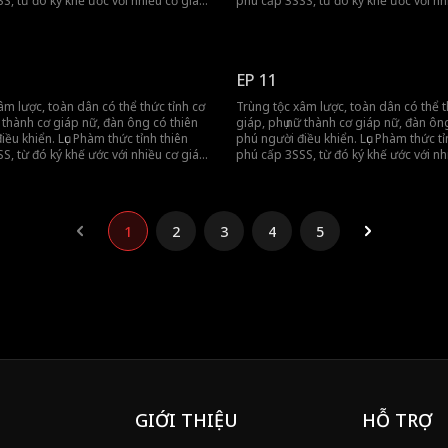
S, từ đó ký khế ước với nhiều cơ giáp
phú cấp 3SSS, từ đó ký khế ước với nh
, quét sạch trùng tộc!
nữ cấp 3SSS, quét sạch trùng tộc!
EP 11
âm lược, toàn dân có thể thức tỉnh cơ
Trùng tộc xâm lược, toàn dân có thể t
ữ thành cơ giáp nữ, đàn ông có thiên
giáp, phụ nữ thành cơ giáp nữ, đàn ôn
iều khiển. Lục Phàm thức tỉnh thiên
phú người điều khiển. Lục Phàm thức tỉ
S, từ đó ký khế ước với nhiều cơ giáp
phú cấp 3SSS, từ đó ký khế ước với nh
, quét sạch trùng tộc!
nữ cấp 3SSS, quét sạch trùng tộc!
1
2
3
4
5
GIỚI THIỆU
HỖ TRỢ