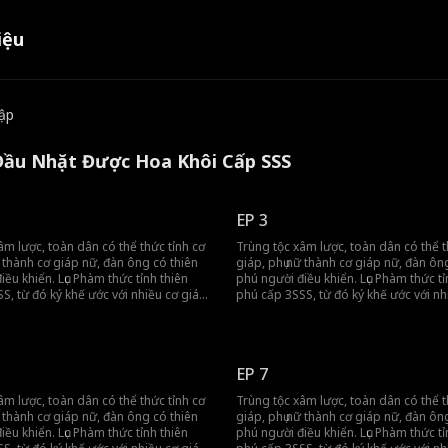
iệu
tập
 Đầu Nhặt Được Hoa Khôi Cấp SSS
EP 3
âm lược, toàn dân có thể thức tỉnh cơ
Trùng tộc xâm lược, toàn dân có thể t
ữ thành cơ giáp nữ, đàn ông có thiên
giáp, phụ nữ thành cơ giáp nữ, đàn ôn
iều khiển. Lục Phàm thức tỉnh thiên
phú người điều khiển. Lục Phàm thức tỉ
S, từ đó ký khế ước với nhiều cơ giáp
phú cấp 3SSS, từ đó ký khế ước với nh
, quét sạch trùng tộc!
nữ cấp 3SSS, quét sạch trùng tộc!
EP 7
âm lược, toàn dân có thể thức tỉnh cơ
Trùng tộc xâm lược, toàn dân có thể t
ữ thành cơ giáp nữ, đàn ông có thiên
giáp, phụ nữ thành cơ giáp nữ, đàn ôn
iều khiển. Lục Phàm thức tỉnh thiên
phú người điều khiển. Lục Phàm thức tỉ