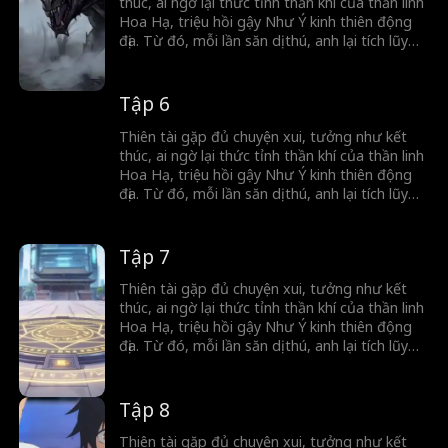
thúc, ai ngờ lại thức tỉnh thần khí của thần linh
Hoa Hạ, triệu hồi gậy Như Ý kinh thiên động
địa. Từ đó, mỗi lần săn dị thú, anh lại tích lũy
sức mạnh, mở khóa thần binh, càng đánh
càng mạnh, hành trình trở thành thần của anh
chính thức bắt đầu.
Tập 6
Thiên tài gặp đủ chuyện xui, tưởng như kết
thúc, ai ngờ lại thức tỉnh thần khí của thần linh
Hoa Hạ, triệu hồi gậy Như Ý kinh thiên động
địa. Từ đó, mỗi lần săn dị thú, anh lại tích lũy
sức mạnh, mở khóa thần binh, càng đánh
càng mạnh, hành trình trở thành thần của anh
chính thức bắt đầu.
Tập 7
Thiên tài gặp đủ chuyện xui, tưởng như kết
thúc, ai ngờ lại thức tỉnh thần khí của thần linh
Hoa Hạ, triệu hồi gậy Như Ý kinh thiên động
địa. Từ đó, mỗi lần săn dị thú, anh lại tích lũy
sức mạnh, mở khóa thần binh, càng đánh
càng mạnh, hành trình trở thành thần của anh
chính thức bắt đầu.
Tập 8
Thiên tài gặp đủ chuyện xui, tưởng như kết