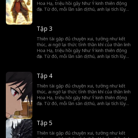
Hoa Hạ, triệu hồi gậy Như Ý kinh thiên động
địa. Từ đó, mỗi lần săn dị thú, anh lại tích lũy
sức mạnh, mở khóa thần binh, càng đánh
càng mạnh, hành trình trở thành thần của anh
chính thức bắt đầu.
Tập 3
Thiên tài gặp đủ chuyện xui, tưởng như kết
thúc, ai ngờ lại thức tỉnh thần khí của thần linh
Hoa Hạ, triệu hồi gậy Như Ý kinh thiên động
địa. Từ đó, mỗi lần săn dị thú, anh lại tích lũy
sức mạnh, mở khóa thần binh, càng đánh
càng mạnh, hành trình trở thành thần của anh
chính thức bắt đầu.
Tập 4
Thiên tài gặp đủ chuyện xui, tưởng như kết
thúc, ai ngờ lại thức tỉnh thần khí của thần linh
Hoa Hạ, triệu hồi gậy Như Ý kinh thiên động
địa. Từ đó, mỗi lần săn dị thú, anh lại tích lũy
sức mạnh, mở khóa thần binh, càng đánh
càng mạnh, hành trình trở thành thần của anh
chính thức bắt đầu.
Tập 5
Thiên tài gặp đủ chuyện xui, tưởng như kết