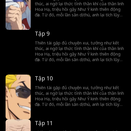
thúc, ai ngờ lại thức tỉnh thần khí của thần linh
Hoa Hạ, triệu hồi gậy Như Ý kinh thiên động
địa. Từ đó, mỗi lần săn dị thú, anh lại tích lũy
sức mạnh, mở khóa thần binh, càng đánh
càng mạnh, hành trình trở thành thần của anh
chính thức bắt đầu.
Tập 9
Thiên tài gặp đủ chuyện xui, tưởng như kết
thúc, ai ngờ lại thức tỉnh thần khí của thần linh
Hoa Hạ, triệu hồi gậy Như Ý kinh thiên động
địa. Từ đó, mỗi lần săn dị thú, anh lại tích lũy
sức mạnh, mở khóa thần binh, càng đánh
càng mạnh, hành trình trở thành thần của anh
chính thức bắt đầu.
Tập 10
Thiên tài gặp đủ chuyện xui, tưởng như kết
thúc, ai ngờ lại thức tỉnh thần khí của thần linh
Hoa Hạ, triệu hồi gậy Như Ý kinh thiên động
địa. Từ đó, mỗi lần săn dị thú, anh lại tích lũy
sức mạnh, mở khóa thần binh, càng đánh
càng mạnh, hành trình trở thành thần của anh
chính thức bắt đầu.
Tập 11