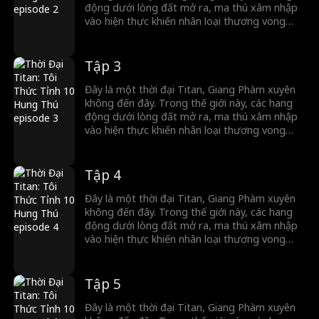
động dưới lòng đất mở ra, ma thú xâm nhập
vào hiện thực khiến nhân loại thương vong
nặng nề. Trong thời khắc nguy hiểm, con
người có thể thức tỉnh Titan để chống lại ma
thú. Thế nhưng, Giang Phàm lại thức tỉnh
Tập 3
Tháp Thập Hung, bên trong ẩn chứa 10 hung
thú cấp Thần. Hãy xem Giang Phàm làm thế
Đây là một thời đại Titan, Giang Phàm xuyên
nào tung hoành ngang dọc trong thời đại Titan.
không đến đây. Trong thế giới này, các hang
động dưới lòng đất mở ra, ma thú xâm nhập
vào hiện thực khiến nhân loại thương vong
nặng nề. Trong thời khắc nguy hiểm, con
người có thể thức tỉnh Titan để chống lại ma
thú. Thế nhưng, Giang Phàm lại thức tỉnh
Tập 4
Tháp Thập Hung, bên trong ẩn chứa 10 hung
thú cấp Thần. Hãy xem Giang Phàm làm thế
Đây là một thời đại Titan, Giang Phàm xuyên
nào tung hoành ngang dọc trong thời đại Titan.
không đến đây. Trong thế giới này, các hang
động dưới lòng đất mở ra, ma thú xâm nhập
vào hiện thực khiến nhân loại thương vong
nặng nề. Trong thời khắc nguy hiểm, con
người có thể thức tỉnh Titan để chống lại ma
thú. Thế nhưng, Giang Phàm lại thức tỉnh
Tập 5
Tháp Thập Hung, bên trong ẩn chứa 10 hung
thú cấp Thần. Hãy xem Giang Phàm làm thế
Đây là một thời đại Titan, Giang Phàm xuyên