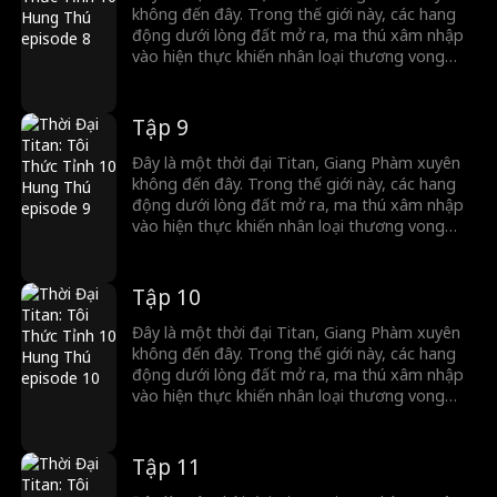
nào tung hoành ngang dọc trong thời đại Titan.
không đến đây. Trong thế giới này, các hang
động dưới lòng đất mở ra, ma thú xâm nhập
vào hiện thực khiến nhân loại thương vong
nặng nề. Trong thời khắc nguy hiểm, con
người có thể thức tỉnh Titan để chống lại ma
thú. Thế nhưng, Giang Phàm lại thức tỉnh
Tập 9
Tháp Thập Hung, bên trong ẩn chứa 10 hung
thú cấp Thần. Hãy xem Giang Phàm làm thế
Đây là một thời đại Titan, Giang Phàm xuyên
nào tung hoành ngang dọc trong thời đại Titan.
không đến đây. Trong thế giới này, các hang
động dưới lòng đất mở ra, ma thú xâm nhập
vào hiện thực khiến nhân loại thương vong
nặng nề. Trong thời khắc nguy hiểm, con
người có thể thức tỉnh Titan để chống lại ma
thú. Thế nhưng, Giang Phàm lại thức tỉnh
Tập 10
Tháp Thập Hung, bên trong ẩn chứa 10 hung
thú cấp Thần. Hãy xem Giang Phàm làm thế
Đây là một thời đại Titan, Giang Phàm xuyên
nào tung hoành ngang dọc trong thời đại Titan.
không đến đây. Trong thế giới này, các hang
động dưới lòng đất mở ra, ma thú xâm nhập
vào hiện thực khiến nhân loại thương vong
nặng nề. Trong thời khắc nguy hiểm, con
người có thể thức tỉnh Titan để chống lại ma
thú. Thế nhưng, Giang Phàm lại thức tỉnh
Tập 11
Tháp Thập Hung, bên trong ẩn chứa 10 hung