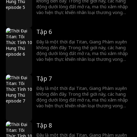
nào tung hoành ngang dọc trong thời đại Titan.
không đến đây. Trong thế giới này, các hang
động dưới lòng đất mở ra, ma thú xâm nhập
vào hiện thực khiến nhân loại thương vong
nặng nề. Trong thời khắc nguy hiểm, con
người có thể thức tỉnh Titan để chống lại ma
thú. Thế nhưng, Giang Phàm lại thức tỉnh
Tập 6
Tháp Thập Hung, bên trong ẩn chứa 10 hung
thú cấp Thần. Hãy xem Giang Phàm làm thế
Đây là một thời đại Titan, Giang Phàm xuyên
nào tung hoành ngang dọc trong thời đại Titan.
không đến đây. Trong thế giới này, các hang
động dưới lòng đất mở ra, ma thú xâm nhập
vào hiện thực khiến nhân loại thương vong
nặng nề. Trong thời khắc nguy hiểm, con
người có thể thức tỉnh Titan để chống lại ma
thú. Thế nhưng, Giang Phàm lại thức tỉnh
Tập 7
Tháp Thập Hung, bên trong ẩn chứa 10 hung
thú cấp Thần. Hãy xem Giang Phàm làm thế
Đây là một thời đại Titan, Giang Phàm xuyên
nào tung hoành ngang dọc trong thời đại Titan.
không đến đây. Trong thế giới này, các hang
động dưới lòng đất mở ra, ma thú xâm nhập
vào hiện thực khiến nhân loại thương vong
nặng nề. Trong thời khắc nguy hiểm, con
người có thể thức tỉnh Titan để chống lại ma
thú. Thế nhưng, Giang Phàm lại thức tỉnh
Tập 8
Tháp Thập Hung, bên trong ẩn chứa 10 hung
thú cấp Thần. Hãy xem Giang Phàm làm thế
Đây là một thời đại Titan, Giang Phàm xuyên