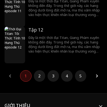
thú cấp Thần. Hãy xem Giang Phàm làm thế
Đây là một thời đại Titan, Giang Phàm xuyên
nào tung hoành ngang dọc trong thời đại Titan.
không đến đây. Trong thế giới này, các hang
động dưới lòng đất mở ra, ma thú xâm nhập
vào hiện thực khiến nhân loại thương vong
nặng nề. Trong thời khắc nguy hiểm, con
người có thể thức tỉnh Titan để chống lại ma
thú. Thế nhưng, Giang Phàm lại thức tỉnh
Tập 12
Tháp Thập Hung, bên trong ẩn chứa 10 hung
thú cấp Thần. Hãy xem Giang Phàm làm thế
Đây là một thời đại Titan, Giang Phàm xuyên
nào tung hoành ngang dọc trong thời đại Titan.
không đến đây. Trong thế giới này, các hang
động dưới lòng đất mở ra, ma thú xâm nhập
vào hiện thực khiến nhân loại thương vong
nặng nề. Trong thời khắc nguy hiểm, con
người có thể thức tỉnh Titan để chống lại ma
thú. Thế nhưng, Giang Phàm lại thức tỉnh
Tháp Thập Hung, bên trong ẩn chứa 10 hung
thú cấp Thần. Hãy xem Giang Phàm làm thế
1
2
3
4
5
nào tung hoành ngang dọc trong thời đại Titan.
GIỚI THIỆU