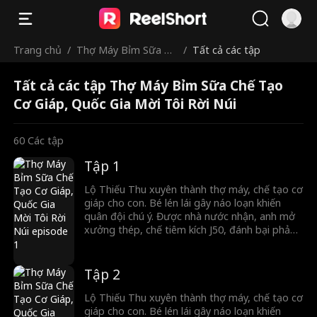
Trang chủ
/
Thợ Máy Bỉm Sữa Ch
/
Tất cả các tập
ế Tạo Cơ Giáp, Quốc
Tất cả các tập Thợ Máy Bỉm Sữa Chế Tạo
Gia Mời Tôi Rời Núi
Cơ Giáp, Quốc Gia Mời Tôi Rời Núi
60
Các tập
Tập 1
Lộ Thiếu Thu xuyên thành thợ máy, chế tạo cơ
giáp cho con. Bé lén lái gây náo loạn khiến
quân đội chú ý. Được nhà nước nhận, anh mở
xưởng thép, chế tiêm kích J50, đánh bại phản
diện, đập tan âm mưu và khiêu khích của nước
khác. Anh trở thành trụ cột quân đội, giúp nước
Hạ thành siêu cường quân sự.
Tập 2
Lộ Thiếu Thu xuyên thành thợ máy, chế tạo cơ
giáp cho con. Bé lén lái gây náo loạn khiến