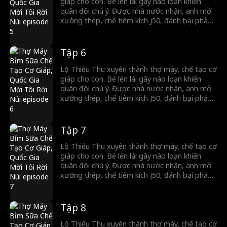
giáp cho con. Bé lén lái gây náo loạn khiến
quân đội chú ý. Được nhà nước nhận, anh mở
xưởng thép, chế tiêm kích J50, đánh bại phản
diện, đập tan âm mưu và khiêu khích của nước
khác. Anh trở thành trụ cột quân đội, giúp nước
Hạ thành siêu cường quân sự.
Tập 6
Lộ Thiếu Thu xuyên thành thợ máy, chế tạo cơ
giáp cho con. Bé lén lái gây náo loạn khiến
quân đội chú ý. Được nhà nước nhận, anh mở
xưởng thép, chế tiêm kích J50, đánh bại phản
diện, đập tan âm mưu và khiêu khích của nước
khác. Anh trở thành trụ cột quân đội, giúp nước
Hạ thành siêu cường quân sự.
Tập 7
Lộ Thiếu Thu xuyên thành thợ máy, chế tạo cơ
giáp cho con. Bé lén lái gây náo loạn khiến
quân đội chú ý. Được nhà nước nhận, anh mở
xưởng thép, chế tiêm kích J50, đánh bại phản
diện, đập tan âm mưu và khiêu khích của nước
khác. Anh trở thành trụ cột quân đội, giúp nước
Hạ thành siêu cường quân sự.
Tập 8
Lộ Thiếu Thu xuyên thành thợ máy, chế tạo cơ