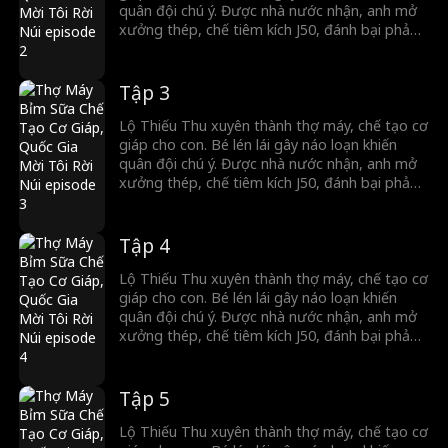
quân đội chú ý. Được nhà nước nhận, anh mở
xưởng thép, chế tiêm kích J50, đánh bại phản
diện, đập tan âm mưu và khiêu khích của nước
khác. Anh trở thành trụ cột quân đội, giúp nước
Hạ thành siêu cường quân sự.
Tập 3
Lộ Thiếu Thu xuyên thành thợ máy, chế tạo cơ
giáp cho con. Bé lén lái gây náo loạn khiến
quân đội chú ý. Được nhà nước nhận, anh mở
xưởng thép, chế tiêm kích J50, đánh bại phản
diện, đập tan âm mưu và khiêu khích của nước
khác. Anh trở thành trụ cột quân đội, giúp nước
Hạ thành siêu cường quân sự.
Tập 4
Lộ Thiếu Thu xuyên thành thợ máy, chế tạo cơ
giáp cho con. Bé lén lái gây náo loạn khiến
quân đội chú ý. Được nhà nước nhận, anh mở
xưởng thép, chế tiêm kích J50, đánh bại phản
diện, đập tan âm mưu và khiêu khích của nước
khác. Anh trở thành trụ cột quân đội, giúp nước
Hạ thành siêu cường quân sự.
Tập 5
Lộ Thiếu Thu xuyên thành thợ máy, chế tạo cơ