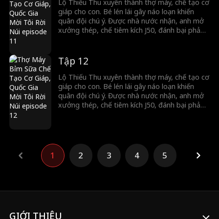
Lộ Thiếu Thu xuyên thành thợ máy, chế tạo cơ
giáp cho con. Bé lén lái gây náo loạn khiến
quân đội chú ý. Được nhà nước nhận, anh mở
xưởng thép, chế tiêm kích J50, đánh bại phản
diện, đập tan âm mưu và khiêu khích của nước
khác. Anh trở thành trụ cột quân đội, giúp nước
Hạ thành siêu cường quân sự.
Tập 12
Lộ Thiếu Thu xuyên thành thợ máy, chế tạo cơ
giáp cho con. Bé lén lái gây náo loạn khiến
quân đội chú ý. Được nhà nước nhận, anh mở
xưởng thép, chế tiêm kích J50, đánh bại phản
diện, đập tan âm mưu và khiêu khích của nước
khác. Anh trở thành trụ cột quân đội, giúp nước
Hạ thành siêu cường quân sự.
1
2
3
4
5
GIỚI THIỆU