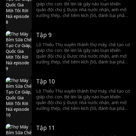
giáp cho con. Bé lén lái gây náo loạn khiến
quân đội chú ý. Được nhà nước nhận, anh mở
xưởng thép, chế tiêm kích J50, đánh bại phản
diện, đập tan âm mưu và khiêu khích của nước
khác. Anh trở thành trụ cột quân đội, giúp nước
Hạ thành siêu cường quân sự.
Tập 9
Lộ Thiếu Thu xuyên thành thợ máy, chế tạo cơ
giáp cho con. Bé lén lái gây náo loạn khiến
quân đội chú ý. Được nhà nước nhận, anh mở
xưởng thép, chế tiêm kích J50, đánh bại phản
diện, đập tan âm mưu và khiêu khích của nước
khác. Anh trở thành trụ cột quân đội, giúp nước
Hạ thành siêu cường quân sự.
Tập 10
Lộ Thiếu Thu xuyên thành thợ máy, chế tạo cơ
giáp cho con. Bé lén lái gây náo loạn khiến
quân đội chú ý. Được nhà nước nhận, anh mở
xưởng thép, chế tiêm kích J50, đánh bại phản
diện, đập tan âm mưu và khiêu khích của nước
khác. Anh trở thành trụ cột quân đội, giúp nước
Hạ thành siêu cường quân sự.
Tập 11