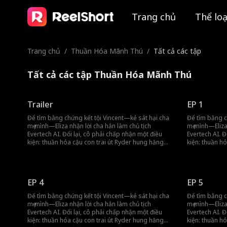
Trang chủ
Thể loạ
Trang chủ
/
Thuần Hóa Mãnh Thú
/
Tất cả các tập
Tất cả các tập Thuần Hóa Mãnh Thú
Trailer
EP 1
Để tìm bằng chứng kết tội Vincent—kẻ sát hại cha
Để tìm bằng c
mẹ mình—Eliza nhận lời cha hắn làm chủ tịch
mẹ mình—Eliza
Evertech AI. Đổi lại, cô phải chấp nhận một điều
Evertech AI. Đ
kiện: thuần hóa cậu con trai út Ryder hung hăng
kiện: thuần h
như thú hoang thành một người tử tế. Ban đầu, Eliza
như thú hoang
thấy Ryder vô cùng khó trị, dẫn đến những cuộc
thấy Ryder vô
đụng độ nảy lửa. Nhưng qua thời gian gắn bó,
đụng độ nảy l
Ryder dần đem lòng yêu cô. Khi nhận ra mình cũng
Ryder dần đem
EP 4
EP 5
có tình cảm với anh, Eliza buộc phải gạt đi để tiếp
có tình cảm vớ
tục điều tra Vincent. Mối quan hệ giữa họ đầy rẫy sự
tục điều tra V
Để tìm bằng chứng kết tội Vincent—kẻ sát hại cha
Để tìm bằng c
mập mờ và kịch tính, nơi cơ hội và hiểm nguy luôn
mập mờ và kịc
mẹ mình—Eliza nhận lời cha hắn làm chủ tịch
mẹ mình—Eliza
song hành.
song hành.
Evertech AI. Đổi lại, cô phải chấp nhận một điều
Evertech AI. Đ
kiện: thuần hóa cậu con trai út Ryder hung hăng
kiện: thuần h