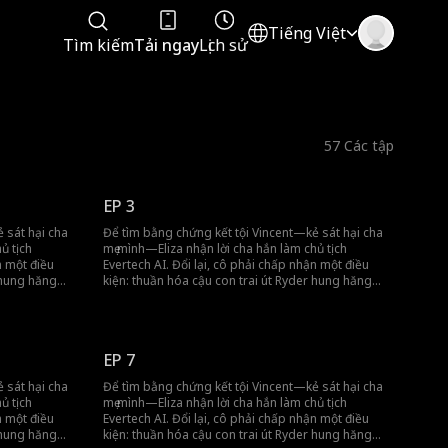
Tiếng Việt
Tìm kiếm
Tải ngay
Lịch sử
57
Các tập
EP 3
 sát hại cha
Để tìm bằng chứng kết tội Vincent—kẻ sát hại cha
ủ tịch
mẹ mình—Eliza nhận lời cha hắn làm chủ tịch
n một điều
Evertech AI. Đổi lại, cô phải chấp nhận một điều
 hung hăng
kiện: thuần hóa cậu con trai út Ryder hung hăng
Ban đầu, Eliza
như thú hoang thành một người tử tế. Ban đầu, Eliza
những cuộc
thấy Ryder vô cùng khó trị, dẫn đến những cuộc
 gắn bó,
đụng độ nảy lửa. Nhưng qua thời gian gắn bó,
 ra mình cũng
Ryder dần đem lòng yêu cô. Khi nhận ra mình cũng
EP 7
t đi để tiếp
có tình cảm với anh, Eliza buộc phải gạt đi để tiếp
a họ đầy rẫy sự
tục điều tra Vincent. Mối quan hệ giữa họ đầy rẫy sự
 sát hại cha
Để tìm bằng chứng kết tội Vincent—kẻ sát hại cha
ểm nguy luôn
mập mờ và kịch tính, nơi cơ hội và hiểm nguy luôn
ủ tịch
mẹ mình—Eliza nhận lời cha hắn làm chủ tịch
song hành.
n một điều
Evertech AI. Đổi lại, cô phải chấp nhận một điều
 hung hăng
kiện: thuần hóa cậu con trai út Ryder hung hăng