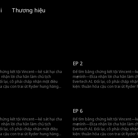
i
Thương hiệu
EP 2
hứng kết tội Vincent—kẻ sát hại cha
Để tìm bằng chứng kết tội Vincent—kẻ
 nhận lời cha hắn làm chủ tịch
mẹ mình—Eliza nhận lời cha hắn làm ch
ổi lại, cô phải chấp nhận một điều
Evertech AI. Đổi lại, cô phải chấp nhậ
óa cậu con trai út Ryder hung hăng
kiện: thuần hóa cậu con trai út Ryder
 thành một người tử tế. Ban đầu, Eliza
như thú hoang thành một người tử tế. 
 cùng khó trị, dẫn đến những cuộc
thấy Ryder vô cùng khó trị, dẫn đến 
ửa. Nhưng qua thời gian gắn bó,
đụng độ nảy lửa. Nhưng qua thời gian
 lòng yêu cô. Khi nhận ra mình cũng
Ryder dần đem lòng yêu cô. Khi nhận
EP 6
i anh, Eliza buộc phải gạt đi để tiếp
có tình cảm với anh, Eliza buộc phải gạ
incent. Mối quan hệ giữa họ đầy rẫy sự
tục điều tra Vincent. Mối quan hệ giữ
hứng kết tội Vincent—kẻ sát hại cha
Để tìm bằng chứng kết tội Vincent—kẻ
h tính, nơi cơ hội và hiểm nguy luôn
mập mờ và kịch tính, nơi cơ hội và hi
 nhận lời cha hắn làm chủ tịch
mẹ mình—Eliza nhận lời cha hắn làm ch
song hành.
ổi lại, cô phải chấp nhận một điều
Evertech AI. Đổi lại, cô phải chấp nhậ
óa cậu con trai út Ryder hung hăng
kiện: thuần hóa cậu con trai út Ryder