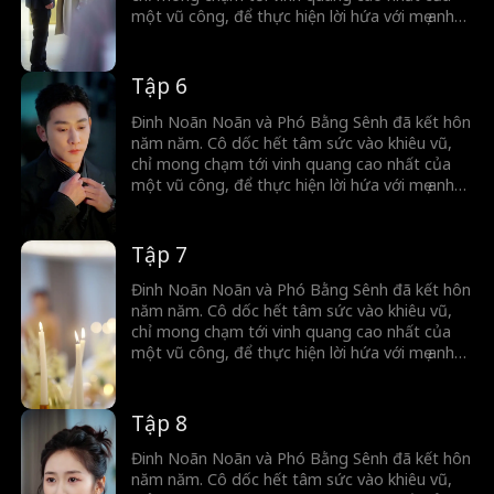
một vũ công, để thực hiện lời hứa với mẹ anh
— khi ấy, cô mới có tư cách được công nhận là
vợ của Phó Bằng Sanh. Thế nhưng, khi ánh
bình minh dường như sắp ló rạng, tình cảm
Tập 6
mãnh liệt năm nào lại bị bào mòn dần trong
cuộc sống ngày một nhạt nhòa. Đinh Noãn
Đinh Noãn Noãn và Phó Bằng Sênh đã kết hôn
Noãn chợt nhận ra… Phó Bằng Sênh dường
năm năm. Cô dốc hết tâm sức vào khiêu vũ,
như đã không còn yêu cô nữa.
chỉ mong chạm tới vinh quang cao nhất của
một vũ công, để thực hiện lời hứa với mẹ anh
— khi ấy, cô mới có tư cách được công nhận là
vợ của Phó Bằng Sanh. Thế nhưng, khi ánh
bình minh dường như sắp ló rạng, tình cảm
Tập 7
mãnh liệt năm nào lại bị bào mòn dần trong
cuộc sống ngày một nhạt nhòa. Đinh Noãn
Đinh Noãn Noãn và Phó Bằng Sênh đã kết hôn
Noãn chợt nhận ra… Phó Bằng Sênh dường
năm năm. Cô dốc hết tâm sức vào khiêu vũ,
như đã không còn yêu cô nữa.
chỉ mong chạm tới vinh quang cao nhất của
một vũ công, để thực hiện lời hứa với mẹ anh
— khi ấy, cô mới có tư cách được công nhận là
vợ của Phó Bằng Sanh. Thế nhưng, khi ánh
bình minh dường như sắp ló rạng, tình cảm
Tập 8
mãnh liệt năm nào lại bị bào mòn dần trong
cuộc sống ngày một nhạt nhòa. Đinh Noãn
Đinh Noãn Noãn và Phó Bằng Sênh đã kết hôn
Noãn chợt nhận ra… Phó Bằng Sênh dường
năm năm. Cô dốc hết tâm sức vào khiêu vũ,