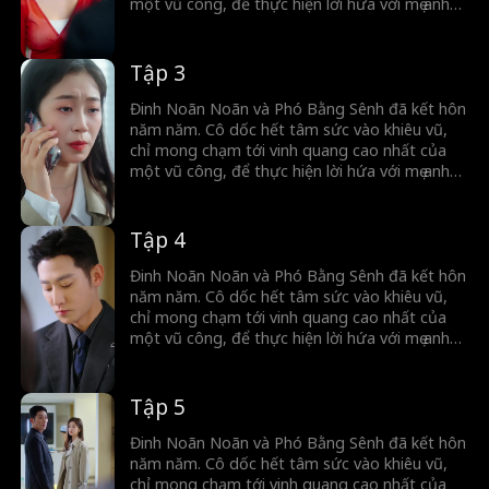
một vũ công, để thực hiện lời hứa với mẹ anh
— khi ấy, cô mới có tư cách được công nhận là
vợ của Phó Bằng Sanh. Thế nhưng, khi ánh
bình minh dường như sắp ló rạng, tình cảm
Tập 3
mãnh liệt năm nào lại bị bào mòn dần trong
cuộc sống ngày một nhạt nhòa. Đinh Noãn
Đinh Noãn Noãn và Phó Bằng Sênh đã kết hôn
Noãn chợt nhận ra… Phó Bằng Sênh dường
năm năm. Cô dốc hết tâm sức vào khiêu vũ,
như đã không còn yêu cô nữa.
chỉ mong chạm tới vinh quang cao nhất của
một vũ công, để thực hiện lời hứa với mẹ anh
— khi ấy, cô mới có tư cách được công nhận là
vợ của Phó Bằng Sanh. Thế nhưng, khi ánh
bình minh dường như sắp ló rạng, tình cảm
Tập 4
mãnh liệt năm nào lại bị bào mòn dần trong
cuộc sống ngày một nhạt nhòa. Đinh Noãn
Đinh Noãn Noãn và Phó Bằng Sênh đã kết hôn
Noãn chợt nhận ra… Phó Bằng Sênh dường
năm năm. Cô dốc hết tâm sức vào khiêu vũ,
như đã không còn yêu cô nữa.
chỉ mong chạm tới vinh quang cao nhất của
một vũ công, để thực hiện lời hứa với mẹ anh
— khi ấy, cô mới có tư cách được công nhận là
vợ của Phó Bằng Sanh. Thế nhưng, khi ánh
bình minh dường như sắp ló rạng, tình cảm
Tập 5
mãnh liệt năm nào lại bị bào mòn dần trong
cuộc sống ngày một nhạt nhòa. Đinh Noãn
Đinh Noãn Noãn và Phó Bằng Sênh đã kết hôn
Noãn chợt nhận ra… Phó Bằng Sênh dường
năm năm. Cô dốc hết tâm sức vào khiêu vũ,
như đã không còn yêu cô nữa.
chỉ mong chạm tới vinh quang cao nhất của