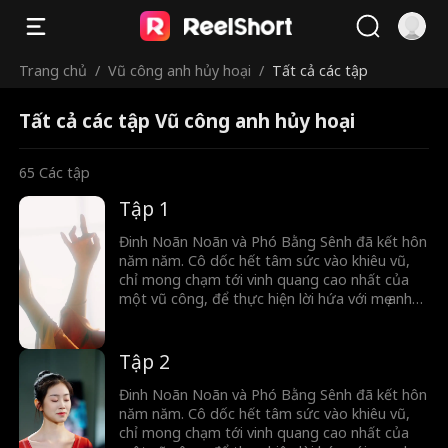
Trang chủ
/
Vũ công anh hủy hoại
/
Tất cả các tập
Tất cả các tập Vũ công anh hủy hoại
65
Các tập
Tập 1
Đinh Noãn Noãn và Phó Bằng Sênh đã kết hôn
năm năm. Cô dốc hết tâm sức vào khiêu vũ,
chỉ mong chạm tới vinh quang cao nhất của
một vũ công, để thực hiện lời hứa với mẹ anh
— khi ấy, cô mới có tư cách được công nhận là
vợ của Phó Bằng Sanh. Thế nhưng, khi ánh
bình minh dường như sắp ló rạng, tình cảm
Tập 2
mãnh liệt năm nào lại bị bào mòn dần trong
cuộc sống ngày một nhạt nhòa. Đinh Noãn
Đinh Noãn Noãn và Phó Bằng Sênh đã kết hôn
Noãn chợt nhận ra… Phó Bằng Sênh dường
năm năm. Cô dốc hết tâm sức vào khiêu vũ,
như đã không còn yêu cô nữa.
chỉ mong chạm tới vinh quang cao nhất của