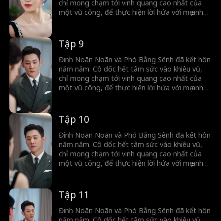
như đã không còn yêu cô nữa.
chỉ mong chạm tới vinh quang cao nhất của
một vũ công, để thực hiện lời hứa với mẹ anh
— khi ấy, cô mới có tư cách được công nhận là
vợ của Phó Bằng Sanh. Thế nhưng, khi ánh
bình minh dường như sắp ló rạng, tình cảm
Tập 9
mãnh liệt năm nào lại bị bào mòn dần trong
cuộc sống ngày một nhạt nhòa. Đinh Noãn
Đinh Noãn Noãn và Phó Bằng Sênh đã kết hôn
Noãn chợt nhận ra… Phó Bằng Sênh dường
năm năm. Cô dốc hết tâm sức vào khiêu vũ,
như đã không còn yêu cô nữa.
chỉ mong chạm tới vinh quang cao nhất của
một vũ công, để thực hiện lời hứa với mẹ anh
— khi ấy, cô mới có tư cách được công nhận là
vợ của Phó Bằng Sanh. Thế nhưng, khi ánh
bình minh dường như sắp ló rạng, tình cảm
Tập 10
mãnh liệt năm nào lại bị bào mòn dần trong
cuộc sống ngày một nhạt nhòa. Đinh Noãn
Đinh Noãn Noãn và Phó Bằng Sênh đã kết hôn
Noãn chợt nhận ra… Phó Bằng Sênh dường
năm năm. Cô dốc hết tâm sức vào khiêu vũ,
như đã không còn yêu cô nữa.
chỉ mong chạm tới vinh quang cao nhất của
một vũ công, để thực hiện lời hứa với mẹ anh
— khi ấy, cô mới có tư cách được công nhận là
vợ của Phó Bằng Sanh. Thế nhưng, khi ánh
bình minh dường như sắp ló rạng, tình cảm
Tập 11
mãnh liệt năm nào lại bị bào mòn dần trong
cuộc sống ngày một nhạt nhòa. Đinh Noãn
Đinh Noãn Noãn và Phó Bằng Sênh đã kết hôn
Noãn chợt nhận ra… Phó Bằng Sênh dường
năm năm. Cô dốc hết tâm sức vào khiêu vũ,