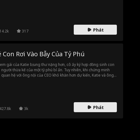
một hiểu lầm trớ trêu, cô bất ngờ trở thành vợ hợp đồng của vị CEO
ả
ền lực.
c
Cảm giác tốt
Nhóm Yêu Thí
ch
 Mà
Cha mẹ thánh
Gia đình
Phát
14.2k
317
thiện
LGBT
Chiến Binh Siê
Hồi hộp
u Đẳng
é Con Rơi Vào Bẫy Của Tỷ Phú
doanh ng
Vũ công
Bác sĩ
Sinh viên
 em gái của Katie bị ung thư nặng hơn, cô ấy ký hợp đồng sinh con
 người thừa kế của một tỷ phú bí ẩn. Tuy nhiên, khi chứng minh
í mật
Hồi hộp
 quan hệ với ông nội của CEO khó khăn hơn dự kiến, Katie và ông
ndt dần trở nên gần gũi hơn, mặc dù hợp đồng có một quy tắc duy
t: không được yêu.
Phát
427.8k
3k