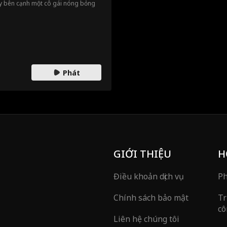
y bên cạnh một cô gái nóng bỏng
Phát
GIỚI THIỆU
H
Điều khoản dịch vụ
Ph
Chính sách bảo mật
Tr
cô
Liên hệ chúng tôi