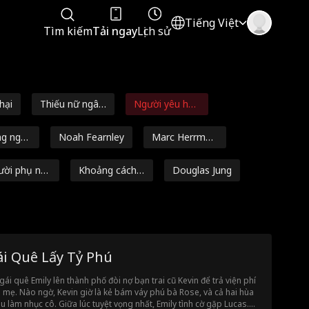
Tiếng Việt
Tìm kiếm
Tải ngay
Lịch sử
hại
Thiếu nữ ngây
Người yêu hợp
thơ
đồng
ng ngư
Noah Fearnley
Marc Herrman
n
ười phụ nữ
Khoảng cách t
Douglas Jung
 lập
uổi tác
n
Từ nghèo khó
Mafia
Cảm động rơi
đến giàu sang
nước mắt
 hài lãng
Vui Vẻ Yêu Đời
Bố Nóng Bỏn
ái Quê Lấy Tỷ Phú
n
g/DILF
Ngọt ngào
Ashley Michell
Tình Công Sở
gái quê Emily lên thành phố đòi nợ bạn trai cũ Kevin để trả viện phí
e Grant
 mẹ. Nào ngờ, Kevin giờ là kẻ bám váy phú bà Rose, và cả hai hùa
i nhút nh
Mối quan hệ gi
Jock
u làm nhục cô. Giữa lúc tuyệt vọng nhất, Emily tình cờ gặp Lucas.