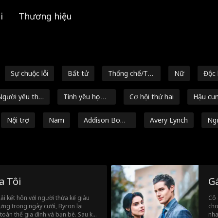
i
Thương hiệu
Sự chuộc lỗi
Bất tử
Thống chế/Tư
Nữ
Độc 
ớng quân
Người yêu thờ
Tình yêu học đư
Cơ hội thứ hai
Hậu cu
 thơ ấu
ờng
ợc
Nội trợ
Nam
Addison Bow
Avery Lynch
Ng
man
độc
Courtney Carl
Người sói
Siêu năng lực
Lãng mạ
Bí ẩn
Nhiều Bản Sắc
Đương đại
Tỷ phú
Phim
a Tôi
G
mạ
ùm Tội Phạ
Nóng bỏng
Giả tưởng
Tình yêu sau h
hải kết hôn với người thừa kế giàu
Cô 
ôn nhân
ưng trong ngày cưới, Byron lại
cho
Bạn bè thành
Tình Yêu Sau L
Nhiều bản sắc
Ngườ
toàn thể gia đình và bạn bè. Sau khi
nha