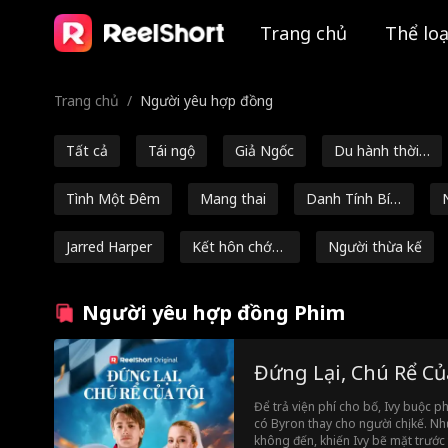
Trang chủ
Thể loạ
Trang chủ
/
Người yêu hợp đồng
Tất cả
Tái ngộ
Giả Ngốc
Du hành thời
gian
Tình Một Đêm
Mang thai
Danh Tính Bí
Mật
i
Jarred Harper
Kết hôn chớp
Người thừa kế
nhoáng
Giám đốc điều
Người thừa k
Nữ anh hùng
Người yêu hợp đồng Phim
hành mạnh m
ế/Xã hội thượn
mạnh mẽ
Tái sinh
Tam giác tình
Con rể
Luân hồi
ẽ
g lưu
Đứng Lại, Chú Rể Củ
yêu
Những đứa tr
Báo thù
Người chồng b
Tr
Để trả viện phí cho bố, Ivy buộc p
ẻ thiên tài
ảo vệ
m
có Byron thay cho người chị kế. Nh
Những người y
Điều cấm kỵ
Từ kẻ thù thà
không đến, khiến Ivy bẽ mặt trước 