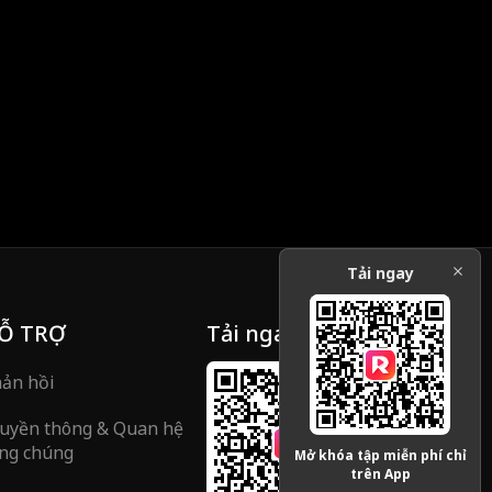
Tải ngay
Ỗ TRỢ
Tải ngay
ản hồi
uyền thông & Quan hệ
ng chúng
Mở khóa tập miễn phí chỉ
trên App