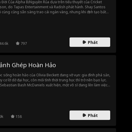
 Đời Của Alpha Bị Nguyền Rủa dựa trên tiểu thuyết của Cricket
son, do Tapas Entertainment và Radish phát hành. Shay Santos
i cùng cũng sẵn sàng trao cái ngàn vàng, nhưng khi định tạo bất
 cho bạn trai, cô lại phát hiện hắn ngoại tình! Đau khổ, cô đi xõa
g bạn thân và thề sẽ qua đêm với chàng trai đầu tiên tiếp cận
h... Người đó tình cờ lại là Alpha Mal Haywood quyền lực. Sức hút
a họ bùng nổ ngay tức khắc, đầy bản năng, và đối với con người
g người sói... đây là điều cấm kỵ. Nhưng đó chưa phải là tất cả:
Phát
 đã bị nguyền rủa, nếu không đánh dấu Shay làm bạn đời và khiến
44.6k
797
mang thai con của anh, anh sẽ chết!
ảnh Ghép Hoàn Hảo
c sống hoàn hảo của Olivia Beckett đang vỡ vụn: gia đình phá sản,
y cơ lỡ dở đại học, còn mối tình thời trung học thì trở nên bạo lực.
 Sebastian Bash McDaniels xuất hiện, một võ sĩ đang lên làm việc
đêm tại quán bar để trốn tránh quá khứ. Khi anh cứu Olivia khỏi gã
ời yêu cũ, tình cảm giữa họ dần nảy nở. Nhưng lúc nguy hiểm bủa
, Bash phải chọn giữa ước mơ của mình và việc cứu lấy cô gái có
 khiến anh gục ngã.
Phát
9k
158