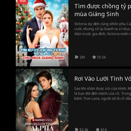
Hot
Tìm được chồng tỷ p
mùa Giáng Sinh
Victoria dự định cùng vị hôn phu C
cưới, nhưng cô lại bị anh ta sỉ nhụ
diện trước gia đình, Victoria miễn
một người vô gia cư mà cô từng g
Simon không hề vô gia cư, anh là m
của tập đoàn danh giá Savage Gro
Texas cùng Simon, Victoria bất ng
2M
55.5k
ngạo Carl. Lần này, cô quyết tâm 
đã mất.
Rơi Vào Lưới Tình V
Sau khi nhận được sói của mình, M
là bạn đời định mệnh của cô. Tron
kiếm True Luna, người sẽ là cô dâ
và giúp mở ra một triều đại bóng t
cô phải đối mặt với định mệnh cù
nó mang lại.
82.6k
816