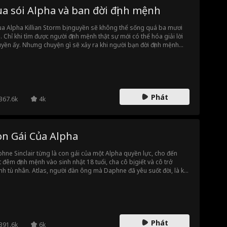
a sói Alpha và ban đời định mệnh
vua Alpha Killian Storm bị nguyền sẽ không thể sống quá ba mươi
i. Chỉ khi tìm được người định mệnh thật sự mới có thể hóa giải lời
yền ấy. Nhưng chuyện gì sẽ xảy ra khi người bạn đời định mệnh
 anh lại là một con người? Con người không thể kết đôi với Alpha.
 anh ở bên cô, cô sẽ chết. Nhưng nếu không làm vậy, chính anh sẽ
người chết.
Phát
367.6k
4k
on Gái Của Alpha
hne Sinclair từng là con gái của một Alpha quyền lực, cho đến
 đêm định mệnh vào sinh nhật 18 tuổi, cha cô bị giết và cô trở
nh tù nhân. Atlas, người đàn ông mà Daphne đã yêu suốt đời, là kẻ
g sau vụ giết cha cô. Atlas chỉ muốn một điều, trả thù. Nhưng trả
 thật đau đớn khi anh yêu con gái kẻ thù. Như câu nói... trước khi
 cách trả thù, hãy nhớ đào hai ngôi mộ.
Phát
391.6k
6k