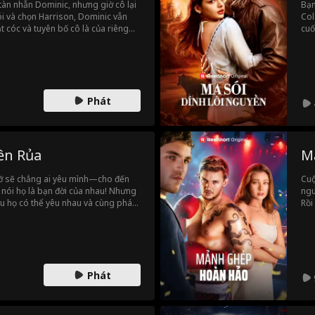
 tàn nhẫn Dominic, nhưng giờ cô lại
Bạn
ói và chọn Harrison, Dominic vẫn
Col
t cóc và tuyên bố cô là của riêng
cuố
càng phản kháng, khát khao giữa họ
ngờ
n cô sợ hãi nhất là gì? Đó là việc
cùn
t cứ thứ gì trên đời.
mìn
giữ
cùn
Phát
Mal
cô 
ền Rủa
M
gỡ sẽ chẳng ai yêu mình—cho đến
Cuộ
 nói họ là bạn đời của nhau! Nhưng
ngu
ệu họ có thể yêu nhau và cùng phá
Rồi
ca 
ngư
vây
thể
Phát