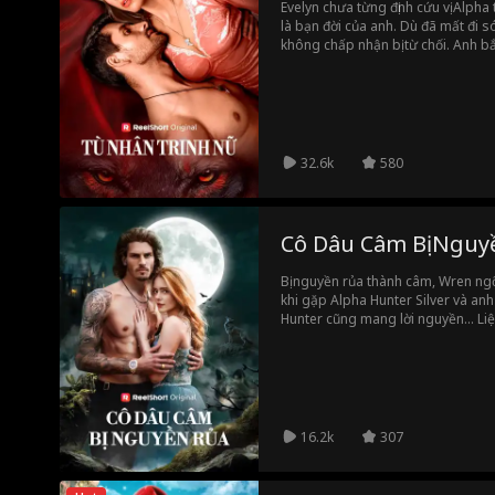
Evelyn chưa từng định cứu vị Alpha
là bạn đời của anh. Dù đã mất đi s
không chấp nhận bị từ chối. Anh bắ
mình. Evelyn cố trốn chạy, nhưng 
càng bùng cháy mãnh liệt. Điều khiế
cô đang dần khao khát anh... hơn bấ
32.6k
580
Cô Dâu Câm Bị Nguy
Bị nguyền rủa thành câm, Wren n
khi gặp Alpha Hunter Silver và anh
Hunter cũng mang lời nguyền... Li
bỏ những lời nguyền này?
16.2k
307