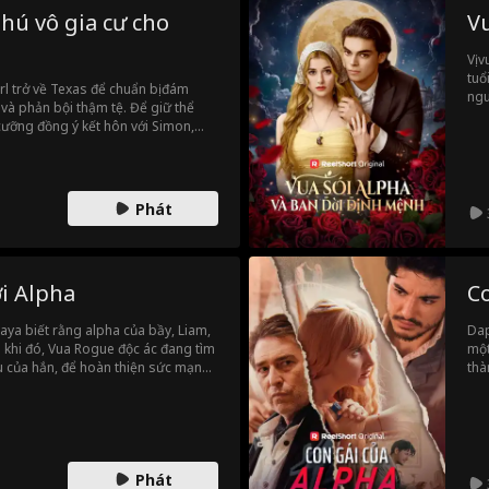
hú vô gia cư cho
Vu
Vị 
tuổ
arl trở về Texas để chuẩn bị đám
ngu
c và phản bội thậm tệ. Để giữ thể
của
 cưỡng đồng ý kết hôn với Simon,
Nếu
iúp đỡ. Nhưng cô không hề biết,
là 
ột tỷ phú điển trai, quyến rũ, CEO
up, đứng đầu cả nước. Khi trở về
ờ chạm trán gã người yêu cũ kiêu
Phát
giành lại tất cả phẩm giá mà mình
ới Alpha
C
aya biết rằng alpha của bầy, Liam,
Dap
g khi đó, Vua Rogue độc ác đang tìm
một
u của hắn, để hoàn thiện sức mạnh
thà
ối. Maya chính là True Luna này, và
đứn
ng những nguy hiểm và biến đổi mà
thù
tìm
Phát