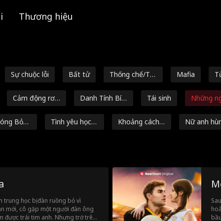
i
Thương hiệu
Sự chuộc lỗi
Bất tử
Thống chế/Tư
Mafia
T
ớng quân
n
Cảm động rơi
Danh Tính Bí
Tái sinh
Những ng
nước mắt
Mật
êu định 
óng Bỏn
Tình yêu học đ
Khoảng cách t
Nữ anh hù
LF
ường
uổi tác
mạnh mẽ
Noah Fearnley
Giả tưởng
Tỷ phú
Tình Một Đêm
i trợ
Con rể
Điều cấm kỵ
Người yêu thờ
Phim h
a
M
i thơ ấu
mạn
Ngọt ngào
Courtney Carl
Người sói
Tình Công Sở
h trung học bị đàn ruồng bỏ vì
Sau
đàn mới, cô gặp một người đàn ông
hoà
í ẩn
Người chồng b
Người phụ nữ
Vui Vẻ Yêu Đời
 được trái tim anh. Nhưng trớ trêu
bầu