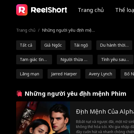
Trang chủ
Thể loạ
Trang chủ
/
Những người yêu định mện
h
Tất cả
Giả Ngốc
Tái ngộ
Du hành thời
gian
Tam giác tình
Người thừa k
Tình yêu sau h
yêu
ế/Xã hội thượn
ôn nhân
Lãng mạn
Jarred Harper
Avery Lynch
Bố N
g lưu
g/DI
Tình Yêu Sau L
Người yêu hợp
Mang thai
Những người yêu định mệnh Phim
y Hôn
đồng
Ashley Michell
Báo thù
Hậu cung ngư
Nộ
Định Mệnh Của Alph
e Grant
ợc
Người thừa kế
Thiếu nữ ngây
Siêu năng lực
Bị bắt nạt và ngược đãi, một nữ sin
thơ
không thể hóa sói. Khi gia nhập 
Kết hôn chớp
Cơ hội thứ hai
Đương đại
B
đầy cuốn hút và nhanh chóng chiếm