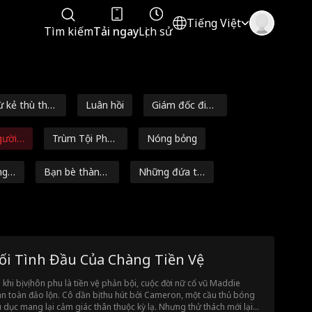
Tiếng Việt
Tìm kiếm
Tải ngay
Lịch sử
ừ kẻ thù thà
Luân hồi
Giám đốc điều
h người yêu
hành mạnh m
ười y
Trùm Tội Phạ
Nóng bỏng
ẽ
mệnh
m
ng
Bạn bè thành
Những đứa tr
người yêu
ẻ thiên tài
Nhiều Bản Sắc
Độc hại
Marc Herrman
n
ài lãng
Nữ
Từ nghèo khó
ối Tình Đầu Của Chàng Tiền Vệ
đến giàu sang
Nam
Douglas Jung
Addison Bow
 khi bị vị hôn phu là tiền vệ phản bội, cuộc đời nữ cổ vũ Maddie
man
n toàn đảo lộn. Cô dần bị thu hút bởi Cameron, một cầu thủ bóng
Ngoại tình
Chiến Binh Siê
Cha mẹ thánh
 dục mang lại cảm giác thân thuộc kỳ lạ. Nhưng thử thách mới lại