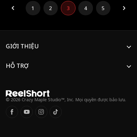
đánh thức năng lực của họ: niệm lực, sức
1
2
3
4
5
mạnh siêu phàm và dịch chuyển tức thời.
Họ cùng nhau nghiền nát kẻ thù, nhưng
cơn mưa tên lửa và lệnh truy nã toàn
thành phố của Đại tá Zeller đang đe dọa
mạng sống của cả nhóm. Cuộc chiến sinh
tồn chính thức bắt đầu.
GIỚI THIỆU
HỖ TRỢ
© 2026 Crazy Maple Studio™, Inc. Mọi quyền được bảo lưu.