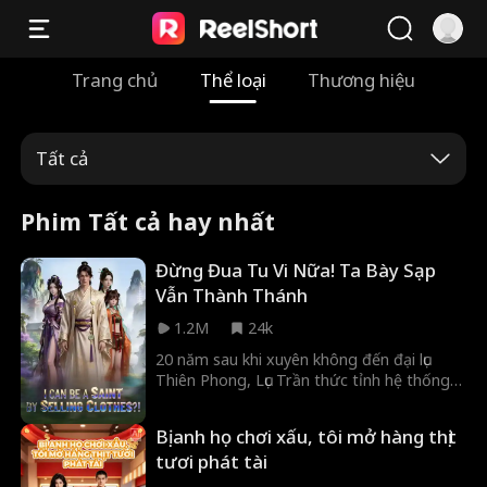
Trang chủ
Thể loại
Thương hiệu
Tất cả
Phim Tất cả hay nhất
Đừng Đua Tu Vi Nữa! Ta Bày Sạp
Vẫn Thành Thánh
1.2M
24k
20 năm sau khi xuyên không đến đại lục
Thiên Phong, Lục Trần thức tỉnh hệ thống
bán rong để thành Thánh diệt Ma tộc. Oái
oăm thay, hắn phải bán đồ lót, tất vớ bằng
Bị anh họ chơi xấu, tôi mở hàng thịt
cách đổi vật lấy vật. Giữa khó khăn kinh
tươi phát tài
doanh và sự quấy phá của Ma tộc, liệu Lục
Trần sẽ thăng cấp cảnh giới và hoàn thành