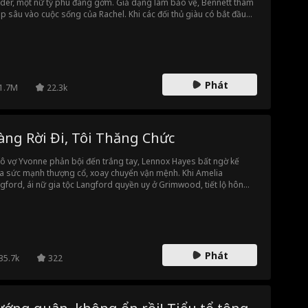
der, một nữ tỷ phú đáng gờm. Giả dạng làm bảo vệ, Bennett thâm
p sâu vào cuộc sống của Rachel. Khi các đối thủ giàu có bắt đầu
 vây, thế giới của họ trở nên gắn kết không thể tách rời.
Phát
1.7M
22.3k
àng Rời Đi, Tôi Thăng Chức
cô vợ Yvonne phản bội đến trắng tay, Lennox Hayes bất ngờ kế
a sức mạnh thượng cổ, xoay chuyển vận mệnh. Khi Amelia
gford, ái nữ gia tộc Langford quyền uy ở Grimwood, tiết lộ hôn
 năm xưa giữa hai người, Lennox chính thức dấn thân vào giới tu
n đầy rẫy hiểm nguy và âm mưu. Từ những con phố ở Riverain đến
g lớp thượng lưu Grimwood, anh sẽ chứng minh: kẻ sa cơ lỡ bước
t cũng có thể vươn lên thống trị.
Phát
35.7k
322