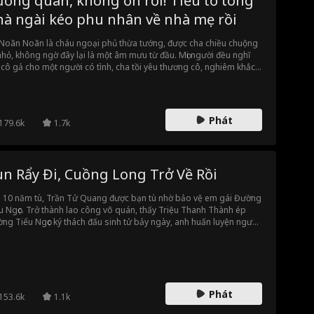
ướng quân, không ổn rồi! Tiểu tổ tông
hà ngài kéo phu nhân về nhà mẹ rồi
Noãn Noãn là cháu ngoại phủ thừa tướng, được cha chiều chuộng
nhỏ, không ngờ đây lại là một âm mưu từ đầu. Mọi người đều nghĩ
cô gả cho một người có tình, cha tồi yêu thương cô, nghiêm khắc
 con thứ. Cứ tưởng cha tồi yêu thương cô, không ngờ là để dạy dỗ
 thứ thành tài. Cha tồi nhận ân huệ phủ thừa tướng, nhưng khi ông
thành đạt lại tiêu diệt cả phủ thừa tướng. Được sống lại một kiếp,
Noãn Noãn quyết tâm không trở thành tấm bia của người khác,
Phát
179.6k
1.7k
ng muốn để người thân mất đi nữa.
n Rẩy Đi, Cuồng Long Trở Về Rồi
 10 năm tù, Trần Tử Quang được bạn tù nhờ bảo vệ em gái Đường
u Ngọc. Trở thành lao công võ quán, thấy Triệu Thanh Thành ép
ng Tiểu Ngọc ký thách đấu sinh tử bảy ngày, anh huấn luyện người
 thành cao thủ. Cuối cùng anh nói ra thân phận, mở ra hành trình
 lại đỉnh cao.
Phát
153.6k
1.1k