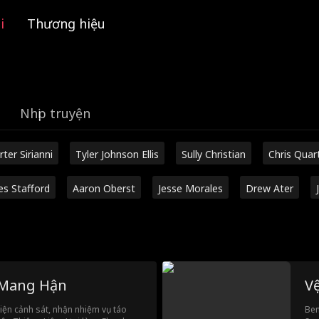
i
Thương hiệu
Nhịp truyện
rter Sirianni
Tyler Johnson Ellis
Sully Christian
Chris Quar
es Stafford
Aaron Oberst
Jesse Morales
Drew Ater
 Mang Hận
V
 viện cảnh sát, nhận nhiệm vụ táo
Ben