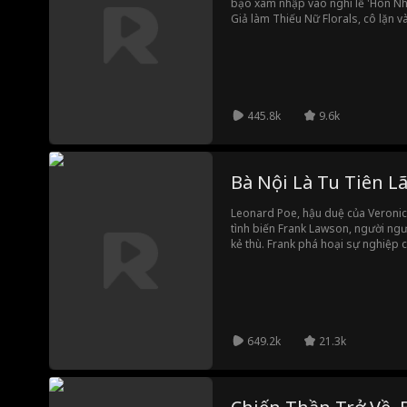
bạo xâm nhập vào nghi lễ 'Hôn Nhâ
Giả làm Thiếu Nữ Florals, cô lặn v
băng đảng tội phạm, vạch trần ho
làng, và giải cứu em gái Lara cùn
445.8k
9.6k
Bà Nội Là Tu Tiên L
Leonard Poe, hậu duệ của Veronic
tình biến Frank Lawson, người ng
kẻ thù. Frank phá hoại sự nghiệp 
công việc giao hàng. Chứng kiến 
mình lạm dụng quyền lực để áp bức 
cấu trúc các gia đình thượng lưu củ
nhũng và đưa Leonard nhân hậu l
649.2k
21.3k