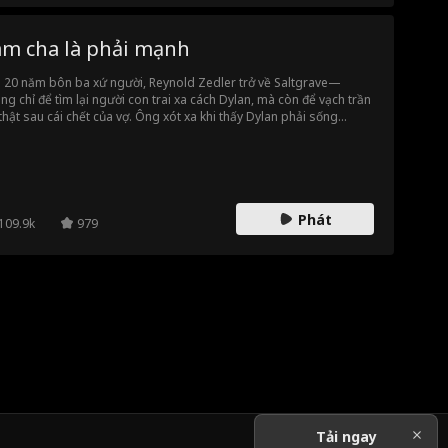
àm cha là phải mạnh
 20 năm bôn ba xứ người, Reynold Zedler trở về Saltgrave—
ng chỉ để tìm lại người con trai xa cách Dylan, mà còn để vạch trần
thật sau cái chết của vợ. Ông xót xa khi thấy Dylan phải sống
èo khổ, làm thuê làm mướn, còn cô con dâu đang mang thai Eva
 bị giới tinh hoa thối nát của thành phố chèn ép. Khi từng bước triệt
 thế giới ngầm thao túng Saltgrave, Reynold buộc phải khôi phục
 quyền lực đã che giấu và tiết lộ thân phận thật để bảo vệ gia đình
h vừa tìm lại được—trước khi mọi chuyện quá muộn.
Phát
109.9k
979
Tải ngay