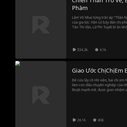
Chiến Thần Trở Về, B
Phàm
Lâm Vô Nhai từng trấn áp “Thần Ngụ
của gia tộc. Hắn có bảy đàn chị ph
Tần Thi Vận, Lữ Phi Tuyết bí ẩn kh
tế Tô Băng Nhi, thần y tài giỏi K
đẹp Lâm Tiểu Nhã, Sư Phi Huyên th
sắc Liễu Phồn Yên. Nhờ các mối qu
Vô Nhai quét sạch các thế lực, chốn
334.2k
4.1k
hé lộ thân thế.
Giao Ước Chị Chị Em
Để cứu lấy cô nhi viện, hai chị em
làm con dâu chuyên nghiệp của nhà
thuật mạnh mẽ, được giao nhiệm 
Colton. Trong khi đó, Vivian có n
đàn ông sống khép kín Graham. Đây
chấn chỉnh hai anh em rồi nhận ti
thành và hai chị em chuẩn bị rời đ
đã trót yêu vợ của mình.
26.1k
406