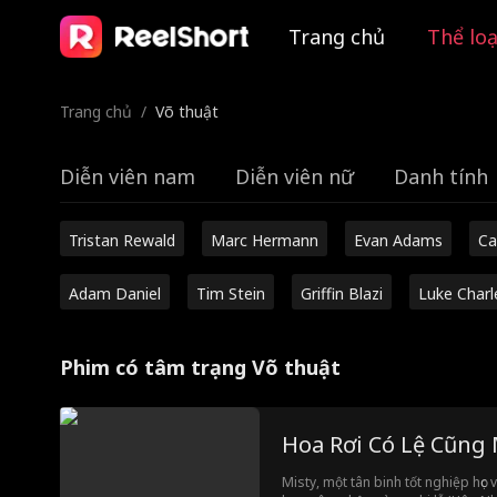
Trang chủ
Thể loạ
Trang chủ
/
Võ thuật
Diễn viên nam
Diễn viên nữ
Danh tính
Tristan Rewald
Marc Hermann
Evan Adams
Ca
Adam Daniel
Tim Stein
Griffin Blazi
Luke Charl
Phim có tâm trạng Võ thuật
Hoa Rơi Có Lệ Cũng
Misty, một tân binh tốt nghiệp học