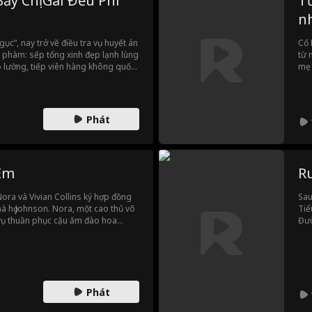
ảy Chị Gái Đều Phi
T
n
c”, nay trở về điều tra vụ huyết án
Cố 
i phàm: sếp tổng xinh đẹp lạnh lùng
từ 
ó lường, tiếp viên hàng không quốc
mẹ 
hương Nhược Nhiên, streamer xinh
với
ân phận bí ẩn và nữ diễn viên xuất
con
an hệ và thực lực phi thường, Lâm
ta 
g lại kẻ địch, bảo vệ các chị và dần
Cố 
Phát
khô
 Em
Ru
 Nora và Vivian Collins ký hợp đồng
Sau
 họ Johnson. Nora, một cao thủ võ
Tiể
vụ thuần phục cậu ấm đào hoa
Đườ
hiệm vụ chữa lành tâm hồn cho người
hầu
 vốn chỉ là thỏa thuận làm ăn:
trở
ền. Nhưng khi nhiệm vụ sắp hoàn
i, Colton và Graham bỗng nhận ra họ
Phát