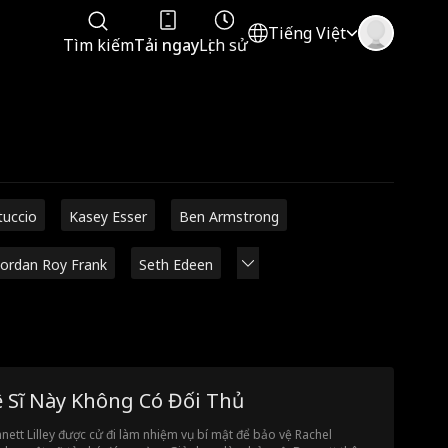
Tiếng Việt
Tìm kiếm
Tải ngay
Lịch sử
tuccio
Kasey Esser
Ben Armstrong
Jordan Roy Frank
Seth Edeen
ệ Sĩ Này Không Có Đối Thủ
nett Lilley được cử đi làm nhiệm vụ bí mật để bảo vệ Rachel