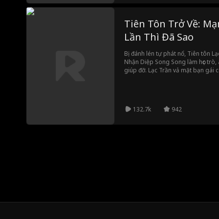
Tiên Tôn Trở Về: M
Lần Thì Đã Sao
Bị đánh lén tự phát nổ, Tiên tôn Lạ
Nhận Diệp Song Song làm học trò, 
giúp đỡ. Lạc Trần vả mặt bạn gái
thù cho kiếp trước, đồng thời đán
Diệp và xưng bá Tân Châu.
132.7k
942