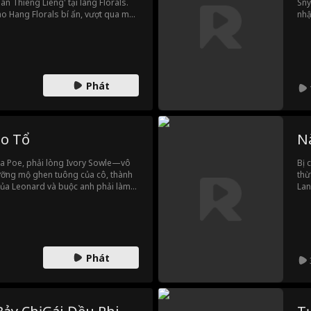
n Thiêng Liêng' tại làng Florals.
Sny
ào Hang Florals bí ẩn, vượt qua một
nhậ
ạt động buôn người của trưởng
bao
g những người bị giam giữ khác.
Phát
ão Tổ
N
a Poe, phải lòng Ivory Sowle—vô
Bị 
ưỡng mộ ghen tuông của cô, thành
thừ
của Leonard và buộc anh phải làm
Lan
ba người con nuôi quyền lực của
ước
chắt trai, Veronica quyết định tái
tiê
a Great Arkland, lật đổ trật tự tham
tần
ên nắm quyền.
nhấ
Phát