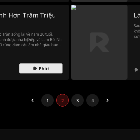
ạnh Hơn Trăm Triệu
L
Sau
khô
c Trần sống lại về năm 20 tuổi.
sự 
anh được nhà họ Diệp và Lam Bối Nhi
ngh
 cũ cùng đám cậu ấm nhà giàu báo
lại
h bại Vạn Dương Quân, cứu nhà họ
phá
lại
mìn
Phát
1
2
3
4