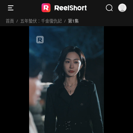
首頁
/
五年蟄伏：千金復仇記
/
第1集