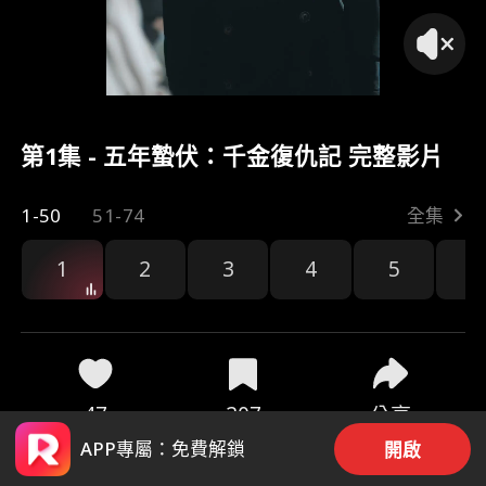
第1集 - 五年蟄伏：千金復仇記 完整影片
1-50
51-74
全集
1
2
3
4
5
6
47
207
分享
APP專屬：免費解鎖
開啟