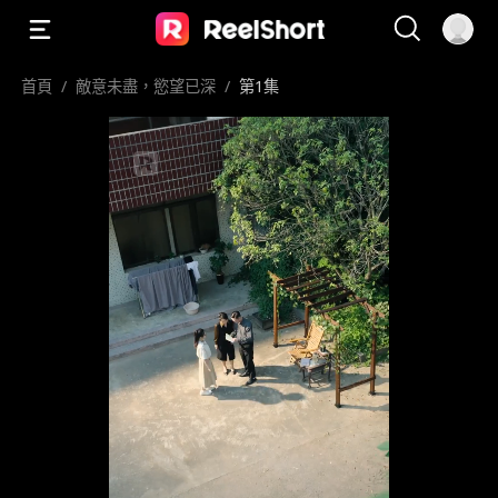
首頁
/
敵意未盡，慾望已深
/
第1集