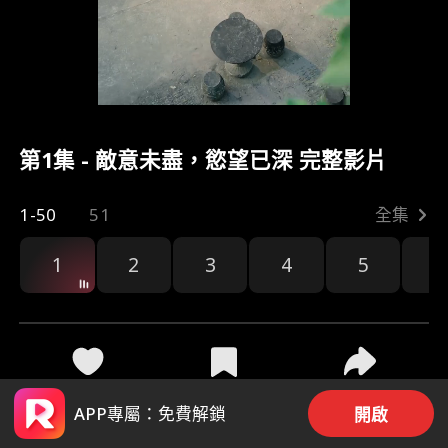
第1集 - 敵意未盡，慾望已深 完整影片
1-50
51
全集
1
2
3
4
5
6
34
226
分享
APP專屬：免費解鎖
開啟