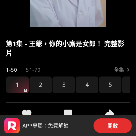
第1集 - 王爺，你的小廝是女郎！ 完整影
片
1-50
51-70
全集
1
2
3
4
5
6
60
530
分享
APP專屬：免費解鎖
開啟