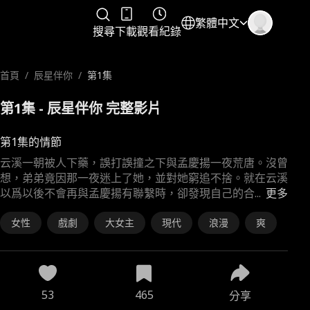
繁體中文
搜尋
下載
觀看紀錄
首頁
/
辰星伴你
/
第1集
第1集 - 辰星伴你 完整影片
第1集的情節
云溪一朝被人下藥，誤打誤撞之下與孟慶揚一夜荒唐。沒曾
想，弟弟竟因那一夜迷上了她，並對她窮追不捨。就在云溪
以爲以後不會再與孟慶揚有聯繫時，卻發現自己的合
...
更多
女性
戲劇
大女主
現代
浪漫
爽
53
465
分享