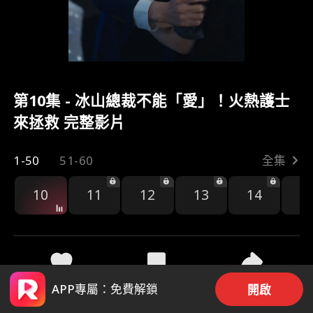
第10集 - 冰山總裁不能「愛」！火熱護士
來拯救 完整影片
1-50
51-60
全集
10
11
12
13
14
1
44
935
分享
APP專屬：免費解鎖
開啟