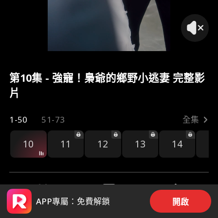
第10集 - 強寵！梟爺的鄉野小逃妻 完整影
片
1-50
51-73
全集
10
11
12
13
14
1
APP專屬：免費解鎖
開啟
17
1.2k
分享