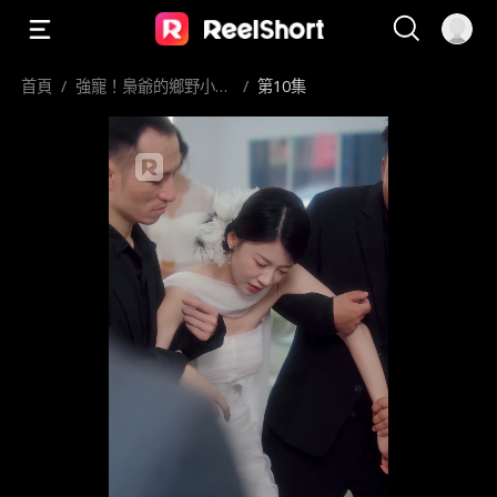
首頁
/
強寵！梟爺的鄉野小逃
/
第10集
妻