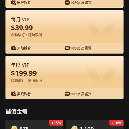
無限觀看
1080p 高畫質
每月 VIP
$
39.99
自動續訂。隨時取消
第11集 - 冰山總裁不能「愛」！火熱護士
無限觀看
1080p 高畫質
來拯救 完整影片
年度 VIP
1-50
51-60
全集
$
199.99
11
12
13
14
15
1
自動續訂。隨時取消
無限觀看
1080p 高畫質
儲值金幣
23
935
分享
APP專屬：免費解鎖
開啟
+
15
%
+
10
%