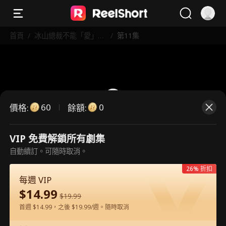
首頁
/
冰山總裁不能「愛」！
/
第11集
火熱護士來拯救
60
0
價格
:
餘額
:
VIP 免費解鎖所有劇集
這是付費劇集。請解鎖後觀看。
自動續訂。可隨時取消。
26% 折扣
每週 VIP
60
立即解鎖
$
14.99
$
19.99
首週 $14.99，之後 $19.99/週。隨時取消
在APP內免費看