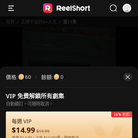
首頁
/
正牌千金的A+人生
/
第11集
60
0
價格
:
餘額
:
VIP 免費解鎖所有劇集
這是付費劇集。請解鎖後觀看。
自動續訂。可隨時取消。
26% 折扣
每週 VIP
60
立即解鎖
$
14.99
$
19.99
首週 $14.99，之後 $19.99/週。隨時取消