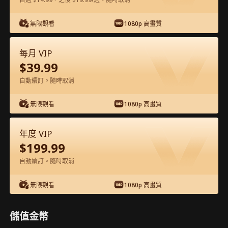
在APP內免費看
無限觀看
1080p 高畫質
每月 VIP
$
39.99
自動續訂。隨時取消
無限觀看
1080p 高畫質
第11集 - 正牌千金的A+人生 完整影片
年度 VIP
$
199.99
1-50
51-60
全集
自動續訂。隨時取消
11
12
13
14
15
1
無限觀看
1080p 高畫質
儲值金幣