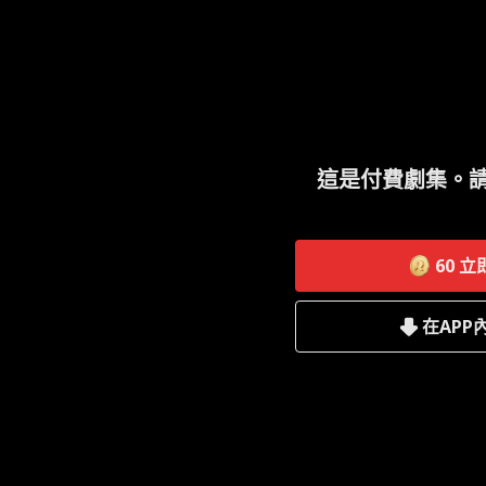
這是付費劇集。
60
立
在APP