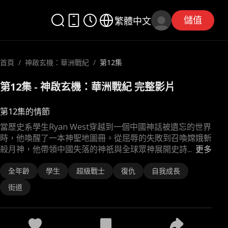
儲值
繁體中文
首頁
/
神啟玄機：華洲戰紀
/
第12集
第12集 - 神啟玄機：華洲戰紀 完整影片
第12集的情節
當歷史系學生Ryan West穿越到一個中國神話被遺忘的世界
時，他喚醒了一本神聖地圖冊。從屈辱的失敗到召喚嫦娥斬
殺月神，他帶領中國失落的神祇與全球眾神展開史詩
...
更多
全年齡
學生
超級戰士
復仇
自我成長
街道