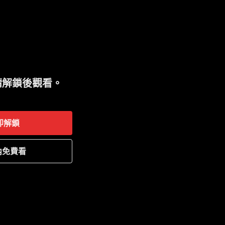
請解鎖後觀看。
即解鎖
內免費看