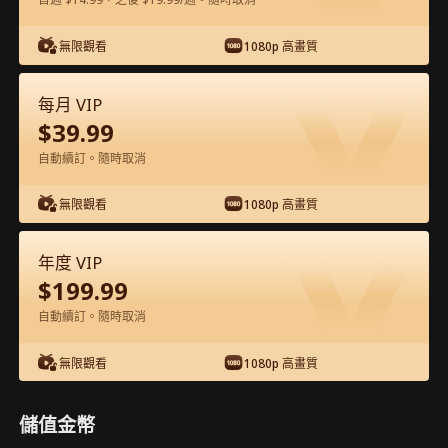
在APP內免費看
無限觀看
1080p 高畫質
每月 VIP
$
39.99
自動續訂。隨時取消
無限觀看
1080p 高畫質
第17集 - 愛你的代價 完整影片
年度 VIP
$
199.99
0-49
50-71
全集
自動續訂。隨時取消
17
18
19
20
21
2
無限觀看
1080p 高畫質
儲值金幣