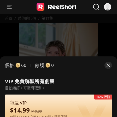
首頁
/
愛你的代價
/
第17集
60
0
價格
:
餘額
:
VIP 免費解鎖所有劇集
這是付費劇集。請解鎖後觀看。
自動續訂。可隨時取消。
26% 折扣
每週 VIP
60
立即解鎖
$
14.99
$
19.99
首週 $14.99，之後 $19.99/週。隨時取消