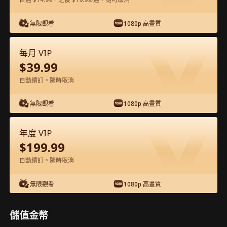
在APP內免費看
無限觀看
1080p 高畫質
每月 VIP
$
39.99
自動續訂。隨時取消
無限觀看
1080p 高畫質
第17集 - 正牌千金的A+人生 完整影片
年度 VIP
$
199.99
1-50
51-60
全集
自動續訂。隨時取消
17
18
19
20
21
2
無限觀看
1080p 高畫質
儲值金幣