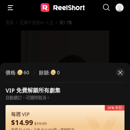
首頁
/
正牌千金的A+人生
/
第17集
60
0
價格
:
餘額
:
VIP 免費解鎖所有劇集
自動續訂。可隨時取消。
這是付費劇集。請解鎖後觀看。
26% 折扣
每週 VIP
$
14.99
60
立即解鎖
$
19.99
首週 $14.99，之後 $19.99/週。隨時取消