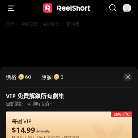
首頁
/
神啟玄機：華洲戰紀
/
第18集
60
0
價格
:
餘額
:
VIP 免費解鎖所有劇集
自動續訂。可隨時取消。
這是付費劇集。請解鎖後觀看。
26% 折扣
每週 VIP
$
14.99
60
立即解鎖
$
19.99
首週 $14.99，之後 $19.99/週。隨時取消