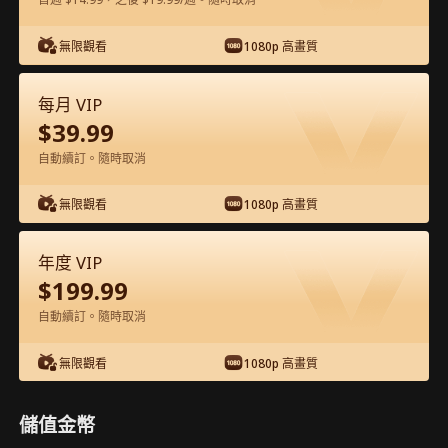
在APP內免費看
無限觀看
1080p 高畫質
每月 VIP
$
39.99
自動續訂。隨時取消
無限觀看
1080p 高畫質
第19集 - 愛你的代價 完整影片
年度 VIP
$
199.99
0-49
50-71
全集
自動續訂。隨時取消
19
20
21
22
23
2
無限觀看
1080p 高畫質
儲值金幣