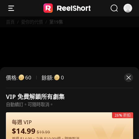
首頁
/
愛你的代價
/
第19集
60
0
價格
:
餘額
:
VIP 免費解鎖所有劇集
這是付費劇集。請解鎖後觀看。
自動續訂。可隨時取消。
26% 折扣
每週 VIP
60
立即解鎖
$
14.99
$
19.99
首週 $14.99，之後 $19.99/週。隨時取消