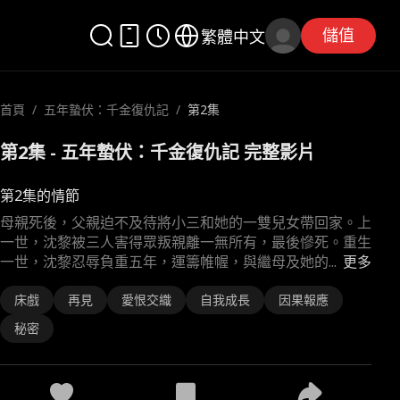
儲值
繁體中文
首頁
/
五年蟄伏：千金復仇記
/
第2集
第2集 - 五年蟄伏：千金復仇記 完整影片
第2集的情節
母親死後，父親迫不及待將小三和她的一雙兒女帶回家。上
一世，沈黎被三人害得眾叛親離一無所有，最後慘死。重生
一世，沈黎忍辱負重五年，運籌帷幄，與繼母及她的
...
更多
床戲
再見
愛恨交織
自我成長
因果報應
秘密