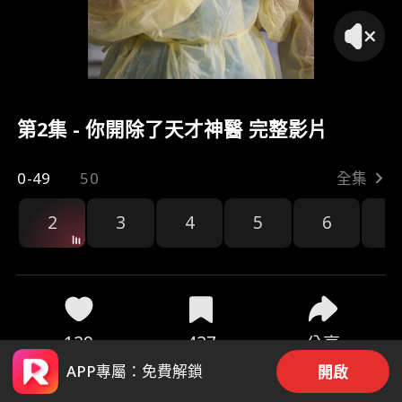
第2集 - 你開除了天才神醫 完整影片
0-49
50
全集
2
3
4
5
6
7
129
437
分享
APP專屬：免費解鎖
開啟